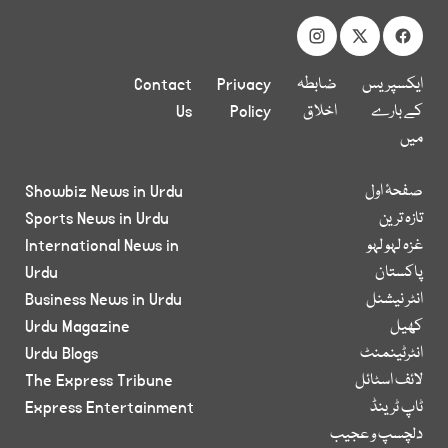
ایکسپریس
ضابطہ
Privacy
Contact
کے بارے
اخلاق
Policy
Us
میں
صفحۂ اول
Showbiz News in Urdu
تازہ ترین
Sports News in Urdu
غزہ لہو لہو
International News in
پاکستان
Urdu
انٹر نیشنل
Business News in Urdu
کھیل
Urdu Magazine
انٹرٹینمنٹ
Urdu Blogs
لائف اسٹائل
The Express Tribune
ٹاپ ٹرینڈ
Express Entertainment
دلچسپ و عجیب