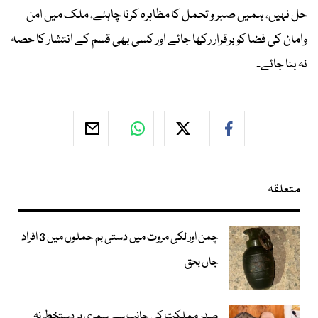
حل نہیں، ہمیں صبر و تحمل کا مظاہرہ کرنا چاہئے، ملک میں امن
وامان کی فضا کوبرقرار رکھا جائے اور کسی بھی قسم کے انتشار کا حصہ
نہ بنا جائے۔
متعلقہ
چمن اور لکی مروت میں دستی بم حملوں میں 3 افراد
جاں بحق
صدر مملکت کی جانب سے سمری پر دستخط نہ