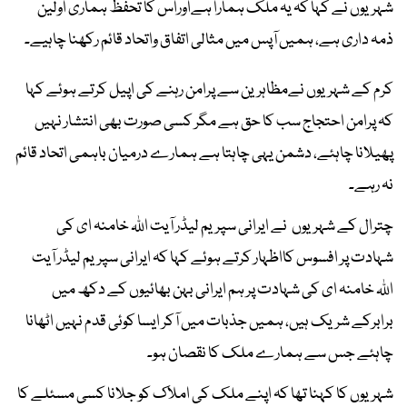
شہریوں نے کہا کہ یہ ملک ہمارا ہےاوراس کا تحفظ ہماری اولین
ذمہ داری ہے، ہمیں آپس میں مثالی اتفاق واتحاد قائم رکھنا چاہیے۔
کرم کے شہریوں نےمظاہرین سے پرامن رہنے کی اپیل کرتے ہوئے کہا
کہ پرامن احتجاج سب کا حق ہے مگر کسی صورت بھی انتشار نہیں
پھیلانا چاہئے، دشمن یہی چاہتا ہے ہمارے درمیان باہمی اتحاد قائم
نہ رہے۔
چترال کے شہریوں نے ایرانی سپریم لیڈر آیت اللہ خامنہ ای کی
شہادت پر افسوس کااظہار کرتے ہوئے کہا کہ ایرانی سپریم لیڈر آیت
اللہ خامنہ ای کی شہادت پر ہم ایرانی بہن بھائیوں کے دکھ میں
برابرکے شریک ہیں، ہمیں جذبات میں آکر ایسا کوئی قدم نہیں اٹھانا
چاہئے جس سے ہمارے ملک کا نقصان ہو۔
شہریوں کا کہنا تھا کہ اپنے ملک کی املاک کو جلانا کسی مسئلے کا