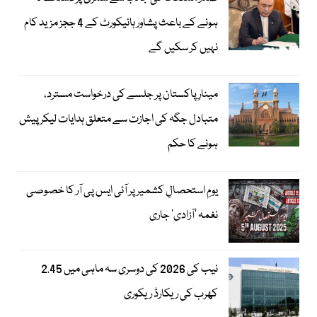
ہونے کے باعث پشاور ہائیکورٹ کے 4 ججز مزید کام
نہیں کر سکیں گے
مینارِ پاکستان پر جلسے کی درخواست مسترد،
متبادل جگہ کی اجازت سے متعلق ہدایات لیکر پیش
ہونے کا حکم
یومِ استحصالِ کشمیر پر آئی ایس پی آر کا خصوصی
نغمہ ’آزادی‘ جاری
نیب کی 2026 کی دوسری سہ ماہی میں 2.45
کھرب کی ریکارڈ ریکوری