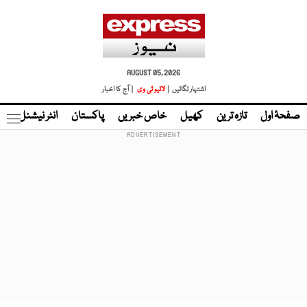
AUGUST 05, 2026
اشتہار لگائیں |
لائیو ٹی وی
| آج کا اخبار
صفحۂ اول
تازہ ترین
کھیل
خاص خبریں
پاکستان
انٹر نیشنل
ٹا