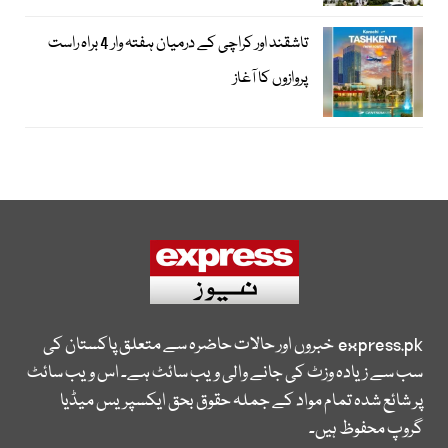
تاشقند اور کراچی کے درمیان ہفتہ وار 4 براہ راست
پروازوں کا آغاز
express.pk
خبروں اور حالات حاضرہ سے متعلق پاکستان کی
سب سے زیادہ وزٹ کی جانے والی ویب سائٹ ہے۔ اس ویب سائٹ
پر شائع شدہ تمام مواد کے جملہ حقوق بحق ایکسپریس میڈیا
گروپ محفوظ ہیں۔