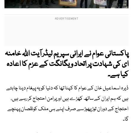
پاکستانی عوام نے ایرانی سپریم لیڈر آیت اللہ خامنہ
ای کی شہادت پر اتحاد و یگانگت کے عزم کا اعادہ
کیا ہے۔
ڈیرہ اسماعیل خان کے عوام کا کہنا تھا کہ دنیا کو یہ پیغام دینا چاہتے
ہیں کہ ہم ایران کے ساتھ کھڑے ہیں اور پرامن احتجاج کر رہے ہیں،
احتجاج کے دوران توڑ پھوڑ سے صرف اپنے ہی ملک کونقصان پہنچے
گا۔