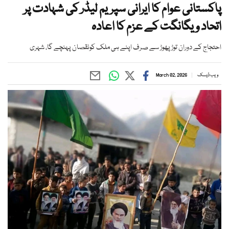
پاکستانی عوام کا ایرانی سپریم لیڈر کی شہادت پر
اتحاد و یگانگت کے عزم کا اعادہ
احتجاج کے دوران توڑ پھوڑ سے صرف اپنے ہی ملک کونقصان پہنچے گا، شہری
ویب ڈیسک
March 02, 2026