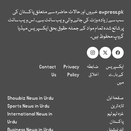
express.pk
خبروں اور حالات حاضرہ سے متعلق پاکستان کی
سب سے زیادہ وزٹ کی جانے والی ویب سائٹ ہے۔ اس ویب سائٹ
پر شائع شدہ تمام مواد کے جملہ حقوق بحق ایکسپریس میڈیا
گروپ محفوظ ہیں۔
ایکسپریس
ضابطہ
Privacy
Contact
کے بارے
اخلاق
Policy
Us
میں
صفحۂ اول
Showbiz News in Urdu
تازہ ترین
Sports News in Urdu
غزہ لہو لہو
International News in
پاکستان
Urdu
انٹر نیشنل
Business News in Urdu