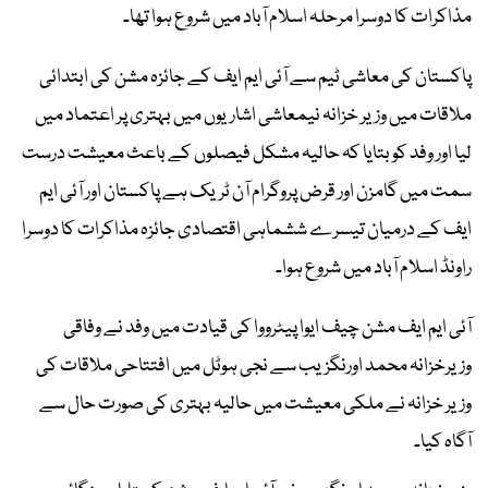
مذاکرات کا دوسرا مرحلہ اسلام آباد میں شروع ہوا تھا۔
پاکستان کی معاشی ٹیم سے آئی ایم ایف کے جائزہ مشن کی ابتدائی
ملاقات میں وزیر خزانہ نیمعاشی اشاریوں میں بہتری پر اعتماد میں
لیا اور وفد کو بتایا کہ حالیہ مشکل فیصلوں کے باعث معیشت درست
سمت میں گامزن اور قرض پروگرام آن ٹریک ہے پاکستان اور آئی ایم
ایف کے درمیان تیسرے ششماہی اقتصادی جائزہ مذاکرات کا دوسرا
راونڈ اسلام آباد میں شروع ہوا۔
آئی ایم ایف مشن چیف ایوا پیٹرووا کی قیادت میں وفد نے وفاقی
وزیرخزانہ محمد اورنگزیب سے نجی ہوٹل میں افتتاحی ملاقات کی
وزیر خزانہ نے ملکی معیشت میں حالیہ بہتری کی صورت حال سے
آگاہ کیا۔