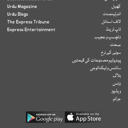
کھیل
Urdu Magazine
انٹرٹینمنٹ
Urdu Blogs
لائف اسٹائل
The Express Tribune
ٹاپ ٹرینڈ
Express Entertainment
دلچسپ و عجیب
صحت
سونے کے نرخ
پیٹرولیم مصنوعات کی قیمتیں
سائنس و ٹیکنالوجی
بلاگ
بزنس
ویڈیوز
جرائم