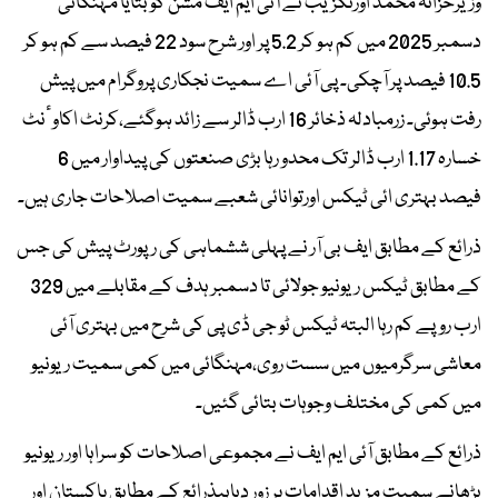
وزیرخزانہ محمد اورنگزیب نے آئی ایم ایف مشن کو بتایا مہنگائی
دسمبر 2025 میں کم ہو کر 5.2 پر اور شرح سود 22 فیصد سے کم ہو کر
10.5 فیصد پر آچکی۔ پی آئی اے سمیت نجکاری پروگرام میں پیش
رفت ہوئی۔ زرمبادلہ ذخائر 16 ارب ڈالر سے زائد ہوگئے،کرنٹ اکاوٴنٹ
خسارہ 1.17 ارب ڈالر تک محدو رہا بڑی صنعتوں کی پیداوار میں 6
فیصد بہتری ائی ٹیکس اورتوانائی شعبے سمیت اصلاحات جاری ہیں۔
ذرائع کے مطابق ایف بی آر نے پہلی ششماہی کی رپورٹ پیش کی جس
کے مطابق ٹیکس ریونیو جولائی تا دسمبر ہدف کے مقابلے میں 329
ارب روپے کم رہا البتہ ٹیکس ٹو جی ڈی پی کی شرح میں بہتری آئی
معاشی سرگرمیوں میں سست روی،مہنگائی میں کمی سمیت ریونیو
میں کمی کی مختلف وجوہات بتائی گئیں۔
ذرائع کے مطابق آئی ایم ایف نے مجموعی اصلاحات کو سراہا اور ریونیو
بڑھانے سمیت مزید اقدامات پر زور دیاہیذرائع کے مطابق پاکستان اور