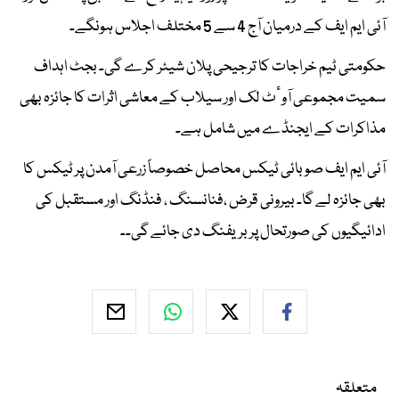
آئی ایم ایف کے درمیان آج 4 سے 5 مختلف اجلاس ہونگے۔
حکومتی ٹیم خراجات کا ترجیحی پلان شیئر کرے گی۔ بجٹ اہداف
سمیت مجموعی آوٴٹ لک اور سیلاب کے معاشی اثرات کا جائزہ بھی
مذاکرات کے ایجنڈے میں شامل ہے۔
آئی ایم ایف صوبائی ٹیکس محاصل خصوصاً زرعی آمدن پر ٹیکس کا
بھی جائزہ لے گا۔ بیرونی قرض ،فنانسنگ ، فنڈنگ اور مستقبل کی
ادائیگیوں کی صورتحال پر بریفنگ دی جائے گی۔۔
متعلقہ