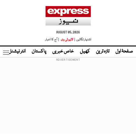
AUGUST 05, 2026
اشتہار لگائیں |
لائیو ٹی وی
| آج کا اخبار
صفحۂ اول
تازہ ترین
کھیل
خاص خبریں
پاکستان
انٹر نیشنل
ٹا