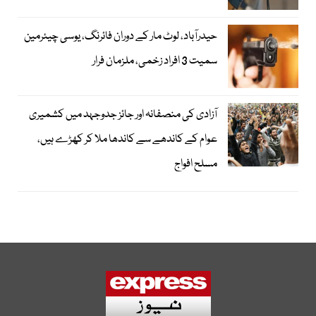
حیدرآباد، لوٹ مار کے دوران فائرنگ، یوسی چیئرمین
سمیت 3 افراد زخمی، ملزمان فرار
آزادی کی منصفانہ اور جائز جدوجہد میں کشمیری
عوام کے کاندھے سے کاندھا ملا کر کھڑے ہیں،
مسلح افواج