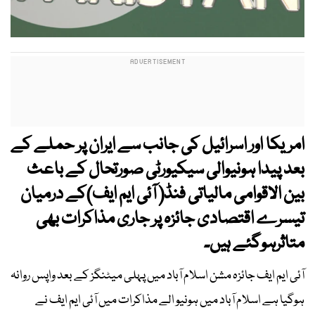
امریکا اور اسرائیل کی جانب سے ایران پر حملے کے
بعد پیدا ہونیوالی سیکیورٹی صورتحال کے باعث
بین الاقوامی مالیاتی فنڈ( آئی ایم ایف)کے درمیان
تیسرے اقتصادی جائزہ پر جاری مذاکرات بھی
متاثرہوگئے ہیں۔
آئی ایم ایف جائزہ مشن اسلام آباد میں پہلی میٹنگز کے بعد واپس روانہ
ہوگیا ہے اسلام آباد میں ہونیو الے مذاکرات میں آئی ایم ایف نے