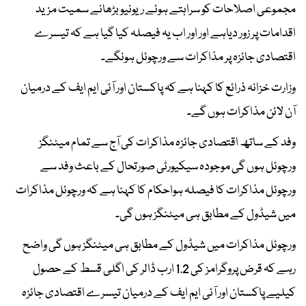
مجموعی اصلاحات کو سراہتے ہوئے ریونیو بڑھانے سمیت مزید
اقدامات پر زور دیاہے اور اور اب یہ فیصلہ کیا گیا ہے کہ تیسرے
اقتصادی جائزہ پر مذاکرات سے ورچوئل ہونگے۔
وزارت خزانہ ذرائع کا کہنا ہے کہ پاکستان اور آئی ایم ایف کے درمیان
آن لائن مذاکرات ہوں گے۔
وفد کے ساتھ اقتصادی جائزہ مذاکرات کی آج سے تمام میٹنگز
ورچوئل ہوں گی موجودہ سیکیورٹی صورتحال کے باعث وفد سے
ورچوئل مذاکرات کا فیصلہ ہواحکام کا کہنا ہے کہ ورچوئل مذاکرات
میں شیڈول کے مطابق ہی میٹنگز ہوں گی۔
ورچوئل مذاکرات میں شیڈول کے مطابق ہی میٹنگز ہوں گی واضح
رہے کہ قرض پروگرامز کی 1.2 ارب ڈالر کی اگلی قسط کے حصول
کیلیے پاکستان اور آئی ایم ایف کے درمیان تیسرے اقتصادی جائزہ