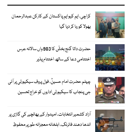
کراچی، ایم کیو ایم پاکستان کے کارکن عبدالرحمان
بھولا کو رہا کر دیا گیا
حضرت داتا گنج بخشؒ کا 983 واں سالانہ عرس
اختتامی دعا کے ساتھ اختتام پذیر
چہلم حضرت امام حسینؓ، فول پروف سیکیورٹی پر آئی
جی پنجاب کا سیکیورٹی اداروں کو خراج تحسین
آزاد کشمیر انتخابات، امیدوار کے بھانچے کی گاڑی پر
اندھا دھند فائرنگ، اہلخانہ معجزانہ طور پر محفوظ