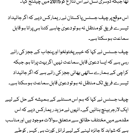
تھا جبکہ دوسری نسل نے اس تنازع کو 2015 میں چیلنج کیا۔
اس موقع پر چیف جسٹس پاکستان نے ریمارکس دیے کہ اگر جائیداد
تیسرے فریق کو منتقل نہ ہو تو دعویٰ چاہے کتنا ہی پرانا ہو قابل
سماعت ہو سکتا ہے۔
چیف جسٹس نے کہا کہ خیبرپختونخوا اور پنجاب کے ججز کی رائے
رہی ہے کہ ایسا دعویٰ قابل سماعت نہیں اگر بہت پرانا ہو، جبکہ
کراچی کے ہمارے ساتھی بھائی ججز کی رائے ہے کہ اگر جائیداد
تیسرے فریق تک منتقل نہ ہو تو دعویٰ قابل سماعت ہو سکتا ہے۔
چیف جسٹس نے کہا کہ ہم اس مسئلے کے ہمیشہ کے حل کے لیے
ایک لارجر بینچ بنائیں گے۔ انہوں نے مزید ریمارکس دیے کہ اس
مقدمے میں مختلف حقائق سے متعلق سوالات موجود ہیں اور مناسب
ہے کہ شواہد کا جائزہ لینے کے لیے ٹرائل کورٹ ہی کیس کو طے