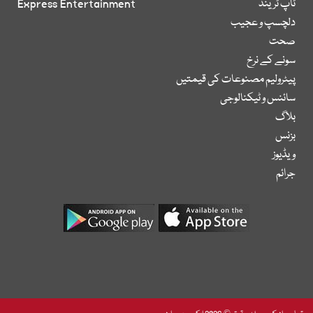
ٹاپ ٹرینڈ
Express Entertainment
دلچسپ و عجیب
صحت
سونے کے نرخ
پیٹرولیم مصنوعات کی قیمتیں
سائنس و ٹیکنالوجی
بلاگ
بزنس
ویڈیوز
جرائم