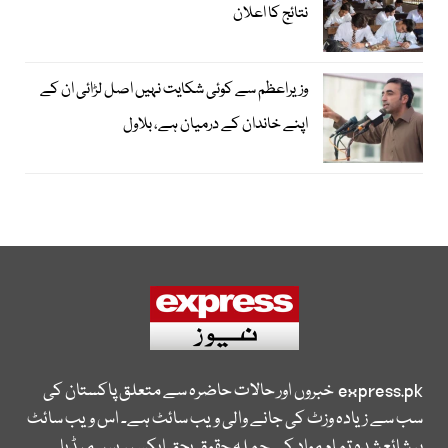
نتائج کا اعلان
وزیراعظم سے کوئی شکایت نہیں اصل لڑائی ان کے
اپنے خاندان کے درمیان ہے، بلاول
express.pk
خبروں اور حالات حاضرہ سے متعلق پاکستان کی
سب سے زیادہ وزٹ کی جانے والی ویب سائٹ ہے۔ اس ویب سائٹ
پر شائع شدہ تمام مواد کے جملہ حقوق بحق ایکسپریس میڈیا