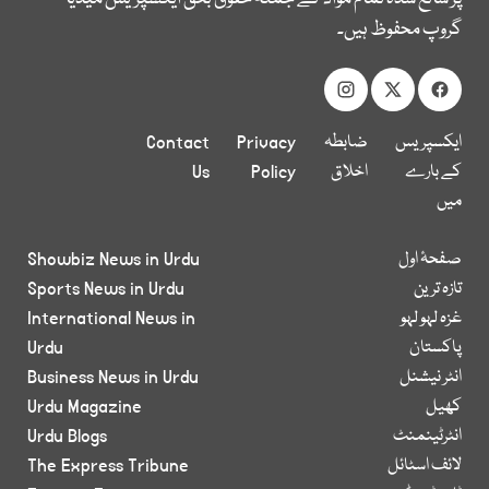
گروپ محفوظ ہیں۔
ایکسپریس
ضابطہ
Privacy
Contact
کے بارے
اخلاق
Policy
Us
میں
صفحۂ اول
Showbiz News in Urdu
تازہ ترین
Sports News in Urdu
غزہ لہو لہو
International News in
پاکستان
Urdu
انٹر نیشنل
Business News in Urdu
کھیل
Urdu Magazine
انٹرٹینمنٹ
Urdu Blogs
لائف اسٹائل
The Express Tribune