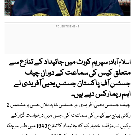
سپریم کورٹ میں جائیداد کے تنازع سے
اسلام آباد:
متعلق کیس کی سماعت کے دوران چیف
جسٹس آف پاکستان جسٹس یحییٰ آفریدی نے
اہم ریمارکس دیے ہیں۔
چیف جسٹس یحییٰ آفریدی اور جسٹس شاہد بلال حسن پر مشتمل 2
رکنی بینچ نے کیس کی سماعت کی، جس میں درخواست گزار کے
وکیل نے مؤقف اختیار کیا کہ جائیداد کا تنازع 1943 میں طے ہو چکا