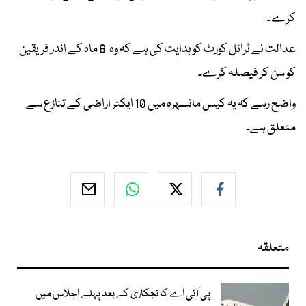
کرے۔
عدالت نے ٹرائل کورٹ کو ہدایت کی ہے کہ وہ 6 ماہ کے اندر فریقین
کو سن کر فیصلہ کرے۔
واضح رہے کہ یہ کیس مانسہرہ میں 10 ایکٹر اراضی کے تنازع سے
متعلق ہے۔
متعلقہ
پی آئی اے کا نجکاری کے بعد پہلے اجلاس میں