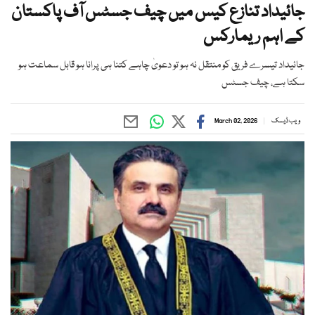
جائیداد تنازع کیس میں چیف جسٹس آف پاکستان
کے اہم ریمارکس
جائیداد تیسرے فریق کو منتقل نہ ہو تو دعویٰ چاہے کتنا ہی پرانا ہو قابل سماعت ہو
سکتا ہے، چیف جسٹس
ویب ڈیسک
March 02, 2026