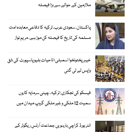
ملازمین کے حوالے سے بڑا فیصلہ
پاکستان، سعودی عرب، ترکیہ کا دفاعی معاہدہ امت
مسلمہ کی تاریخ کا فیصلہ کن موڑ ہے، مریم نواز
خیبرپختونخوا اسمبلی؛ تاحیات بلیو پاسپورٹ کی شق
واپس لے لی گئی
فیسکو کی نجکاری: ترکیہ، چینی سرمایہ کاروں
سمیت 12 ملکی و غیر ملکی گروپ میدان میں
انٹر بورڈ کراچی بارہویں جماعت آرٹس ریگولر کے