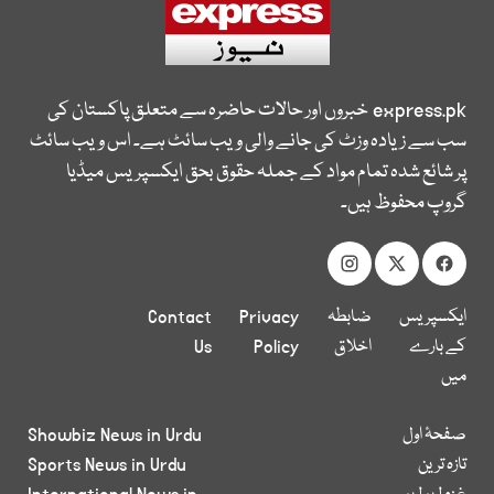
express.pk
خبروں اور حالات حاضرہ سے متعلق پاکستان کی
سب سے زیادہ وزٹ کی جانے والی ویب سائٹ ہے۔ اس ویب سائٹ
پر شائع شدہ تمام مواد کے جملہ حقوق بحق ایکسپریس میڈیا
گروپ محفوظ ہیں۔
ایکسپریس
ضابطہ
Privacy
Contact
کے بارے
اخلاق
Policy
Us
میں
صفحۂ اول
Showbiz News in Urdu
تازہ ترین
Sports News in Urdu