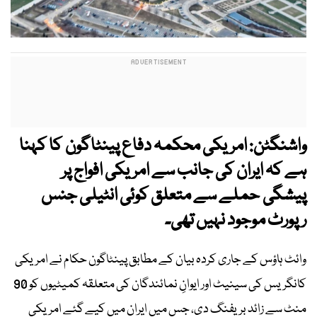
واشنگٹن: امریکی محکمہ دفاع پینٹاگون کا کہنا
ہے کہ ایران کی جانب سے امریکی افواج پر
پیشگی حملے سے متعلق کوئی انٹیلی جنس
رپورٹ موجود نہیں تھی۔
وائٹ ہاؤس کے جاری کردہ بیان کے مطابق پینٹاگون حکام نے امریکی
کانگریس کی سینیٹ اور ایوانِ نمائندگان کی متعلقہ کمیٹیوں کو 90
منٹ سے زائد بریفنگ دی، جس میں ایران میں کیے گئے امریکی