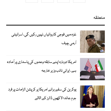
متعلقہ
غزہ میں فوجی کارروائیاں نہیں رکیں گی، اسرائیلی
آرمی چیف
امریکا دوبارہ اپنے سابقہ وعدوں کی پاسداری پر آمادہ
ہے، ایرانی نائب وزیر خارجہ
یوکرین کی سفیر برائے امریکا پر کرپشن الزامات پر فرد
جرم عائد؛ لاکھوں ڈالرز کے اثاثے