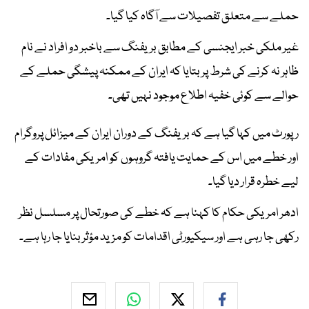
حملے سے متعلق تفصیلات سے آگاہ کیا گیا۔
غیر ملکی خبر ایجنسی کے مطابق بریفنگ سے باخبر دو افراد نے نام
ظاہر نہ کرنے کی شرط پر بتایا کہ ایران کے ممکنہ پیشگی حملے کے
حوالے سے کوئی خفیہ اطلاع موجود نہیں تھی۔
رپورٹ میں کہا گیا ہے کہ بریفنگ کے دوران ایران کے میزائل پروگرام
اور خطے میں اس کے حمایت یافتہ گروہوں کو امریکی مفادات کے
لیے خطرہ قرار دیا گیا۔
ادھر امریکی حکام کا کہنا ہے کہ خطے کی صورتحال پر مسلسل نظر
رکھی جا رہی ہے اور سیکیورٹی اقدامات کو مزید مؤثر بنایا جا رہا ہے۔