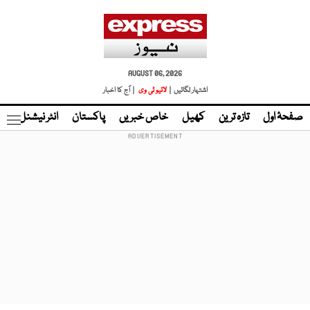
AUGUST 06, 2026
اشتہار لگائیں |
لائیو ٹی وی
| آج کا اخبار
صفحۂ اول
تازہ ترین
کھیل
خاص خبریں
پاکستان
انٹر نیشنل
ٹا