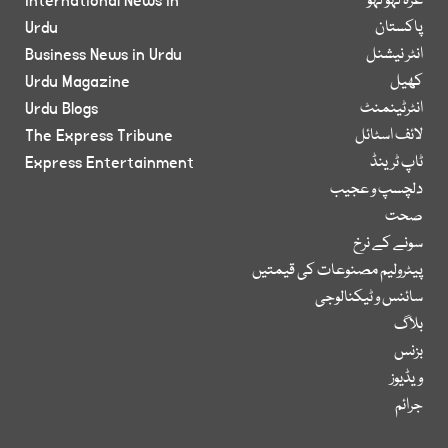
غزہ لہو لہو
International News in
پاکستان
Urdu
انٹر نیشنل
Business News in Urdu
کھیل
Urdu Magazine
انٹرٹینمنٹ
Urdu Blogs
لائف اسٹائل
The Express Tribune
ٹاپ ٹرینڈ
Express Entertainment
دلچسپ و عجیب
صحت
سونے کے نرخ
پیٹرولیم مصنوعات کی قیمتیں
سائنس و ٹیکنالوجی
بلاگ
بزنس
ویڈیوز
جرائم