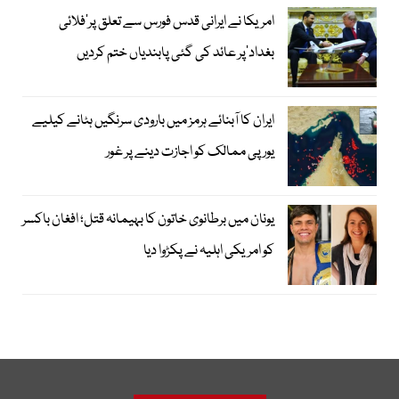
امریکا نے ایرانی قدس فورس سے تعلق پر’فلائی
بغداد‘پر عائد کی گئی پابندیاں ختم کردیں
ایران کا آبنائے ہرمز میں بارودی سرنگیں ہٹانے کیلیے
یورپی ممالک کو اجازت دینے پر غور
یونان میں برطانوی خاتون کا بہیمانہ قتل؛ افغان باکسر
کو امریکی اہلیہ نے پکڑوا دیا