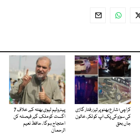
کراچی؛ شارع بھٹو پر تیز رفتار گاڑی
پیٹرولیم لیوی بھتہ کے خلاف 7
کی سوزوکی پک اپ کو ٹکر، خاتون
اگست کو ملک گیر فیصلہ کن
جاں بحق
احتجاج ہوگا، حافظ نعیم
الرحمان