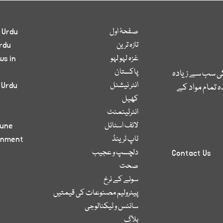
صفحۂ اول
 Urdu
تازہ ترین
rdu
غزہ لہو لہو
ws in
پاکستان
کی سب سے زیادہ
انٹر نیشنل
 Urdu
 تمام مواد کے
کھیل
انٹرٹینمنٹ
لائف اسٹائل
bune
ٹاپ ٹرینڈ
inment
دلچسپ و عجیب
Contact Us
صحت
سونے کے نرخ
پیٹرولیم مصنوعات کی قیمتیں
سائنس و ٹیکنالوجی
بلاگ