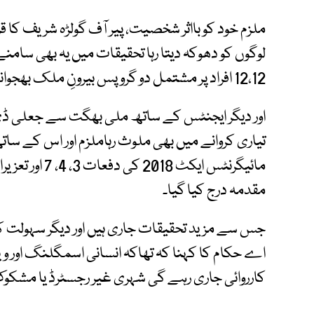
ملزم خود کو بااثر شخصیت، پیر آف گولڑہ شریف کا قر
12،12 افراد پر مشتمل دو گروپس بیرونِ ملک بھجوانے کا دعویٰ کیا۔
تیاری کروانے میں بھی ملوث رہاملزم اور اس کے 
مقدمہ درج کیا گیا۔
جس سے مزید تحقیقات جاری ہیں اور دیگر سہولت کارو
اے حکام کا کہنا کہ تھاکہ انسانی اسمگلنگ اور ویز
کارروائی جاری رہے گی شہری غیر رجسٹرڈ یا مشکوک