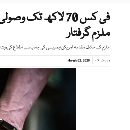
فی کس 70 لاکھ تک وص
ملزم گرفتار
ملزم کے خلاف مقدمہ امریکن ایمبیسی کی جانب سے اطلاع کی روشنی 
ویب ڈیسک
March 02, 2026