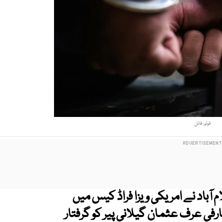
فوٹو: فائل
آباد نے امریکی ویزا فراڈ کیس میں
فی عرف عثمان گیلانی پیر کو گرفتار