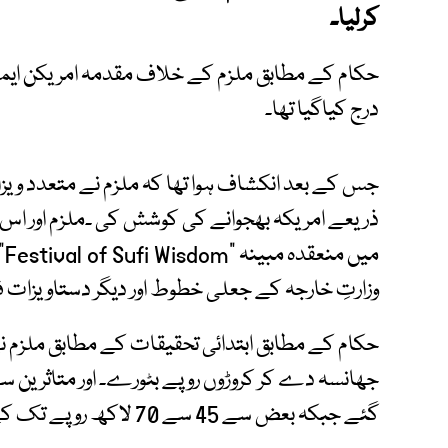
کرلیا۔
حکام کے مطابق ملزم کے خلاف مقدمہ امریکن ای
درج کیاگیا تھا۔
جس کے بعد انکشاف ہوا تھا کہ ملزم نے متعدد ویز
ذریعے امریکہ بھجوانے کی کوشش کی ۔ملزم اور اس 
می
وزارتِ خارجہ کے جعلی خطوط اور دیگر دستاویزات ف
حکام کے مطابق ابتدائی تحقیقات کے مطابق ملزم نے 
جھانسہ دے کر کروڑوں روپے بٹورے۔ اور متاثرین 
گئے جبکہ بعض سے 45 سے 70 لاکھ روپے تک کے معاہدے طے کیے گئے۔