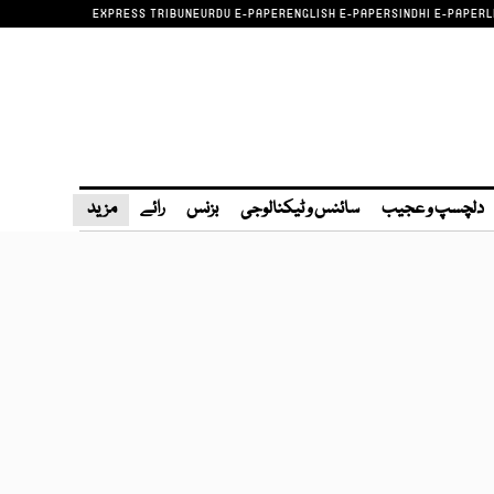
EXPRESS TRIBUNE
URDU E-PAPER
ENGLISH E-PAPER
SINDHI E-PAPER
L
دلچسپ و عجیب
سائنس و ٹیکنالوجی
بزنس
رائے
مزید