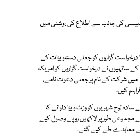
مبیسی کی جانب سے اطلاع کی روشنی میں
ا درخواست گزاروں کو جعلی دستاویزات کے
کے ساتھیوں نے درخواست گزاروں کو امریکہ
ں منعقدہ مبینہ “Festival of Sufi Wisdom” میں شرکت کے نام پر جعلی دعوت نامے،
راہم کیں۔
سادہ لوح شہریوں کو وزٹ ویزا دلوانے کا
سے مجموعی طور پر لاکھوں روپے وصول کیے