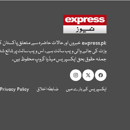
express.pk
خبروں اور حالات حاضرہ سے متعلق پاکستان 
وزٹ کی جانے والی ویب سائٹ ہے۔ اس ویب سائٹ پر شائع شدہ
جملہ حقوق بحق ایکسپریس میڈیا گروپ محفوظ ہیں۔
ایکسپریس کے بارے میں
ضابطہ اخلاق
Privacy Policy