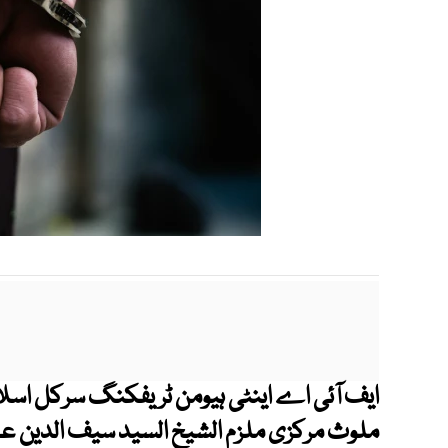
ایف آئی اے اینٹی ہیومن ٹریفکنگ سرکل اسلام 
ملوث مرکزی ملزم الشیخ السید سیف الدین عار