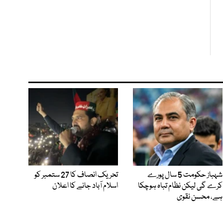
شہباز حکومت 5 سال پورے
تحریک انصاف کا 27 ستمبر کو
کرے گی لیکن نظام تباہ ہوچکا
اسلام آباد جانے کا اعلان
ہے، محسن نقوی