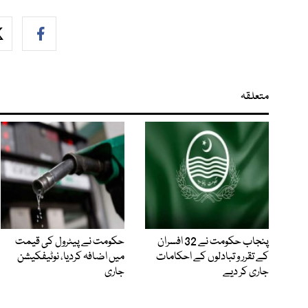
متعلقہ
پنجاب حکومت نے 32 افسران
حکومت نے پیٹرول کی قیمت
کے تقرر و تبادلوں کے احکامات
میں اضافہ کردیا، نوٹیفکیشن
جاری کر دیے
جاری