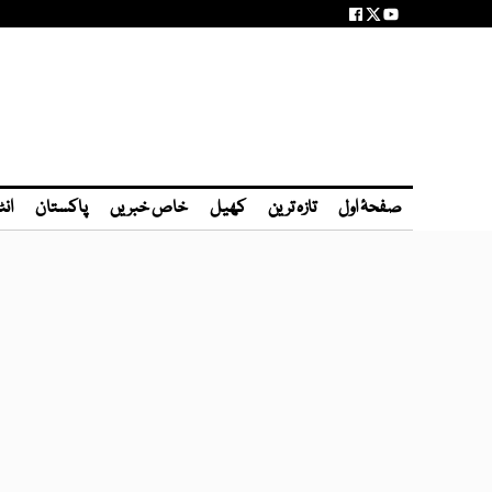
صفحۂ اول
تازہ ترین
کھیل
خاص خبریں
پاکستان
انٹ