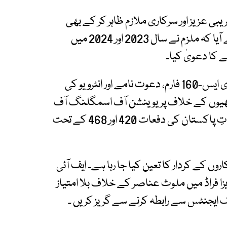
یبی عزیز اور سرکاری ملازم ظاہر کر کے بھی
لوگوں کو دھوکہ دیتا رہا تحقیقات میں یہ بھی سامنے آیا کہ ملزم نے سال 2023 اور 2024 میں
اور دیگر ایجنٹس کے ساتھ ملی بھگت سے جعلی ڈی ایس-160 فارم، دعوت نامے اور انٹرویو کی
ساتھیوں کے خلاف پریوینشن آف اسمگلنگ آف
مائیگرنٹس ایکٹ 2018 کی دفعات 3، 4، 7 اور تعزیراتِ پاکستان کی دفعات 420 اور 468 کے تحت
ں کے کردار کا تعین کیا جا رہا ہے۔ ایف آئی
ا فراڈ میں ملوث عناصر کے خلاف بلا امتیاز
 ایجنٹس سے رابطہ کرنے سے گریز کریں ۔