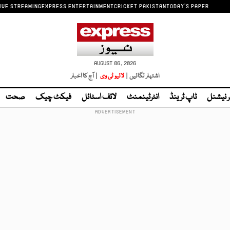
IVE STREAMING
EXPRESS ENTERTAINMENT
CRICKET PAKISTAN
TODAY'S PAPER
AUGUST 06, 2026
اشتہار لگائیں |
لائیو ٹی وی
| آج کا اخبار
ر نیشنل
ٹاپ ٹرینڈ
انٹرٹینمنٹ
لائف اسٹائل
فیکٹ چیک
صحت