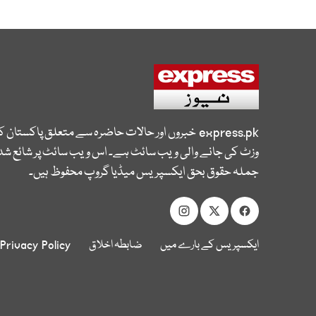
express.pk
خبروں اور حالات حاضرہ سے متعلق پاکستان 
وزٹ کی جانے والی ویب سائٹ ہے۔ اس ویب سائٹ پر شائع شدہ
جملہ حقوق بحق ایکسپریس میڈیا گروپ محفوظ ہیں۔
ایکسپریس کے بارے میں
ضابطہ اخلاق
Privacy Policy