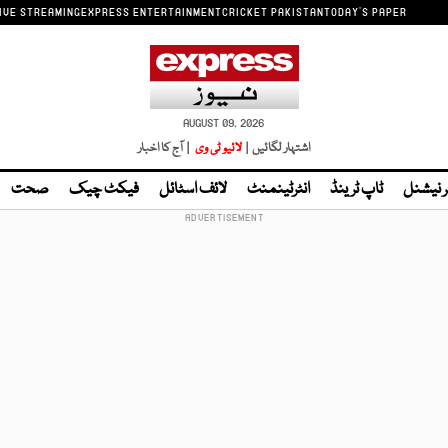
IVE STREAMING
EXPRESS ENTERTAINMENT
CRICKET PAKISTAN
TODAY'S PAPER
AUGUST 09, 2026
اشتہار لگائیں |
لائیو ٹی وی
| آج کا اخبار
ر نیشنل
ٹاپ ٹرینڈ
انٹرٹینمنٹ
لائف اسٹائل
فیکٹ چیک
صحت