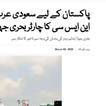
پاکستان کے لیے سعودی عرب س
این ایس سی کا چارٹر بحری ج
بحری جہاز آبنائے ہرمز کی بندش کی وجہ سے تاخیر کا شکار ہے
ویب ڈیسک
March 02, 2026