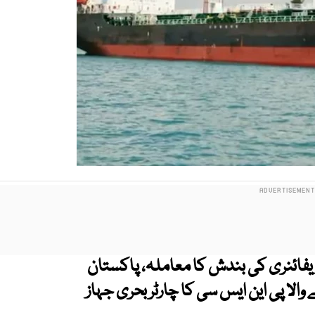
یفائنری کی بندش کا معاملہ، پاکستان
لا پی این ایس سی کا چارٹر بحری جہاز