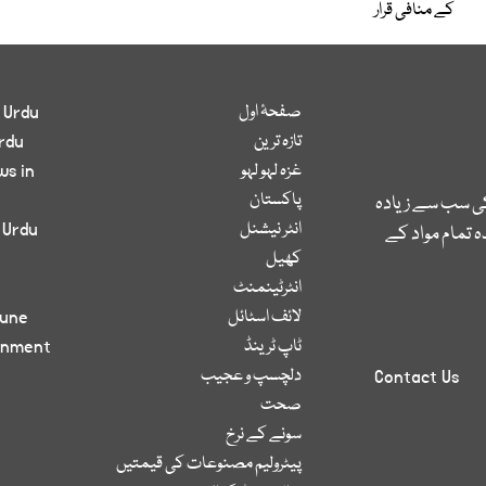
کے منافی قرار
صفحۂ اول
 Urdu
تازہ ترین
rdu
غزہ لہو لہو
ws in
پاکستان
کی سب سے زیادہ
انٹر نیشنل
 Urdu
 تمام مواد کے
کھیل
انٹرٹینمنٹ
لائف اسٹائل
bune
ٹاپ ٹرینڈ
inment
دلچسپ و عجیب
Contact Us
صحت
سونے کے نرخ
پیٹرولیم مصنوعات کی قیمتیں