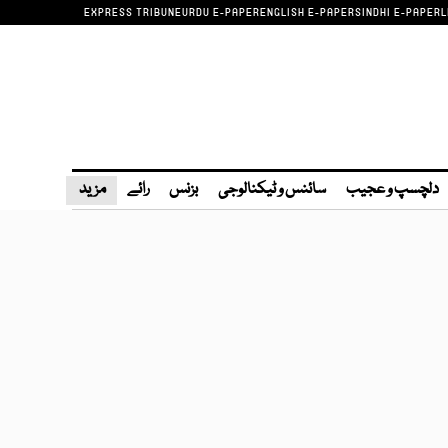
EXPRESS TRIBUNE
URDU E-PAPER
ENGLISH E-PAPER
SINDHI E-PAPER
L
دلچسپ و عجیب
سائنس و ٹیکنالوجی
بزنس
رائے
مزید