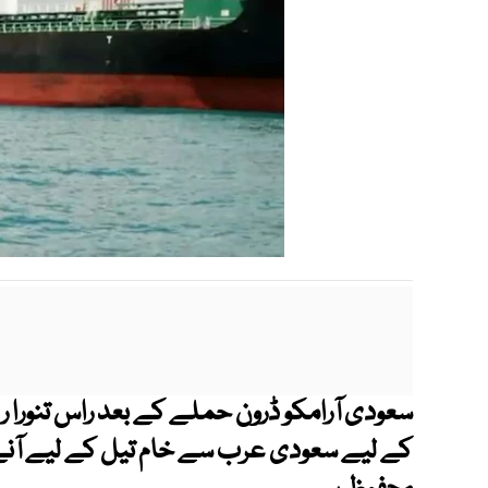
سعودی آرامکو ڈرون حملے کے بعد راس تنورا ر
کے لیے سعودی عرب سے خام تیل کے لیے آنے وا