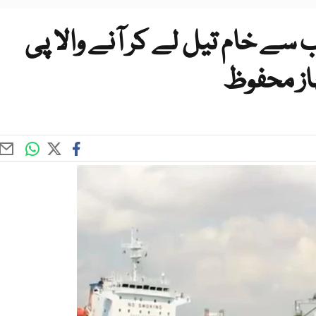
ے خام تیل لے کر آنے والا پی
ہاز محفوظ