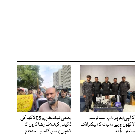
کراچی ایئرپورٹ پر مسافر سے
ایدھی فاؤنڈیشن پر 65 لاکھ کی
لاکھوں روپے مالیت کا الیکٹرانک
ڈکیتی کیخلاف رضاکاروں کا
سامان برآمد
کراچی پریس کلب پر احتجاج