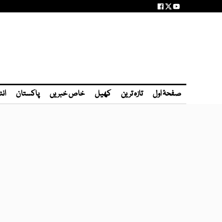
صفحۂ اول
تازہ ترین
کھیل
خاص خبریں
پاکستان
انٹ