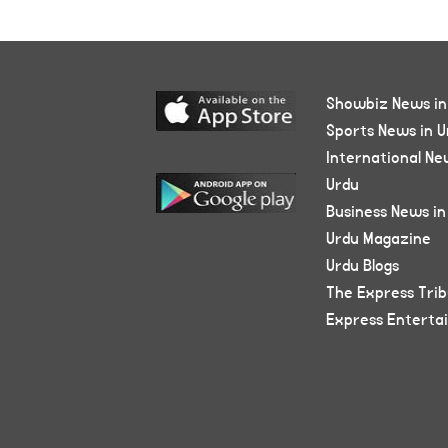
Showbiz News in
Sports News in U
International Ne
Urdu
Business News in
Urdu Magazine
Urdu Blogs
The Express Tri
Express Enterta