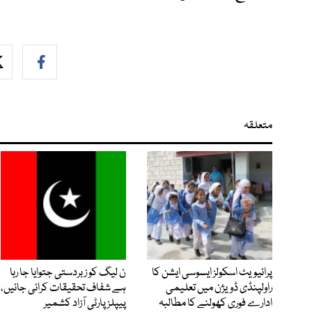
متعلقہ
پرائیویٹ اسکولز ایسوسی ایشن کا
ن لیگ کو زبردستی جتوایا جا رہا
راولپنڈی ڈویژن میں تعلیمی
ہے شفاف تحقیقات کرائی جائیں،
ادارے فوری کھولنے کا مطالبہ
پیپلز پارٹی آزاد کشمیر