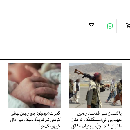
پاکستان سے افغانستان میں
گجرات؛ نومولود جڑواں بہن بھائی
ہتھیاروں کی اسمگلنگ کا افغان
کو ماں نے شاپنگ بیگ میں ڈال
طالبان کا دعویٰ بے بنیاد، حقائق
کر پھینک دیا