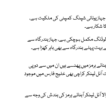
ی نے کہا کہ P.ALIKI نامی بحری جہاز یونانی شپنگ کمپنی کی ملکیت ہے،
کا شکار ہے۔
کی لوڈنگ مکمل ہوچکی ہے، جہاز بندرگاہ سے
 بہت پہلے بندرگاہ سے بھی باہر کھڑا ہے۔
 مطابق 150 مختلف جہاز آبنائے ہرمز میں پھنسے ہیں ان میں سے دو پی
 آئل ٹینکر کراچی بھی خلیج فارس میں موجود
الا آئل ٹینکر آبنائے ہرمز کی بندش کی وجہ سے