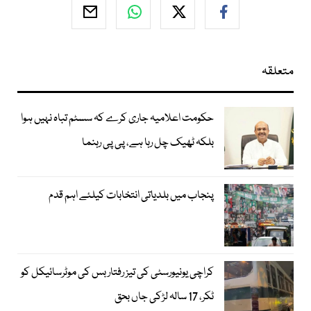
متعلقہ
حکومت اعلامیہ جاری کرے کہ سسٹم تباہ نہیں ہوا
بلکہ ٹھیک چل رہا ہے، پی پی رہنما
پنجاب میں بلدیاتی انتخابات کیلئے اہم قدم
کراچی یونیورسٹی کی تیز رفتار بس کی موٹرسائیکل کو
ٹکر، 17 سالہ لڑکی جاں بحق