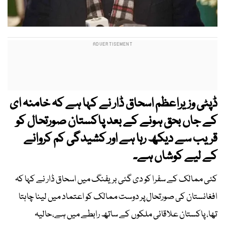
ڈپٹی وزیراعظم اسحاق ڈار نے کہا ہے کہ خامنہ ای
کے جاں بحق ہونے کے بعد پاکستان صورتحال کو
قریب سے دیکھ رہا ہے اور کشیدگی کم کروانے
کے لیے کوشاں ہے۔
کئی ممالک کے سفرا کو دی گئی بریفنگ میں اسحاق ڈار نے کہا کہ
افغانستان کی صورتحال پر دوست ممالک کو اعتماد میں لینا چاہتا
تھا، پاکستان علاقائی ملکوں کے ساتھ رابطے میں ہے،حالیہ