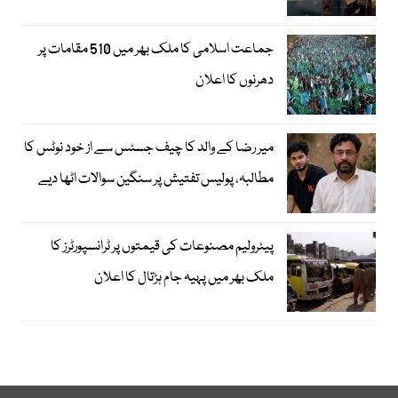
جماعت اسلامی کا ملک بھر میں 510 مقامات پر
دھرنوں کا اعلان
میر رضا کے والد کا چیف جسٹس سے از خود نوٹس کا
مطالبہ، پولیس تفتیش پر سنگین سوالات اٹھا دیے
پیٹرولیم مصنوعات کی قیمتوں پر ٹرانسپورٹرز کا
ملک بھر میں پہیہ جام ہڑتال کا اعلان