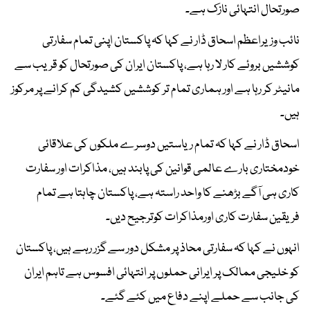
صورتحال انتہائی نازک ہے۔
نائب وزیراعظم اسحاق ڈار نے کہا کہ پاکستان اپنی تمام سفارتی
کوششیں بروئے کار لا رہا ہے، پاکستان ایران کی صورتحال کو قریب سے
مانیٹر کر رہا ہے اور ہماری تمام تر کوششیں کشیدگی کم کرانے پر مرکوز
ہیں۔
اسحاق ڈار نے کہا کہ تمام ریاستیں دوسرے ملکوں کی علاقائی
خودمختاری بارے عالمی قوانین کی پابند ہیں، مذاکرات اور سفارت
کاری ہی آگے بڑھنے کا واحد راستہ ہے، پاکستان چاہتا ہے تمام
فریقین سفارت کاری اورمذاکرات کوترجیح دیں۔
انہوں نے کہا کہ سفارتی محاذ پر مشکل دور سے گزر رہے ہیں، پاکستان
کو خلیجی ممالک پر ایرانی حملوں پر انتہائی افسوس ہے تاہم ایران
کی جانب سے حملے اپنے دفاع میں کئے گئے۔