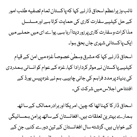
نائب وزیراعظم اسحاق ڈار نے کہا کہ پاکستان تمام تصفیہ طلب امور
کے حل کیلیے سفارت کاری کی حمایت کرتا ہے اور مسلسل
مذاکرات و سفارت کاری پر زور دیتا آرہا ہے، یواے ای میں حملے میں
ایک پاکستانی شہری جاں بحق ہوا۔
اسحاق ڈار نے کہا کہ مشرق وسطیٰ خصوصاً غزہ میں امن کے قیام
کیلیے پاکستان نے موثر کردارادا کیا، غزہ کے عوام کو انسانی ہمدردی
کی بنیاد پر مدد فراہم کی جانی چاہیے، ہم نے غزہ پیس بورڈ کے
افتتاحی اجلاس میں شرکت کی۔
اسحاق ڈار کا کہنا تھا کہ چین، امریکا اور برادر ممالک کے سا تھ
ہمارے بہترین تعلقات ہیں، افغانستان کے ساتھ پرامن ہمسائیگی
کے خواہاں ہیں، گزشتہ سال افغانستان کے تین دورے کئے، جن کے