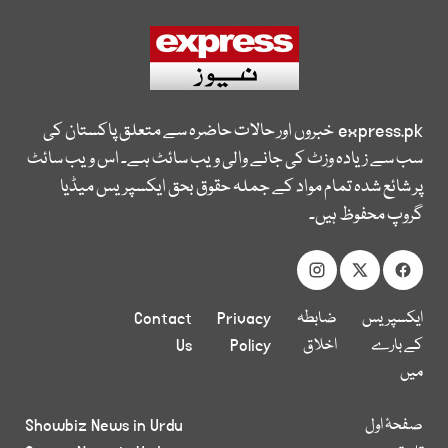
express.pk
خبروں اور حالات حاضرہ سے متعلق پاکستان کی
سب سے زیادہ وزٹ کی جانے والی ویب سائٹ ہے۔ اس ویب سائٹ
پر شائع شدہ تمام مواد کے جملہ حقوق بحق ایکسپریس میڈیا
گروپ محفوظ ہیں۔
ایکسپریس
ضابطہ
Privacy
Contact
کے بارے
اخلاق
Policy
Us
میں
صفحۂ اول
Showbiz News in Urdu