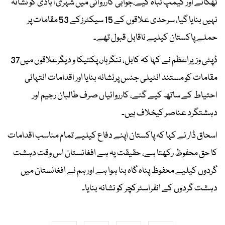
ٹھکانے اور کیمپ تباہ کیے،جوابی کارروائی میں شہری آبادی کو نشانہ
نہیں بنایا گیا، سرحدی علاقوں کے 15 سیکٹرزکے 53 مقامات پر
حملے پاکستان کیلیے ناقابل قبول تھے۔
ڈپٹی وزیراعظم نے کہا کہ کابل، ننگرہار، پکتیکا و دیگرعلاقوں میں37
مقامات کو مستند انٹیلی جنس پرنشانہ بنایا اور اقدامات انتہائی
احتیاط کے ساتھ کیے گئے، کارروائیاں صرف طالبان رجیم اور
دہشتگرد عناصر کیخلاف ہیں۔
اسحاق ڈار نے کہا کہ پاکستان اپنے دفاع کیلیے تمام مناسب اقدامات
کا حق محفوظ رکھتا ہے، حقیقت یہ ہے افغانستان اس وقت دہشت
گردوں کیلیے محفوظ پناہ گاہ بنا ہوا ہے اور ہم نے افغانستان میں
دہشت گردوں کے انفراسٹرکچر کو نشانہ بنایا۔