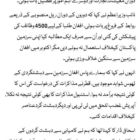
دوران معیشت،تجارت اور دوسرے اہم امور پر تفصیل بات ہوئی۔
نائب وزیراعظم نے کہا کہ دوروں کے دوران ریل منصوبے کے ذریعے
روابط کے فروغ پر بات ہوئی، افغان طلبا کےلیے4500 وظائف کی
پیشکش کی گئی اور اُن سے صرف ایک مطالبہ کیا اپنی سرزمین
پاکستان کیخلاف استعمال نہ ہونے دیں مگر اکتوبر میں افغان
سرزمین سے سنگین خلاف ورزی ہوئی۔
انہوں نے کہا کہ ہمارے پاس افغان سرزمین سے دہشتگردی کے
ٹھوس شواہد موجود ہیں، قطرنے مذاکرات کی درخواست کی اس کا
کوئی نتیجہ برآمد نہ ہوا، استنبول مذاکرات کا بھی کوئی نتیجہ نہ نکلا،
آپریش غضب للحق میں ٹی ٹی پی اور دیگردہشت گردعناصر
کیخلاف اقدامات کئے۔
اسحاق ڈار کا کہنا تھا کہ ہم نے کامیابی سے دہشت گردوں کے