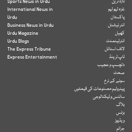
تازہ ترین
Sports News in Urdu
غزہ لہو لہو
International News in
پاکستان
Urdu
انٹر نیشنل
Business News in Urdu
کھیل
Urdu Magazine
انٹرٹینمنٹ
Urdu Blogs
لائف اسٹائل
The Express Tribune
ٹاپ ٹرینڈ
Express Entertainment
دلچسپ و عجیب
صحت
سونے کے نرخ
پیٹرولیم مصنوعات کی قیمتیں
سائنس و ٹیکنالوجی
بلاگ
بزنس
ویڈیوز
جرائم