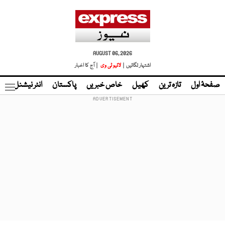
AUGUST 06, 2026
اشتہار لگائیں |
لائیو ٹی وی
| آج کا اخبار
صفحۂ اول
تازہ ترین
کھیل
خاص خبریں
پاکستان
انٹر نیشنل
ٹا