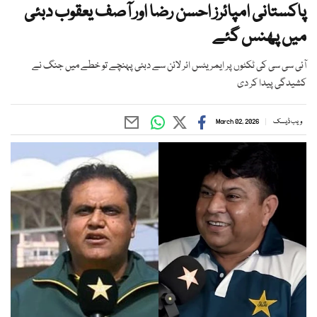
پاکستانی امپائرز احسن رضا اور آصف یعقوب دبئی
میں پھنس گئے
آئی سی سی کی ٹکٹوں پر ایمریٹس ائر لائن سے دبئی پہنچے تو خطے میں جنگ نے
کشیدگی پیدا کر دی
ویب ڈیسک
March 02, 2026