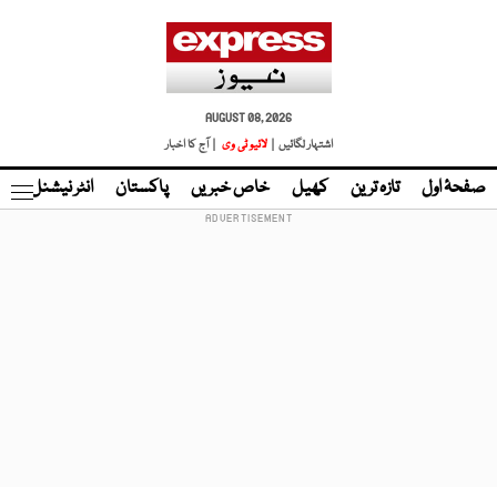
AUGUST 08, 2026
اشتہار لگائیں |
لائیو ٹی وی
| آج کا اخبار
صفحۂ اول
تازہ ترین
کھیل
خاص خبریں
پاکستان
انٹر نیشنل
ٹا