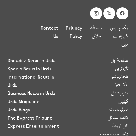
ایکسپریس
ضابطہ
Privacy
Contact
کے بارے
اخلاق
Policy
Us
میں
صفحۂ اول
Showbiz News in Urdu
تازہ ترین
Sports News in Urdu
غزہ لہو لہو
International News in
پاکستان
Urdu
انٹر نیشنل
Business News in Urdu
کھیل
Urdu Magazine
انٹرٹینمنٹ
Urdu Blogs
لائف اسٹائل
The Express Tribune
ٹاپ ٹرینڈ
Express Entertainment
دلچسپ و عجیب