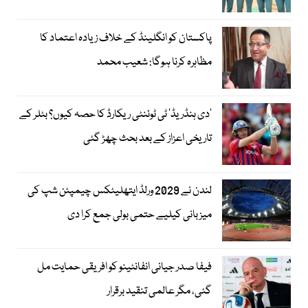
پاکستان کو انگلینڈ کے خلاف زیادہ اعتماد کا
مظاہرہ کرنا ہوگا: شعیب محمد
’دی ہنڈریڈ‘ ٹی ٹوئنٹی ریکارڈ کا حصہ کیوں؟ بٹلر کے
تاریخی اعزاز کے بعد بحث چھڑ گئی
لندن نے 2029 ورلڈ ایتھلیٹکس چیمپئن شپ کی
میزبانی کیلیے حتمی بولی جمع کرا دی
فیفا صدر جیانی انفانٹینو کو افریقی حمایت مل
گئی، مگر عالمی تنقید برقرار