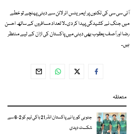
آئی سی سی کی ٹکٹوں پر ایمریٹس ائر لائن سے دبئی پہنچے تو خطے
میں جنگ نے کشیدگی پیدا کر دی۔لا تعداد مسافروں کے ساتھ احسن
رضا اور آصف یعقوب بھی دبئی میں پاکستان کی اڑان کے لیے منتظر
ہیں۔
متعلقہ
جنوبی کوریا نے پاکستان انڈر 21 ہاکی ٹیم کو 2-6 سے
شکست دیدی