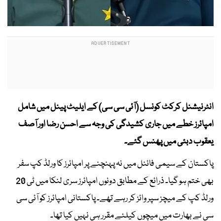
انٹرنیشنل کرکٹ کونسل (آئی سی سی) کے ایلیٹ پینل میں شامل
امپائرز خطے میں جاری کشیدگی کی وجہ سے احسن رضا اور آصف
یعقوب دبئی میں پھنس گئے۔
پاکستان کے سیمی فائنل میں نہ پہنچنے پر امپائرز کا ورلڈ کپ سفر
بھی ختم ہو گیا۔ ذرائع کے مطابق دونوں امپائرز سری لنکا میں ٹی 20
ورلڈ کپ کے میچز سپر وائز کر رہے تھے۔ پاکستانی امپائرز کو آئی سی
سی نے بھارت میں میچوں کیلئے مقرر ہی نہیں کیا تھا۔