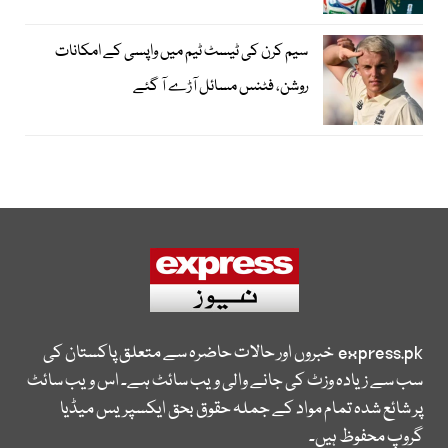
سیم کرن کی ٹیسٹ ٹیم میں واپسی کے امکانات
روشن، فٹنس مسائل آڑے آ گئے
express.pk
خبروں اور حالات حاضرہ سے متعلق پاکستان کی
سب سے زیادہ وزٹ کی جانے والی ویب سائٹ ہے۔ اس ویب سائٹ
پر شائع شدہ تمام مواد کے جملہ حقوق بحق ایکسپریس میڈیا
گروپ محفوظ ہیں۔