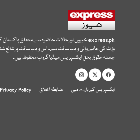
express.pk
خبروں اور حالات حاضرہ سے متعلق پاکستان 
وزٹ کی جانے والی ویب سائٹ ہے۔ اس ویب سائٹ پر شائع شدہ
جملہ حقوق بحق ایکسپریس میڈیا گروپ محفوظ ہیں۔
ایکسپریس کے بارے میں
ضابطہ اخلاق
Privacy Policy