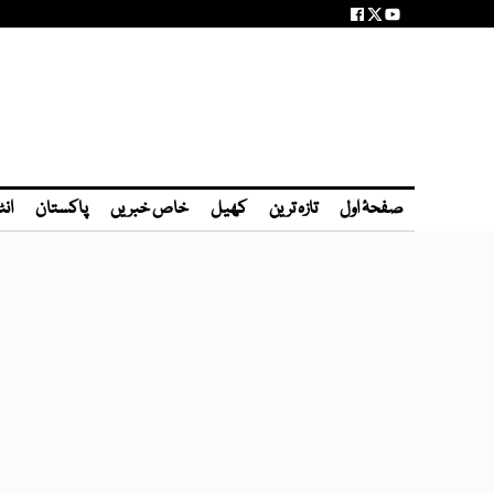
صفحۂ اول
تازہ ترین
کھیل
خاص خبریں
پاکستان
انٹ