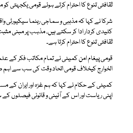
ثقافتی تنوع کا احترام کرتے ہوئے قومی یکجہتی کو 
شرکا نے کہا کہ مذہبی و سماجی رہنما سیکیورٹی و
کلیدی کردار ادا کر سکتے ہیں، مذہب پر مبنی مثبت ا
ثقافتی تنوع کا احترام کرتا ہے۔
قومی پیغام امن کمیٹی نے تمام مکاتب فکر کے علما 
الخوارج کیخلاف قومی اتحاد وقت کی سب سے اہم 
کمیٹی کے حکام نے کہا کہ ہم غزہ اور ایران کے مسل
اپنی ریاست اور اس کے آئینی و قانونی فیصلوں کے