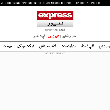
IVE STREAMING
EXPRESS ENTERTAINMENT
CRICKET PAKISTAN
TODAY'S PAPER
AUGUST 08, 2026
اشتہار لگائیں |
لائیو ٹی وی
| آج کا اخبار
ر نیشنل
ٹاپ ٹرینڈ
انٹرٹینمنٹ
لائف اسٹائل
فیکٹ چیک
صحت