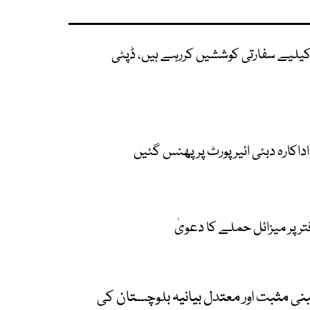
 کیلیے سفارتی کوششیں کررہے ہیں، ڈپٹی
داکارہ دبئی ائیرپورٹ پر پھنس گئیں
فتر پر میزائل حملے کا دعویٰ
نی مثبت اور معتدل بیانیہ بلوچستان کی