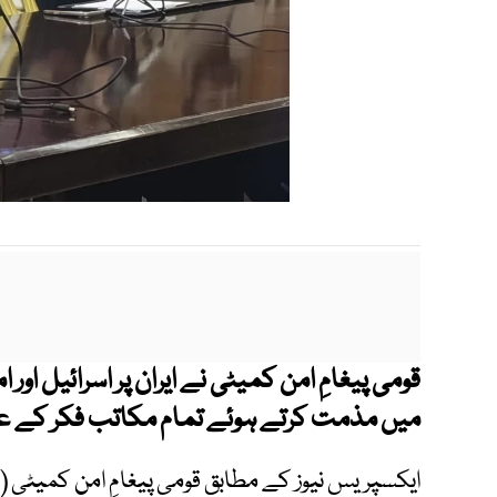
قومی پیغامِ امن کمیٹی نے ایران پر اسرائیل ا
میں مذمت کرتے ہوئے تمام مکاتب فکر کے عل