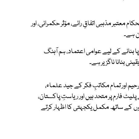
کام معتبر مذہبی اتفاقِ رائے، مؤثر حکمرانی، اور
ن ہے۔
پا بنانے کے لیے عوامی اعتماد، ہم آہنگ
قینی بنانا ناگزیر ہے۔
یم اور تمام مکاتبِ فکر کے جید علماء،
 رہنما، قومی پیغامِ امن کمیٹی (NPAC) کے پلیٹ فارم پر متحد ہیں اور ریاستِ پاکستان،
ں کے ساتھ مکمل یکجہتی کا اظہار کرتے