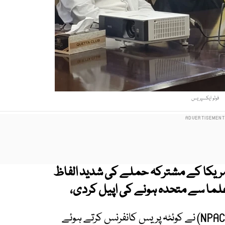
فوٹو ایکسپریس
ور امریکا کے مشترکہ حملے کی شدید الفاظ
ما سے متحدہ ہونے کی اپیل کردی،
ایکسپریس نیوز کے مطابق قومی پیغامِ امن کمیٹی (NPAC) نے کوئٹہ پریس کانفرنس کرتے ہوئے