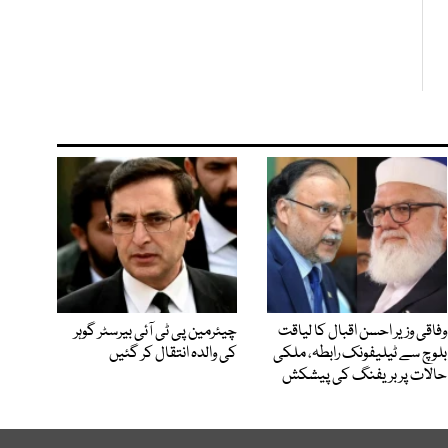
وفاقی وزیر احسن اقبال کا لیاقت
چیئرمین پی ٹی آئی بیرسٹر گوہر
بلوچ سے ٹیلیفونک رابطہ، ملکی
کی والدہ انتقال کر گئیں
حالات پر بریفنگ کی پیشکش