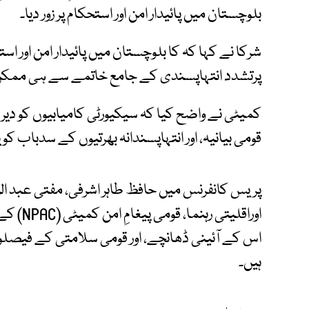
بلوچستان میں پائیدار امن اور استحکام پر زور دیا۔
شرکا نے کہا کہ کا بلوچستان میں پائیدار امن اور استح
پرتشدد انتہاپسندی کے جامع خاتمے سے ہی ممک
کمیٹی نے واضح کیا کہ سیکیورٹی کامیابیوں کو دیر
قومی بیانیہ، اور انتہاپسندانہ بھرتیوں کے سدباب کو ی
پریس کانفرنس میں حافظ طاہر اشرفی، مفتی عبد الرح
اوراقلیتی
اس کے آئینی ڈھانچے، اور قومی سلامتی کے فیصلو
ہیں۔