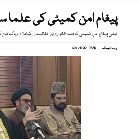
پیغام امن کمیٹی کی علما س
قومی پیغامِ امن کمیٹی کا فتنہ الخوارج اور افغانستان کیخلاف پاک فو
ویب ڈیسک
March 02, 2026