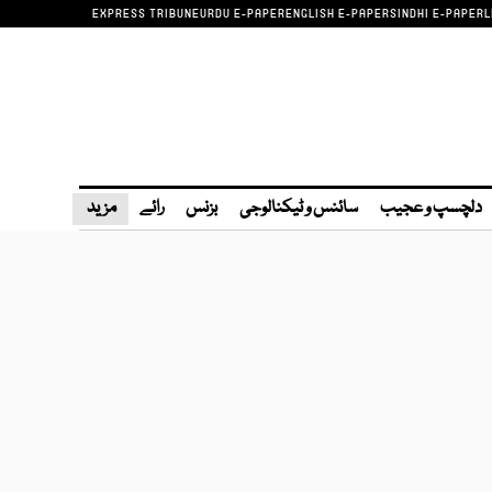
EXPRESS TRIBUNE
URDU E-PAPER
ENGLISH E-PAPER
SINDHI E-PAPER
L
دلچسپ و عجیب
سائنس و ٹیکنالوجی
بزنس
رائے
مزید