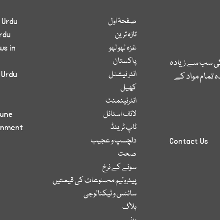
صفحۂ اول
 Urdu
تازہ ترین
rdu
غزہ لہو لہو
ws in
پاکستان
کی سب سے زیادہ
انٹر نیشنل
 Urdu
 تمام مواد کے
کھیل
انٹرٹینمنٹ
لائف اسٹائل
bune
ٹاپ ٹرینڈ
inment
دلچسپ و عجیب
Contact Us
صحت
سونے کے نرخ
پیٹرولیم مصنوعات کی قیمتیں
سائنس و ٹیکنالوجی
بلاگ