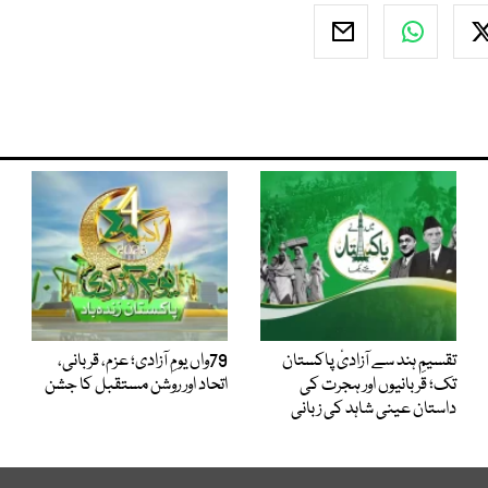
تقسیمِ ہند سے آزادیٔ پاکستان
79واں یومِ آزادی؛ عزم، قربانی،
تک؛ قربانیوں اور ہجرت کی
اتحاد اور روشن مستقبل کا جشن
داستان عینی شاہد کی زبانی