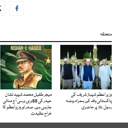
متعلقہ
وزیر اعظم شہباز شریف کی
میجر طفیل محمد شہید نشان
پاکستانی وفد کے ہمراہ روضہ
حیدر کی 68 ویں برسی آج منائی
رسول ﷺ پر حاضری
جارہی ہے، صدر اور وزیراعظم کا
خراج عقیدت