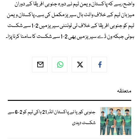
واضح رہے کہ پاکستان ویمن ٹیم نے دورہ جنوبی افریقا کے دوران
میزبان ٹیم کے خلاف وائٹ بال سیریز مکمل کی ہے۔ پاکستان ویمن
ٹیم کو جنوبی افریقا کے خلاف ٹی ٹوئنٹی سیریز میں 2-1 سے شکست
ہوئی جبکہ ون ڈے سیریز میں بھی 2-1 سے شکست کا سامنا کرنا پڑا۔
متعلقہ
جنوبی کوریا نے پاکستان انڈر 21 ہاکی ٹیم کو 2-6 سے
شکست دیدی