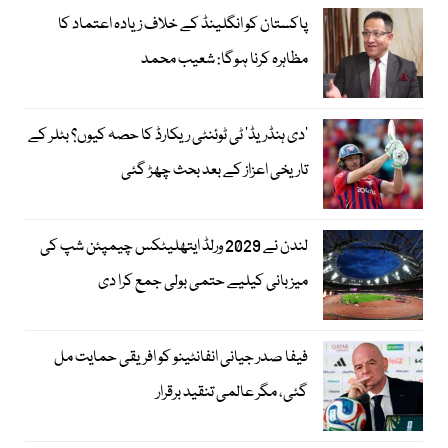
پاکستان کو انگلینڈ کے خلاف زیادہ اعتماد کا
مظاہرہ کرنا ہوگا: شعیب محمد
’دی ہنڈریڈ‘ ٹی ٹوئنٹی ریکارڈ کا حصہ کیوں؟ بٹلر کے
تاریخی اعزاز کے بعد بحث چھڑ گئی
لندن نے 2029 ورلڈ ایتھلیٹکس چیمپئن شپ کی
میزبانی کیلیے حتمی بولی جمع کرا دی
فیفا صدر جیانی انفانٹینو کو افریقی حمایت مل
گئی، مگر عالمی تنقید برقرار