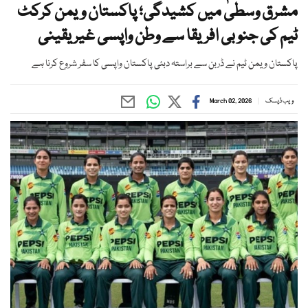
مشرق وسطیٰ میں کشیدگی؛ پاکستان ویمن کرکٹ
ٹیم کی جنو بی افریقا سے وطن واپسی غیر یقینی
پاکستان ویمن ٹیم نے ڈربن سے براستہ دبئی پاکستان واپسی کا سفر شروع کرنا ہے
ویب ڈیسک
March 02, 2026