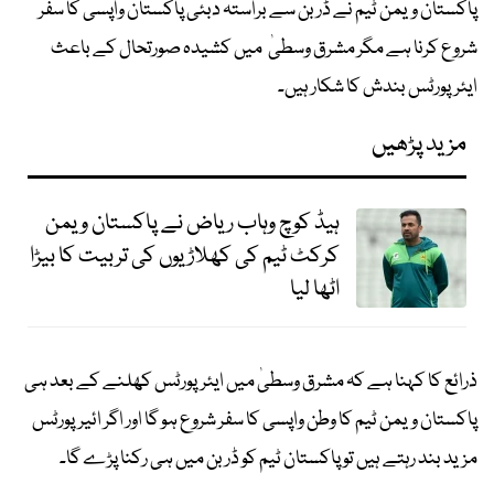
پاکستان ویمن ٹیم نے ڈربن سے براستہ دبئی پاکستان واپسی کا سفر
شروع کرنا ہے مگر مشرق وسطیٰ میں کشیدہ صورتحال کے باعث
ایئرپورٹس بندش کا شکار ہیں۔
مزید پڑھیں
ہیڈ کوچ وہاب ریاض نے پاکستان ویمن
کرکٹ ٹیم کی کھلاڑیوں کی تربیت کا بیڑا
اٹھا لیا
ذرائع کا کہنا ہے کہ مشرق وسطیٰ میں ایئرپورٹس کھلنے کے بعد ہی
پاکستان ویمن ٹیم کا وطن واپسی کا سفر شروع ہو گا اور اگر ائیرپورٹس
مزید بند رہتے ہیں تو پاکستان ٹیم کو ڈربن میں ہی رکنا پڑے گا۔