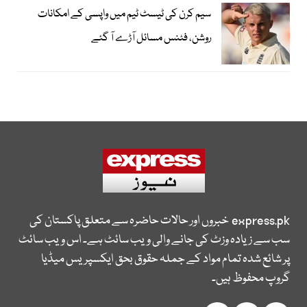
سیم کرن کی ٹیسٹ ٹیم میں واپسی کے امکانات
روشن، فٹنس مسائل آڑے آ گئے
express.pk
خبروں اور حالات حاضرہ سے متعلق پاکستان کی
سب سے زیادہ وزٹ کی جانے والی ویب سائٹ ہے۔ اس ویب سائٹ
پر شائع شدہ تمام مواد کے جملہ حقوق بحق ایکسپریس میڈیا
گروپ محفوظ ہیں۔