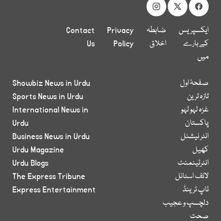
ایکسپریس
ضابطہ
Privacy
Contact
کے بارے
اخلاق
Policy
Us
میں
صفحۂ اول
Showbiz News in Urdu
تازہ ترین
Sports News in Urdu
غزہ لہو لہو
International News in
پاکستان
Urdu
انٹر نیشنل
Business News in Urdu
کھیل
Urdu Magazine
انٹرٹینمنٹ
Urdu Blogs
لائف اسٹائل
The Express Tribune
ٹاپ ٹرینڈ
Express Entertainment
دلچسپ و عجیب
صحت