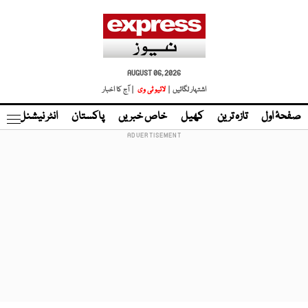
AUGUST 06, 2026
اشتہار لگائیں |
لائیو ٹی وی
| آج کا اخبار
صفحۂ اول
تازہ ترین
کھیل
خاص خبریں
پاکستان
انٹر نیشنل
ٹا