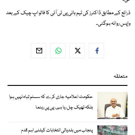
ذرائع کے مطابق ڈاکٹرز کی ٹیم بانی پی ٹی آئی کا فالو اپ چیک کے بعد
واپس روانہ ہوگئی۔
متعلقہ
حکومت اعلامیہ جاری کرے کہ سسٹم تباہ نہیں ہوا
بلکہ ٹھیک چل رہا ہے، پی پی رہنما
پنجاب میں بلدیاتی انتخابات کیلئے اہم قدم