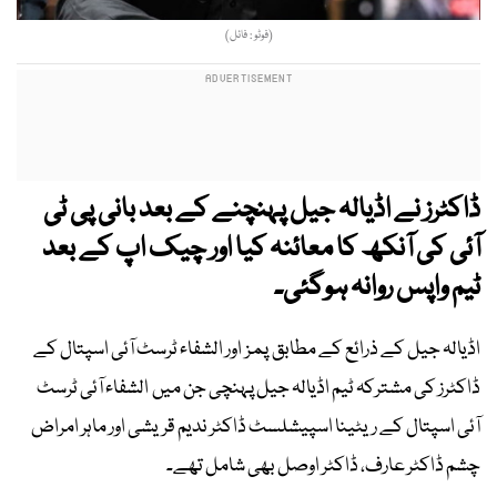
(فوٹو : فائل)
ڈاکٹرز نے اڈیالہ جیل پہنچنے کے بعد بانی پی ٹی
آئی کی آنکھ کا معائنہ کیا اور چیک اپ کے بعد
ٹیم واپس روانہ ہوگئی۔
اڈیالہ جیل کے ذرائع کے مطابق پمز اور الشفاء ٹرسٹ آئی اسپتال کے
ڈاکٹرز کی مشترکہ ٹیم اڈیالہ جیل پہنچی جن میں الشفاء آئی ٹرسٹ
آئی اسپتال کے ریٹینا اسپیشلسٹ ڈاکٹر ندیم قریشی اور ماہر امراض
چشم ڈاکٹر عارف، ڈاکٹر اوصل بھی شامل تھے۔