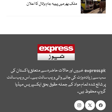
ملک بھر میں پہیہ جام ہڑتال کا اعلان
express.pk
خبروں اور حالات حاضرہ سے متعلق پاکستان کی
سب سے زیادہ وزٹ کی جانے والی ویب سائٹ ہے۔ اس ویب سائٹ
پر شائع شدہ تمام مواد کے جملہ حقوق بحق ایکسپریس میڈیا
گروپ محفوظ ہیں۔