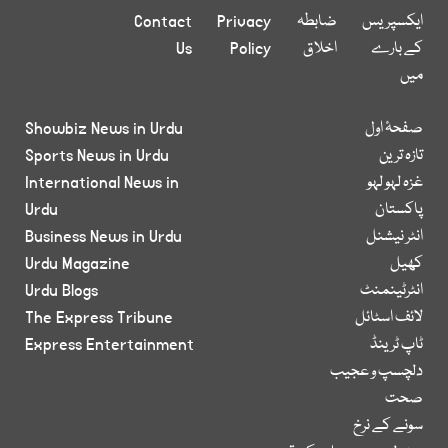
ایکسپریس
ضابطہ
Privacy
Contact
کے بارے
اخلاق
Policy
Us
میں
صفحۂ اول
Showbiz News in Urdu
تازہ ترین
Sports News in Urdu
غزہ لہو لہو
International News in
پاکستان
Urdu
انٹر نیشنل
Business News in Urdu
کھیل
Urdu Magazine
انٹرٹینمنٹ
Urdu Blogs
لائف اسٹائل
The Express Tribune
ٹاپ ٹرینڈ
Express Entertainment
دلچسپ و عجیب
صحت
سونے کے نرخ