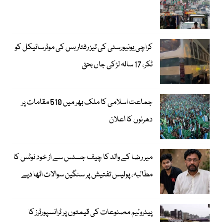
کراچی یونیورسٹی کی تیز رفتار بس کی موٹرسائیکل کو
ٹکر، 17 سالہ لڑکی جاں بحق
جماعت اسلامی کا ملک بھر میں 510 مقامات پر
دھرنوں کا اعلان
میر رضا کے والد کا چیف جسٹس سے از خود نوٹس کا
مطالبہ، پولیس تفتیش پر سنگین سوالات اٹھا دیے
پیٹرولیم مصنوعات کی قیمتوں پر ٹرانسپورٹرز کا