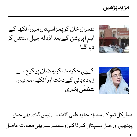
مزید پڑھیں
عمران خان کو پمز اسپتال میں آنکھ کے
اہم آپریشن کے بعد اڈیالہ جیل منتقل کر
دیا گیا
کےپی حکومت کو رمضان پیکیج سے
زیادہ بانی کے دانت اور آنکھ اہم ہیں،
عظمٰی بخاری
میڈیکل ٹیم کے ہمراہ جدید طبی آلات سے لیس گاڑی بھی جیل
پہنچیں اور جیل ہسپتال کے ڈاکٹرز و عملے سے بھی معاونت حاصل
کی۔