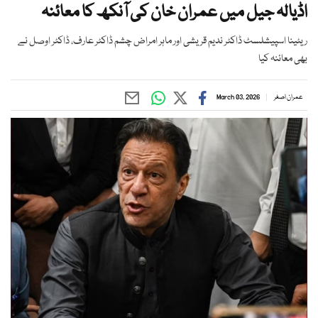
اڈیالہ جیل میں عمران خان کی آنکھ کا معائنہ
ریٹینا اسپیشلسٹ ڈاکٹر ندیم قریشی اور ماہر امراض چشم ڈاکٹر عارف، ڈاکٹر اوصل نے
بھی معائنہ کیا
عمران اصغر
March 03, 2026