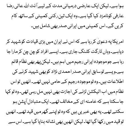
ہوا ہے۔ لیکن ایک عارضی درمیانی مدت کے لیے آئت اللہ عالی رضا
عارفی کونامزد کیا گیا ہے۔ وہ ایک تین رکنی کمیٹی کے ساتھ کام
کریں گے۔ اس کمیٹی میں ایرانی صدر بھی شامل ہیں۔
امریکا یہ دعویٰ کر رہا ہے کہ اس نے ایران میں بڑی قیادت کو شہید کر
دیاہے۔ وہاں ٹارگٹ کلنگ جاری ہے۔ ایسے افراد کو چن چن کر مارا جا
رہا ہے جو موجودہ ایرانی رجیم میں اہم ہیں۔ لیکن پھر بھی نظام قائم
ہے۔و یسے تو سابق ایرانی صدر احمدی نژاد کو بھی شہید کرنے کی
اطلاعات ہیں۔ وہ تو موجودہ رجیم کے حامی نہیں تھے۔ انھیں تو اس
نظام میں اب الیکشن لڑنے کی اجازت بھی نہیں مل رہی تھی۔ وہ تو کہا
جا سکتا ہے کہ خامنہ ای کے مخالف تھے۔ ایک متبادل آپشن ہو
سکتے تھے۔ یہ بھی خبریں ہیں کہ وہ تو اپنے گھر میں قید تھے۔ انھیں
تو قید میں رکھا گیا تھا۔ لیکن انھیں بھی نشانہ بنایا گیا ہے۔ اس سے