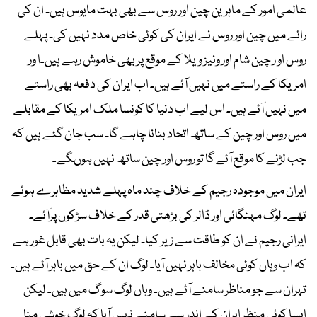
عالمی امور کے ماہرین چین اور روس سے بھی بہت مایوس ہیں۔ ان کی
رائے میں چین اور روس نے ایران کی کوئی خاص مدد نہیں کی۔ پہلے
روس او ر چین شام اور ونیز ویلا کے موقع پر بھی خاموش رہے ہیں۔ا ور
امریکا کے راستے میں نہیں آئے ہیں۔ اب ایران کی دفعہ بھی راستے
میں نہیں آئے ہیں۔ اس لیے اب دنیا کا کونسا ملک امریکا کے مقابلے
میں روس اور چین کے ساتھ اتحاد بنانا چاہے گا۔ سب جان گئے ہیں کہ
جب لڑنے کا موقع آئے گا تو روس اور چین ساتھ نہیں ہوںگے۔
ایران میں موجودہ رجیم کے خلاف چند ماہ پہلے شدید مظاہرے ہوئے
تھے۔ لوگ مہنگائی اور ڈالر کی بڑھتی قدر کے خلاف سڑکوں پرآئے۔
ایرانی رجیم نے ان کو طاقت سے زیر کیا۔ لیکن یہ بات بھی قابل غور ہے
کہ اب وہاں کوئی مخالف باہر نہیں آیا۔ لوگ ان کے حق میں باہر آئے ہیں۔
تہران سے جو مناظر سامنے آئے ہیں۔ وہاں لوگ سو گ میں ہیں۔ لیکن
ایسا کوئی منظر ایران کے اندر سے سامنے نہیں آیا کہ لوگ خوشی منا