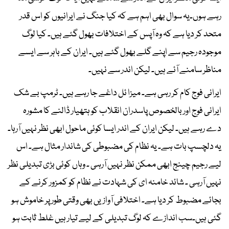
رہے ہوں۔یہ سوال بھی اہم ہے کہ کیا جنگ نے ایرانیوں کو اس قدر
متحد کر دیا ہے کہ وہ آپس کے اختلافات بھول گئے ہیں۔ کیا لوگ
موجودہ رجیم سے اپنے گلے بھول گئے ہیں۔ ایران کے باہر سے ایسے
مناظر سامنے آئے ہیں۔ لیکن اندر سے نہیں۔
ایرانی فوج کام کر رہی ہے۔ میزا ئل داغے جا رہے ہیں۔ ٹرمپ بے شک
ایرانی فوج اور بالخصوص پاسدران انقلاب کو ہتھیار ڈالنے کا مشورہ
دے رہے ہیں۔ لیکن ایران کے اندر ایسا کوئی ماحول ابھی نظر نہیں آرہا۔
یہ دلچسپ بات ہے۔ یہ نظام کی مضبوطی کی شاندار مثال ہے۔ اس
لیے رجیم چینج ابھی ممکن نظر نہیں آرہی ۔ وہاں کوئی بڑی تبدیلی نظر
نہیں آرہی ۔ شائد خامنہ ای کی شہادت نے نظام کو کمزور کرنے کے
بجائے مضبوط کر دیا ہے۔ اختلافی آوازیں بھی وقتی طور پر خاموش ہو
گئی ہیں۔سب اندازے کہ لوگ تبدیلی کے لیے تیار ہیں غلط ثابت ہو