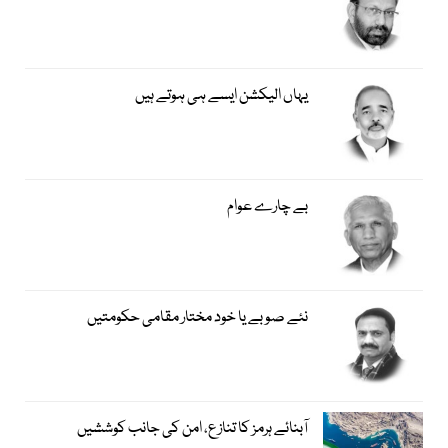
یہاں الیکشن ایسے ہی ہوتے ہیں
بے چارے عوام
نئے صوبے یا خود مختار مقامی حکومتیں
آبنائے ہرمز کا تنازع، امن کی جانب کوششیں