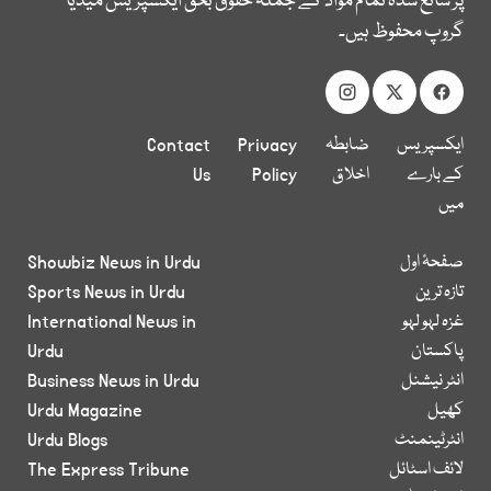
پر شائع شدہ تمام مواد کے جملہ حقوق بحق ایکسپریس میڈیا
گروپ محفوظ ہیں۔
ایکسپریس
ضابطہ
Privacy
Contact
کے بارے
اخلاق
Policy
Us
میں
صفحۂ اول
Showbiz News in Urdu
تازہ ترین
Sports News in Urdu
غزہ لہو لہو
International News in
پاکستان
Urdu
انٹر نیشنل
Business News in Urdu
کھیل
Urdu Magazine
انٹرٹینمنٹ
Urdu Blogs
لائف اسٹائل
The Express Tribune