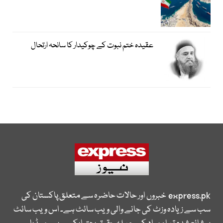
عقیدہ ختم نبوت کے چوکیدار کا سانحہ ارتحال
express.pk
خبروں اور حالات حاضرہ سے متعلق پاکستان کی
سب سے زیادہ وزٹ کی جانے والی ویب سائٹ ہے۔ اس ویب سائٹ