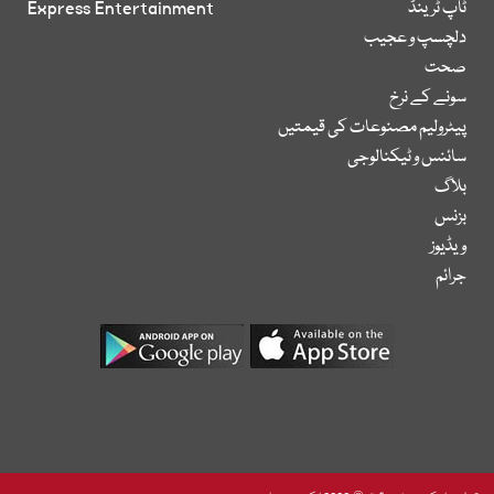
ٹاپ ٹرینڈ
Express Entertainment
دلچسپ و عجیب
صحت
سونے کے نرخ
پیٹرولیم مصنوعات کی قیمتیں
سائنس و ٹیکنالوجی
بلاگ
بزنس
ویڈیوز
جرائم