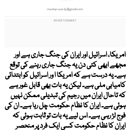
msuherwardy@gmail.com
امریکا، اسرائیل اور ایران کی جنگ جاری ہے اور
مجھے ابھی کئی دن یہ جنگ جاری رہنے کی توقع
ہے۔ یہ درست ہے کہ امریکا ا ور اسرائیل کو ابتدائی
کامیابی ملی ہے۔ لیکن یہ بات بھی قابل غور ہے
کہ تاحال ایران میں رجیم کی تبدیلی ممکن نہیں
ہوئی ہے۔ ایران کا نظام حکومت چل رہا ہے۔ ان کی
فوج لڑ رہی ہے۔ اس لیے یہ بات تو ثابت ہوئی کہ
ایران کا نظام حکومت کسی ایک فرد پر منحصر