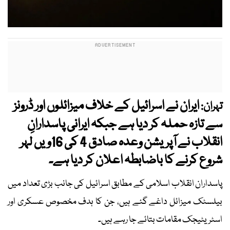
ایران نے اسرائیل کے خلاف میزائلوں اور ڈرونز
تہران:
سے تازہ حملہ کر دیا ہے جبکہ ایرانی پاسدارانِ
انقلاب نے آپریشن وعدہ صادق 4 کی 16ویں لہر
شروع کرنے کا باضابطہ اعلان کر دیا ہے۔
پاسداران انقلاب اسلامی کے مطابق اسرائیل کی جانب بڑی تعداد میں
بیلسٹک میزائل داغے گئے ہیں، جن کا ہدف مخصوص عسکری اور
اسٹریٹیجک مقامات بتائے جا رہے ہیں۔