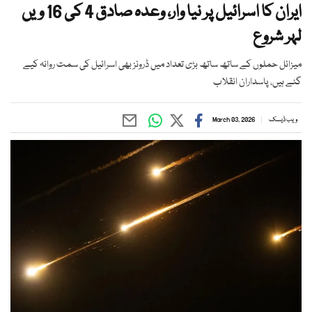
ایران کا اسرائیل پر نیا وار، وعدہ صادق 4 کی 16 ویں
لہر شروع
میزائل حملوں کے ساتھ ساتھ بڑی تعداد میں ڈرونز بھی اسرائیل کی سمت روانہ کیے
گئے ہیں، پاسداران انقلاب
ویب ڈیسک
March 03, 2026