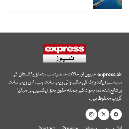
express.pk
خبروں اور حالات حاضرہ سے متعلق پاکستان کی
سب سے زیادہ وزٹ کی جانے والی ویب سائٹ ہے۔ اس ویب سائٹ
پر شائع شدہ تمام مواد کے جملہ حقوق بحق ایکسپریس میڈیا
گروپ محفوظ ہیں۔
ایکسپریس
ضابطہ
Privacy
Contact