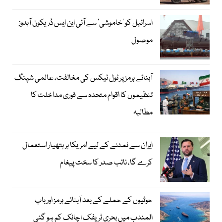
اسرائیل کو ’خاموشی‘ سے آئی این ایس ڈریکون آبدوز
موصول
آبنائے ہرمز پر ٹول ٹیکس کی مخالفت، عالمی شپنگ
تنظیموں کا اقوام متحدہ سے فوری مداخلت کا
مطالبہ
ایران سے نمٹنے کے لیے امریکا ہر ہتھیار استعمال
کرے گا، نائب صدر کا سخت پیغام
حوثیوں کے حملے کے بعد آبنائے ہرمز اور باب
المندب میں بحری ٹریفک اچانک کم ہو گئی