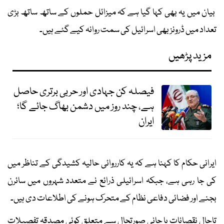
بیان میں یہ بھی کہا گیا ہے کہ میزائل حملوں کے ساتھ ساتھ بڑی
تعداد میں ڈرونز بھی اسرائیل کی سمت روانہ کیے گئے ہیں۔
مزید پڑھیں
فیصلہ کن جہادی اور حربی برتری حاصل
ہے، چند روز میں دشمن بھاگ جائے گا؛
ایران
ایرانی حکام کا کہنا ہے کہ یہ کارروائی حالیہ کشیدگی کے تناظر میں
کی جا رہی ہے، جبکہ اسرائیلی ذرائع نے متعدد شہروں میں سائرن
بجنے اور فضائی دفاعی نظام کے متحرک ہونے کی اطلاعات دی ہیں۔
تاحال نقصانات یا جانی صورتحال سے متعلق کوئی مصدقہ تفصیلات