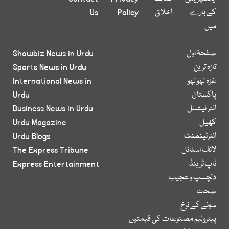
کے بارے
اخلاق
Policy
Us
میں
صفحۂ اول
Showbiz News in Urdu
تازہ ترین
Sports News in Urdu
غزہ لہو لہو
International News in
پاکستان
Urdu
انٹر نیشنل
Business News in Urdu
کھیل
Urdu Magazine
انٹرٹینمنٹ
Urdu Blogs
لائف اسٹائل
The Express Tribune
ٹاپ ٹرینڈ
Express Entertainment
دلچسپ و عجیب
صحت
سونے کے نرخ
پیٹرولیم مصنوعات کی قیمتیں