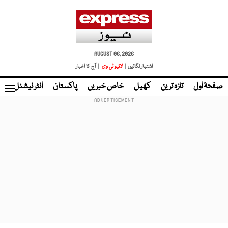
AUGUST 06, 2026
اشتہار لگائیں |
لائیو ٹی وی
| آج کا اخبار
صفحۂ اول
تازہ ترین
کھیل
خاص خبریں
پاکستان
انٹر نیشنل
ٹا