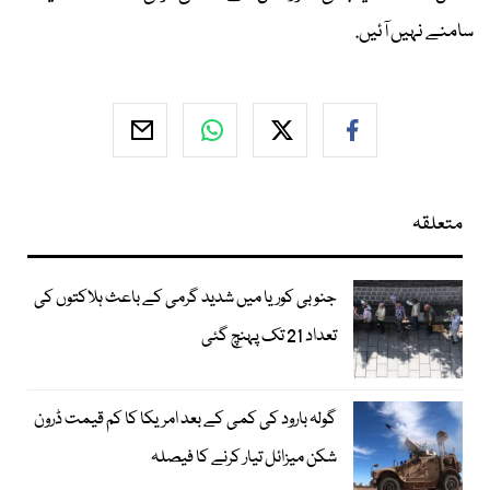
سامنے نہیں آئیں.
متعلقہ
جنوبی کوریا میں شدید گرمی کے باعث ہلاکتوں کی
تعداد 21 تک پہنچ گئی
گولہ بارود کی کمی کے بعد امریکا کا کم قیمت ڈرون
شکن میزائل تیار کرنے کا فیصلہ