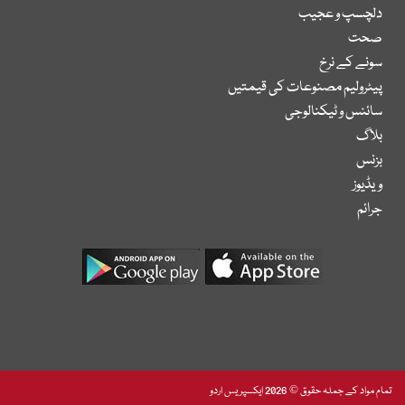
دلچسپ و عجیب
صحت
سونے کے نرخ
پیٹرولیم مصنوعات کی قیمتیں
سائنس و ٹیکنالوجی
بلاگ
بزنس
ویڈیوز
جرائم
تمام مواد کے جملہ حقوق © 2026 ایکسپریس اردو