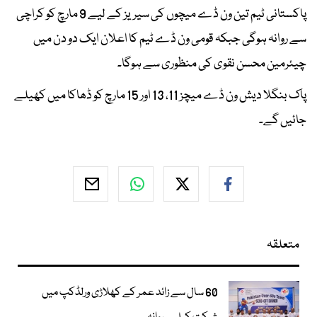
پاکستانی ٹیم تین ون ڈے میچوں کی سیریز کے لیے 9 مارچ کو کراچی
سے روانہ ہوگی جبکہ قومی ون ڈے ٹیم کا اعلان ایک دو دن میں
چیئرمین محسن نقوی کی منظوری سے ہوگا۔
پاک بنگلا دیش ون ڈے میچز 11، 13 اور 15 مارچ کو ڈھاکا میں کھیلے
جائیں گے۔
متعلقہ
60 سال سے زائد عمر کے کھلاڑی ورلڈکپ میں