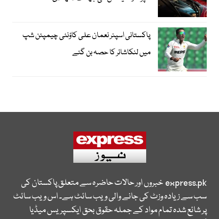
پاکستانی اسپنر نعمان علی کاؤنٹی چیمپئن شپ
میں لنکاشائر کا حصہ بن گئے
express.pk
خبروں اور حالات حاضرہ سے متعلق پاکستان کی
سب سے زیادہ وزٹ کی جانے والی ویب سائٹ ہے۔ اس ویب سائٹ
پر شائع شدہ تمام مواد کے جملہ حقوق بحق ایکسپریس میڈیا