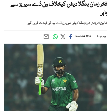
فخر زمان بنگلا دیش کیخلاف ون ڈے سیریز سے
باہر
شاہین آفریدی دورہ بنگلا دیش میں ون ڈے ٹیم کی قیادت کریں گے
ویب ڈیسک
March 04, 2026