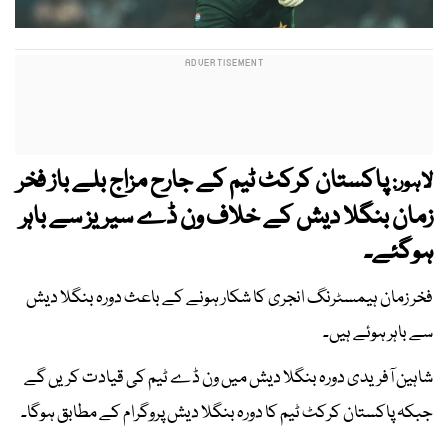
پاکستان کرکٹ ٹیم کے جارح مزاج بلے باز فخر
لاہور:
زمان بنگلا دیش کے خلاف ون ڈے سیریز سے باہر
ہوگئے۔
فخر زمان ہیمسٹرنگ انجری کا شکار ہونے کے باعث دورہ بنگلا دیش
سے باہر ہوئے ہیں۔
شاہین آفریدی دورہ بنگلا دیش میں ون ڈے ٹیم کی قیادت کریں گے
جبکہ پاکستان کرکٹ ٹیم کا دورہ بنگلا دیش پروگرام کے مطابق ہوگا۔