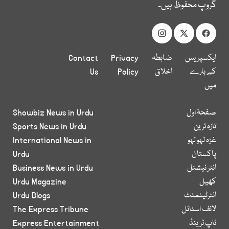
گروپ محفوظ ہیں۔
ایکسپریس
ضابطہ
Privacy
Contact
کے بارے
اخلاق
Policy
Us
میں
صفحۂ اول
Showbiz News in Urdu
تازہ ترین
Sports News in Urdu
غزہ لہو لہو
International News in
پاکستان
Urdu
انٹر نیشنل
Business News in Urdu
کھیل
Urdu Magazine
انٹرٹینمنٹ
Urdu Blogs
لائف اسٹائل
The Express Tribune
ٹاپ ٹرینڈ
Express Entertainment