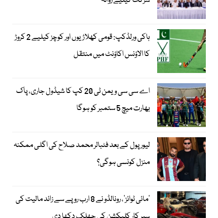
شرکت کیلیے روانہ
ہاکی ورلڈکپ: قومی کھلاڑیوں اور کوچز کیلیے 2 کروڑ
کا الاؤنس اکاؤنٹ میں منتقل
اے سی سی ویمن ٹی 20 کپ کا شیڈول جاری، پاک
بھارت میچ 5 ستمبر کو ہوگا
لیور پول کے بعد فٹبالر محمد صلاح کی اگلی ممکنہ
منزل کونسی ہوگی؟
’مائی ٹوائز‘، رونالڈو نے 8 ارب روپے سے زائد مالیت کی
سپر کار کلیکشن کی جھلک دکھا دی