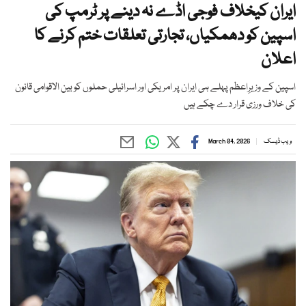
ایران کیخلاف فوجی اڈے نہ دینے پر ٹرمپ کی
اسپین کو دھمکیاں، تجارتی تعلقات ختم کرنے کا
اعلان
اسپین کے وزیرِاعظم پہلے ہی ایران پر امریکی اور اسرائیلی حملوں کو بین الاقوامی قانون
کی خلاف ورزی قرار دے چکے ہیں
ویب ڈیسک
March 04, 2026