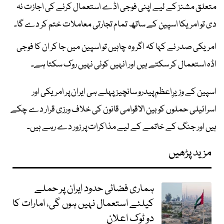
متعلق مشنز کے لیے اپنی فوجی اڈے استعمال کرنے کی اجازت نہ
دی تو امریکا اسپین کے ساتھ تمام تجارتی معاملات ختم کر دے گا۔
امریکی صدر نے کہا کہ اگر وہ چاہیں تو اسپین میں جا کر ان کا فوجی
اڈہ استعمال کر سکتے ہیں اور انہیں کوئی نہیں روک سکتا ہے۔
اسپین کے وزیرِاعظم پیدرو سانچیز پہلے ہی ایران پر امریکی اور
اسرائیلی حملوں کو بین الاقوامی قانون کی خلاف ورزی قرار دے چکے
ہیں اور جنگ کے خاتمے کے لیے مذاکرات پر زور دے رہے ہیں۔
مزید پڑھیں
ہماری فضائی حدود ایران پر حملے
کیلئے استعمال نہیں ہوں گی، امارات کا
دو ٹوک اعلان