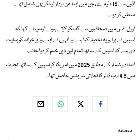
اڈوں سے 15 طیارے، جن میں ایندھن بردار ٹینکر بھی شامل تھے،
منتقل کر دیے۔
اوول آفس میں صحافیوں سے گفتگو کرتے ہوئے ٹرمپ نے کہا کہ
اسپین نے برا رویہ اختیار کیا ہے اور انہوں نے اپنے وزیر خزانہ کو ہدایت
دی ہے کہ اسپین کے ساتھ تمام لین دین ختم کر دیا جائے۔
اعداد و شمار کے مطابق 2025 میں امریکا کو اسپین کے ساتھ تجارت
میں 4.8 ارب ڈالر کا تجارتی سرپلس حاصل تھا۔
متعلقہ