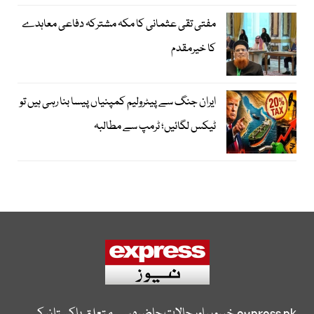
مفتی تقی عثمانی کا مکہ مشترکہ دفاعی معاہدے
کا خیرمقدم
ایران جنگ سے پیٹرولیم کمپنیاں پیسا بنا رہی ہیں تو
ٹیکس لگائیں؛ ٹرمپ سے مطالبہ
express.pk
خبروں اور حالات حاضرہ سے متعلق پاکستان کی