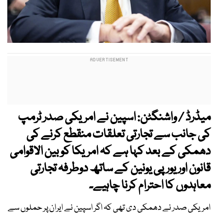
میڈرڈ / واشنگٹن: اسپین نے امریکی صدر ٹرمپ
کی جانب سے تجارتی تعلقات منقطع کرنے کی
دھمکی کے بعد کہا ہے کہ امریکا کو بین الاقوامی
قانون اور یورپی یونین کے ساتھ دوطرفہ تجارتی
معاہدوں کا احترام کرنا چاہیے۔
امریکی صدر نے دھمکی دی تھی کہ اگر اسپین نے ایران پر حملوں سے