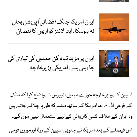
ایران امریکا جنگ؛ فضائی آپریشن بحال
نہ ہوسکا، ایئر لائنز کو اربوں کا نقصان
ایران پر مزید تباہ کن حملوں کی تیاری کی
جا رہی ہے، امریکی وزیرخارجہ
اسپین کے وزیر خارجہ حوزے مینول البیرس نے واضح کیا کہ ملک
کے فوجی اڈے جو امریکا کے ساتھ مشترکہ طور پر چلائے جاتے ہیں
وہ ایران کے خلاف کسی کارروائی کے لیے استعمال نہیں ہوں گے۔
اس فیصلے کے بعد امریکا نے جنوبی اسپین کے روٹا اور مورون فوجی