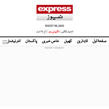
AUGUST 08, 2026
اشتہار لگائیں |
لائیو ٹی وی
| آج کا اخبار
صفحۂ اول
تازہ ترین
کھیل
خاص خبریں
پاکستان
انٹر نیشنل
ٹا