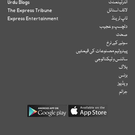
انٹرٹینمنٹ
Urdu Blogs
لائف اسٹائل
The Express Tribune
ٹاپ ٹرینڈ
Express Entertainment
دلچسپ و عجیب
صحت
سونے کے نرخ
پیٹرولیم مصنوعات کی قیمتیں
سائنس و ٹیکنالوجی
بلاگ
بزنس
ویڈیوز
جرائم