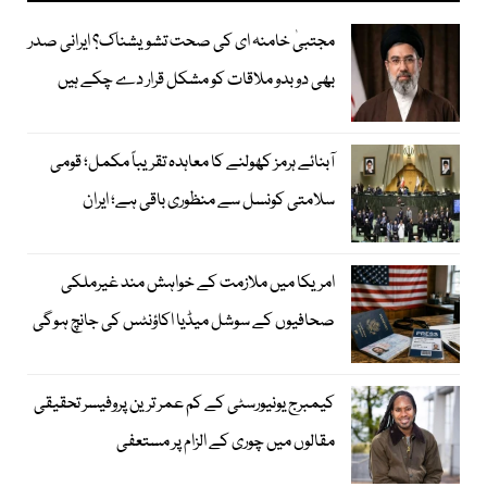
مجتبیٰ خامنہ ای کی صحت تشویشناک؟ ایرانی صدر
بھی دوبدو ملاقات کو مشکل قرار دے چکے ہیں
آبنائے ہرمز کھولنے کا معاہدہ تقریباً مکمل؛ قومی
سلامتی کونسل سے منظوری باقی ہے؛ ایران
امریکا میں ملازمت کے خواہش مند غیرملکی
صحافیوں کے سوشل میڈیا اکاؤنٹس کی جانچ ہوگی
کیمبرج یونیورسٹی کے کم عمر ترین پروفیسر تحقیقی
مقالوں میں چوری کے الزام پر مستعفی