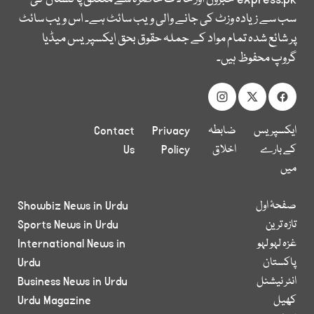
سب سے زیادہ وزٹ کی جانے والی ویب سائٹ ہے۔ اس ویب سائٹ
پر شائع شدہ تمام مواد کے جملہ حقوق بحق ایکسپریس میڈیا
گروپ محفوظ ہیں۔
ایکسپریس
ضابطہ
Privacy
Contact
کے بارے
اخلاق
Policy
Us
میں
صفحۂ اول
Showbiz News in Urdu
تازہ ترین
Sports News in Urdu
غزہ لہو لہو
International News in
پاکستان
Urdu
انٹر نیشنل
Business News in Urdu
کھیل
Urdu Magazine