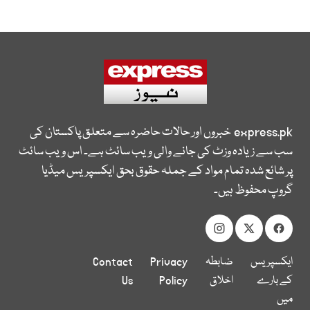
express.pk
خبروں اور حالات حاضرہ سے متعلق پاکستان کی
سب سے زیادہ وزٹ کی جانے والی ویب سائٹ ہے۔ اس ویب سائٹ
پر شائع شدہ تمام مواد کے جملہ حقوق بحق ایکسپریس میڈیا
گروپ محفوظ ہیں۔
ایکسپریس
ضابطہ
Privacy
Contact
کے بارے
اخلاق
Policy
Us
میں