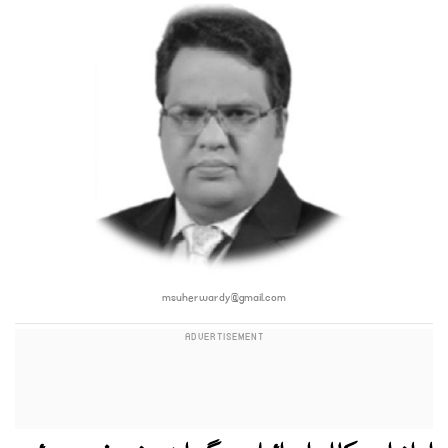
msuherwardy@gmail.com