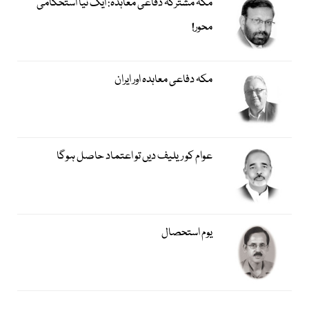
مکہ مشترکہ دفاعی معاہدہ: ایک نیا استحکامی
محور!
مکہ دفاعی معاہدہ اور ایران
عوام کو ریلیف دیں تو اعتماد حاصل ہوگا
یوم استحصال