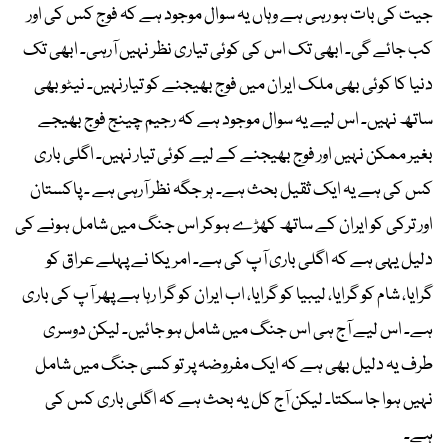
جیت کی بات ہو رہی ہے وہاں یہ سوال موجود ہے کہ فوج کس کی اور
کب جائے گی۔ ابھی تک اس کی کوئی تیاری نظر نہیں آرہی۔ ابھی تک
دنیا کا کوئی بھی ملک ایران میں فوج بھیجنے کو تیارنہیں۔ نیٹو بھی
ساتھ نہیں۔ اس لیے یہ سوال موجود ہے کہ رجیم چینج فوج بھیجے
بغیر ممکن نہیں اور فوج بھیجنے کے لیے کوئی تیار نہیں۔ اگلی باری
کس کی ہے یہ ایک ثقیل بحث ہے۔ ہر جگہ نظر آرہی ہے ۔ پاکستان
اور ترکی کو ایران کے ساتھ کھڑے ہوکر اس جنگ میں شامل ہونے کی
دلیل یہی ہے کہ اگلی باری آپ کی ہے۔ امریکا نے پہلے عراق کو
گرایا، شام کو گرایا، لیبیا کو گرایا، اب ایران کو گرا رہا ہے پھر آپ کی باری
ہے۔ اس لیے آج ہی اس جنگ میں شامل ہو جائیں۔ لیکن دوسری
طرف یہ دلیل بھی ہے کہ ایک مفروضہ پر تو کسی جنگ میں شامل
نہیں ہوا جا سکتا۔ لیکن آج کل یہ بحث ہے کہ اگلی باری کس کی
ہے۔