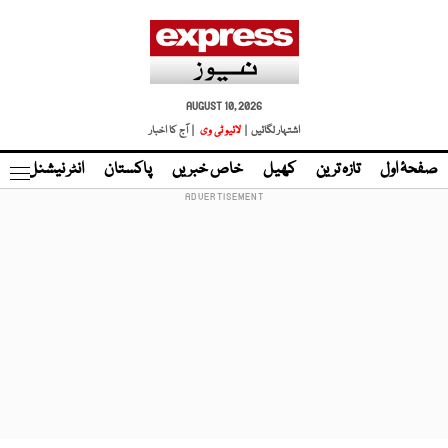
AUGUST 10, 2026
اشتہار لگائیں |
لائیو ٹی وی
| آج کا اخبار
صفحۂ اول
تازہ ترین
کھیل
خاص خبریں
پاکستان
انٹر نیشنل
ٹا