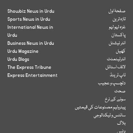
صفحۂ اول
Showbiz News in Urdu
تازہ ترین
Sports News in Urdu
غزہ لہو لہو
International News in
پاکستان
Urdu
انٹر نیشنل
Business News in Urdu
کھیل
Urdu Magazine
انٹرٹینمنٹ
Urdu Blogs
لائف اسٹائل
The Express Tribune
ٹاپ ٹرینڈ
Express Entertainment
دلچسپ و عجیب
صحت
سونے کے نرخ
پیٹرولیم مصنوعات کی قیمتیں
سائنس و ٹیکنالوجی
بلاگ
بزنس