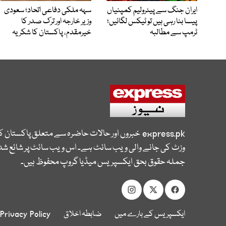
ایران جنگ سے پیٹرولیم کمپنیاں
سہہ ملکی دفاعی اتحاد؛ سعودی
پیسا بنا رہی ہیں تو ٹیکس لگائیں؛
وزیر خارجہ اور ترک صدر کا
ٹرمپ سے مطالبہ
خیرمقدم، پاکستان کا شکریہ
express.pk
خبروں اور حالات حاضرہ سے متعلق پاکستان 
وزٹ کی جانے والی ویب سائٹ ہے۔ اس ویب سائٹ پر شائع شدہ
جملہ حقوق بحق ایکسپریس میڈیا گروپ محفوظ ہیں۔
ایکسپریس کے بارے میں
ضابطہ اخلاق
Privacy Policy