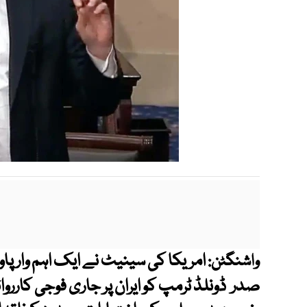
امریکا کی سینیٹ نے ایک اہم وار پاور
واشنگٹن:
صدر ڈونلڈ ٹرمپ کو ایران پر جاری فوجی کاررو