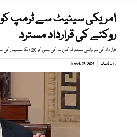
امریکی سینیٹ سے ٹرمپ کو فر
روکنے کی قرارداد مسترد
قرار داد کی سربراہی سینٹر ٹم کین نے کی جس کو 26 دیگر سینیٹرز کی حمایت حاصل تھی
ویب ڈیسک
March 05, 2026