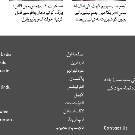
ٹرمپ نے سپریم کورٹ کی ایک نہ
مسخرے کے بھیس میں قاتل؛
سنی؛ امریکا میں جنم لینے والے
بزرگ کو تیز دھار چاقو سے قتل
بچوں کو شہریت نہ دینے پر بضد
کردیا؛ خوفناک ویڈیو وائرل
صفحۂ اول
 Urdu
تازہ ترین
rdu
غزہ لہو لہو
ws in
پاکستان
کی سب سے زیادہ
انٹر نیشنل
 Urdu
 تمام مواد کے
کھیل
انٹرٹینمنٹ
لائف اسٹائل
bune
ٹاپ ٹرینڈ
inment
دلچسپ و عجیب
Contact Us