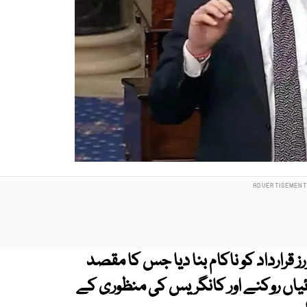
ز قرارداد کو ناکام بنا دیا جس کا مقصد
ائیاں روکنے اور کانگریس کی منظوری کے