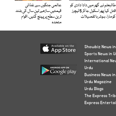
طالبعلم نے گھر میں دادا دادی کو
عالمی جنگوں سے غذائی
قتل کیا پھر اسکول جاکر 5 ٹیچرز
قیمتیں ساڑھے تین سال کی بلند
کو مارا، ہوشربا تفصیلات
ترین سطح پر پہنچ گئیں، اقوام
متحدہ
Showbiz News in
Sports News in U
International Ne
Urdu
Business News in
Urdu Magazine
Urdu Blogs
The Express Tri
Express Enterta