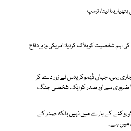
کی اہم شخصیت کو ہلاک کردیا؛ امریکی وزیر دفاع
اری رہی، جہاں ڈیموکریٹس نے زور دے کر
نا ضروری ہے اور صدر کو ایک شخصی جنگ
کو روکنے کے بارے میں نہیں بلکہ صدر کے
ے میں ہے۔