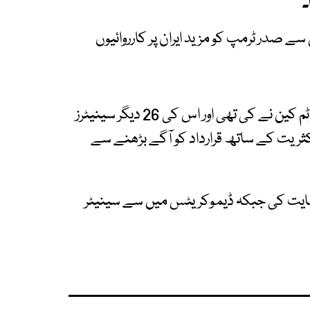
۔
ئی، جس سے صدر ٹرمپ کو مزید ایران پر کارروائیوں
امریکی میڈیا کے مطابق قرار داد کی سربراہی سینٹر ٹم کین نے کی تھی اور اس کی 26 دیگر سینیٹرز
کثریت کے ساتھ قرارداد کو آگے بڑھنے سے
حمایت کی جبکہ ڈیموکریٹس میں سے سینیٹر