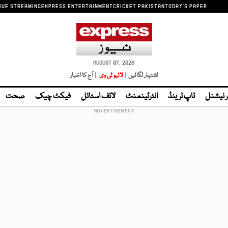
IVE STREAMING
EXPRESS ENTERTAINMENT
CRICKET PAKISTAN
TODAY'S PAPER
AUGUST 07, 2026
اشتہار لگائیں |
لائیو ٹی وی
| آج کا اخبار
ر نیشنل
ٹاپ ٹرینڈ
انٹرٹینمنٹ
لائف اسٹائل
فیکٹ چیک
صحت