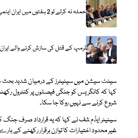
حملہ نہ کرتے تو 2 ہفتوں میں ایران ایٹمی ہتھیار بنا لیتا، ٹرمپ
ٹرمپ کے قتل کی سازش کرنے والے ایران 
سینٹ سیشن میں سینیٹرز کے درمیان شدید بحث ج
کہا کہ کانگریس کو جنگی فیصلوں پر کنٹرول رکھ
شروع کرنے سے نہیں روکا جا سکا۔
سینیٹر ایڈم شف نے کہا کہ یہ قرارداد صرف جنگ 
غیر محدود اختیارات کا توازن برقرار رکھنے کے بار