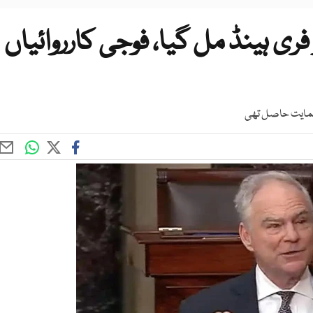
ی ہینڈ مل گیا، فوجی کارروائیاں