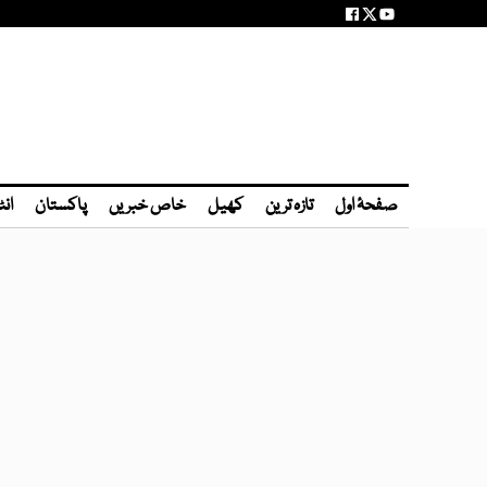
صفحۂ اول
تازہ ترین
کھیل
خاص خبریں
پاکستان
انٹ