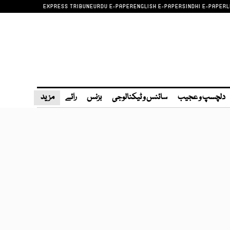
EXPRESS TRIBUNE
URDU E-PAPER
ENGLISH E-PAPER
SINDHI E-PAPER
L
دلچسپ و عجیب
سائنس و ٹیکنالوجی
بزنس
رائے
مزید