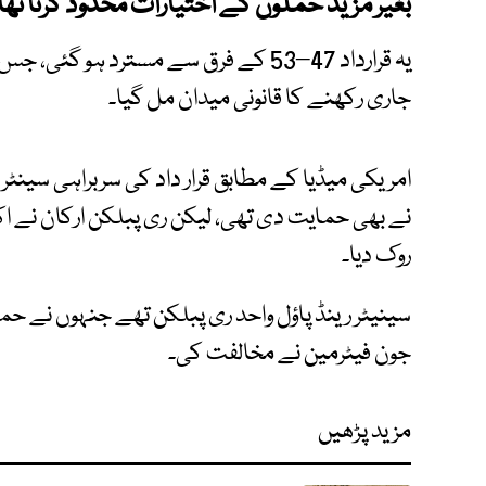
بغیر مزید حملوں کے اختیارات محدود کرنا تھا
یہ قرارداد 47–53 کے فرق سے مسترد ہو گ
جاری رکھنے کا قانونی میدان مل گیا۔
نے بھی حمایت دی تھی، لیکن ری پبلکن ارکان نے ا
روک دیا۔
سینیٹر رینڈ پاؤل واحد ری پبلکن تھے جنہوں نے 
جون فیٹرمین نے مخالفت کی۔
مزید پڑھیں