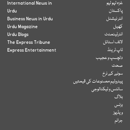
غزہ لہو لہو
International News in
پاکستان
Urdu
انٹر نیشنل
Business News in Urdu
کھیل
Urdu Magazine
انٹرٹینمنٹ
Urdu Blogs
لائف اسٹائل
The Express Tribune
ٹاپ ٹرینڈ
Express Entertainment
دلچسپ و عجیب
صحت
سونے کے نرخ
پیٹرولیم مصنوعات کی قیمتیں
سائنس و ٹیکنالوجی
بلاگ
بزنس
ویڈیوز
جرائم