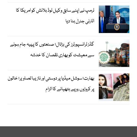
ٹرمپ نے اپنے سابق وکیل ٹوڈ بلانش کو امریکا کا
اٹارنی جنرل بنا دیا
گڈز ٹرانسپورٹرز کی ہڑتال؛ صنعتوں کا پہیہ جام ہونے
سے معیشت کو بھاری نقصان کا خدشہ
بھارت؛ سوشل میڈیا پر دوستی اور نازیبا تصاویر؛ خاتون
پر کروڑوں روپے ہتھیانے کا الزام