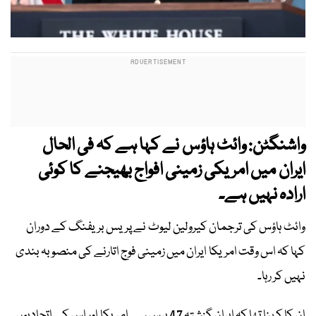
واشنگٹن: وائٹ ہاؤس نے کہا ہے کہ فی الحال
ایران میں امریکی زمینی افواج بھیجنے کا کوئی
ارادہ نہیں ہے۔
وائٹ ہاؤس کی ترجمان کیرولین لیوٹ نے پریس بریفنگ کے دوران
کہا کہ اس وقت امریکا ایران میں زمینی فوج اتارنے کی منصوبہ بندی
نہیں کر رہا۔
ان کا کہنا تھا کہ ایران گزشتہ 47 برس سے امریکا اور اس کے اتحادیوں