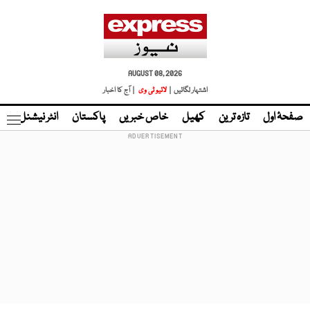
AUGUST 08, 2026
اشتہار لگائیں |
لائیو ٹی وی
| آج کا اخبار
صفحۂ اول
تازہ ترین
کھیل
خاص خبریں
پاکستان
انٹر نیشنل
ٹا