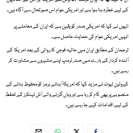
کے لیے خطرہ بنا ہوا ہے اور امریکی عوام اس صورتحال سے آگاہ ہیں۔
انہوں نے کہا کہ امریکی صدر کو یقین ہے کہ ایران کے معاملے پر
انہیں امریکی عوام کی حمایت حاصل ہے۔
ترجمان کے مطابق ایران میں حالیہ فوجی کارروائی کے بعد امریکا کے
آئندہ کردار کے بارے میں صدر ٹرمپ اپنے مشیروں سے مشاورت کر
رہے ہیں۔
کیرولین لیوٹ نے مزید کہا کہ امریکا آبنائے ہرمز کو محفوظ بنانے کے
منصوبے پر بھی کام کر رہا ہے اور وہاں گزرنے والے آئل ٹینکرز کے تحفظ
کے لیے اقدامات کیے جا رہے ہیں۔