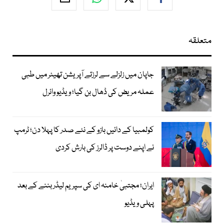
متعلقہ
جاپان میں زلزلے سے لرزتے آپریشن تھیٹر میں طبی
عملہ مریض کی ڈھال بن گیا؛ ویڈیو وائرل
کولمبیا کے دائیں بازو کے نئے صدر کا پہلا دن؛ ٹرمپ
نے اپنے دوست پر ڈالرز کی بارش کردی
ایران؛ مجتبیٰ خامنہ ای کی سپریم لیڈر بننے کے بعد
پہلی ویڈیو