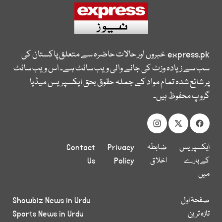
express.pk
خبروں اور حالات حاضرہ سے متعلق پاکستان کی
سب سے زیادہ وزٹ کی جانے والی ویب سائٹ ہے۔ اس ویب سائٹ
پر شائع شدہ تمام مواد کے جملہ حقوق بحق ایکسپریس میڈیا
گروپ محفوظ ہیں۔
ایکسپریس
ضابطہ
Privacy
Contact
کے بارے
اخلاق
Policy
Us
میں
صفحۂ اول
Showbiz News in Urdu
تازہ ترین
Sports News in Urdu