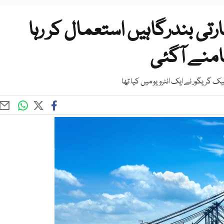
رتی بندرگاہیں استعمال کر رہا
امنے آگئی
ک گریگور نے ایک انٹرویو میں کیا تھا