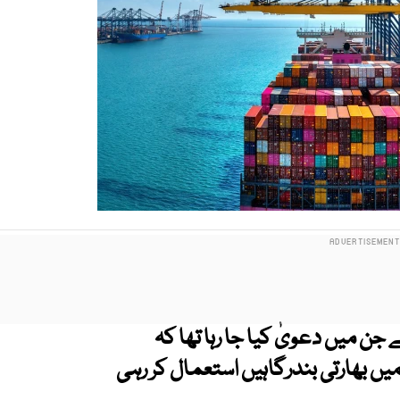
جن میں دعویٰ کیا جا رہا تھا کہ
ں بھارتی بندرگاہیں استعمال کر رہی