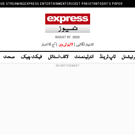
IVE STREAMING
EXPRESS ENTERTAINMENT
CRICKET PAKISTAN
TODAY'S PAPER
AUGUST 07, 2026
اشتہار لگائیں |
لائیو ٹی وی
| آج کا اخبار
ر نیشنل
ٹاپ ٹرینڈ
انٹرٹینمنٹ
لائف اسٹائل
فیکٹ چیک
صحت