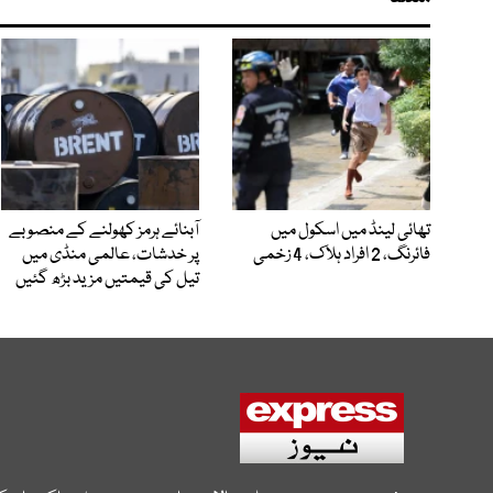
تھائی لینڈ میں اسکول میں
آبنائے ہرمز کھولنے کے منصوبے
فائرنگ، 2 افراد ہلاک، 4 زخمی
پر خدشات، عالمی منڈی میں
تیل کی قیمتیں مزید بڑھ گئیں