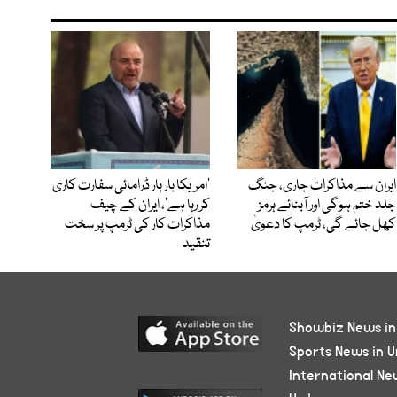
ایران سے مذاکرات جاری، جنگ
’امریکا بار بار ڈرامائی سفارت کاری
جلد ختم ہوگی اور آبنائے ہرمز
کر رہا ہے‘، ایران کے چیف
کھل جائے گی، ٹرمپ کا دعویٰ
مذاکرات کار کی ٹرمپ پر سخت
تنقید
Showbiz News in
Sports News in U
International Ne