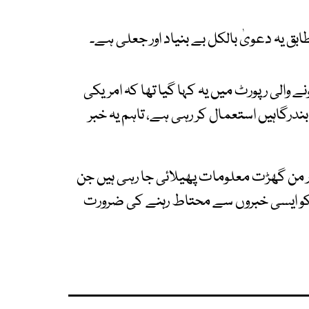
ق یہ دعویٰ بالکل بے بنیاد اور جعلی ہے۔
ے والی رپورٹ میں یہ کہا گیا تھا کہ امریکی
ندرگاہیں استعمال کر رہی ہے، تاہم یہ خبر
ر من گھڑت معلومات پھیلائی جا رہی ہیں جن
 کو ایسی خبروں سے محتاط رہنے کی ضرورت