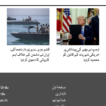
ٹرمپ نے بچے کی پیدائش پر
قشم جزیرے پر زور دار دھماکے،
امریکی شہریت کے قانون کو
ایران نے دشمن کے خلاف اہم
محدود کردیا
کارروائی کا دعویٰ کر دیا
صفحۂ اول
 Urdu
تازہ ترین
rdu
غزہ لہو لہو
ws in