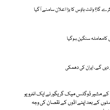
رے گا؟ وائٹ ہاؤس کا بڑا اعلان سامنے آگیا
 کامعاملہ سنگین ہوگیا
ے دیں گے، ایران کی دھمکی
اع کے مشیر ڈوگلس میک گریگور نے ایک انٹرویو
ے حملوں کے بعد اپنے اڈوں کے نقصان کی وجہ