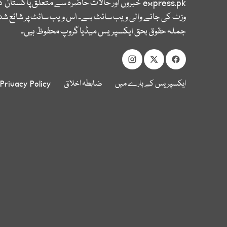
express.pk
خبروں اور حالات حاضرہ سے متعلق پاکستان 
وزٹ کی جانے والی ویب سائٹ ہے۔ اس ویب سائٹ پر شائع شدہ
جملہ حقوق بحق ایکسپریس میڈیا گروپ محفوظ ہیں۔
ایکسپریس کے بارے میں
ضابطہ اخلاق
Privacy Policy