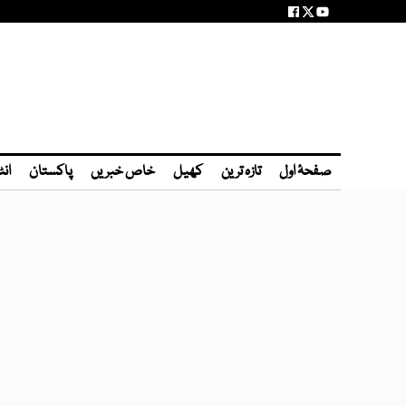
صفحۂ اول
تازہ ترین
کھیل
خاص خبریں
پاکستان
انٹ