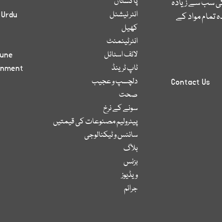
پاکستان
کی سب سے زیادہ
انٹر نیشنل
 Urdu
 تمام مواد کے
کھیل
انٹرٹینمنٹ
لائف اسٹائل
bune
ٹاپ ٹرینڈ
inment
دلچسپ و عجیب
Contact Us
صحت
سونے کے نرخ
پیٹرولیم مصنوعات کی قیمتیں
سائنس و ٹیکنالوجی
بلاگ
بزنس
ویڈیوز
جرائم