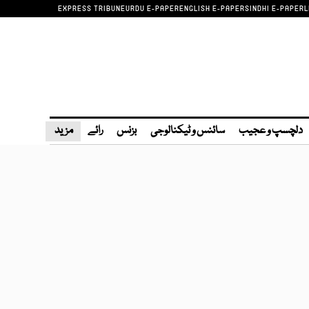
EXPRESS TRIBUNE
URDU E-PAPER
ENGLISH E-PAPER
SINDHI E-PAPER
L
دلچسپ و عجیب
سائنس و ٹیکنالوجی
بزنس
رائے
مزید