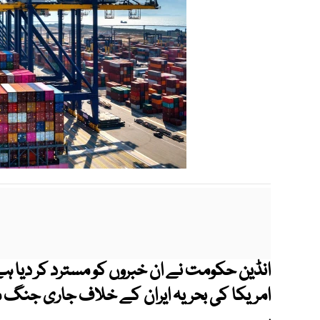
انڈین حکومت نے ان خبروں کو مسترد کر دیا ہے 
امریکا کی بحریہ ایران کے خلاف جاری جنگ می