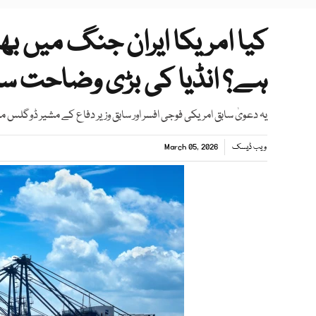
کیا امریکا ایران جنگ میں بھا
ہے؟ انڈیا کی بڑی وضاحت س
یہ دعویٰ سابق امریکی فوجی افسر اور سابق وزیر دفاع کے مشیر ڈوگلس می
ویب ڈیسک
March 05, 2026