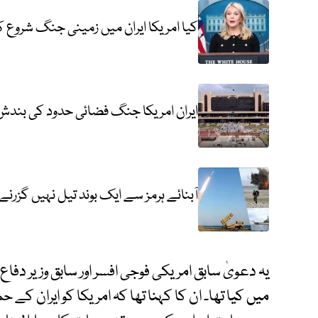
کیا امریکا ایران میں زمینی جنگ شروع ک
ایران امریکا جنگ فضائی حدود کی بندش
آبنائے ہرمز سے ایک بوند تیل نہیں گزرن
یہ دعویٰ سابق امریکی فوجی افسر اور سابق وزیر دف
میں کیا تھا۔ ان کا کہنا تھا کہ امریکا کو ایران ک