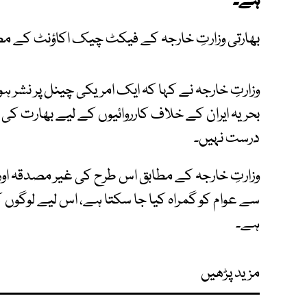
ہے۔
بھارتی وزارتِ خارجہ کے فیکٹ چیک اکاؤنٹ کے مطاب
وزارتِ خارجہ نے کہا کہ ایک امریکی چینل پر نشر ہون
بحریہ ایران کے خلاف کارروائیوں کے لیے بھارت کی ب
درست نہیں۔
وزارتِ خارجہ کے مطابق اس طرح کی غیر مصدقہ او
سے عوام کو گمراہ کیا جا سکتا ہے، اس لیے لوگوں
ہے۔
مزید پڑھیں