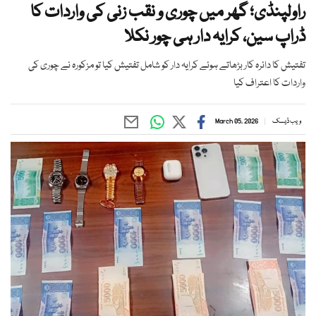
راولپنڈی؛ گھر میں چوری و نقب زنی کی واردات کا
ڈراپ سین، کرایہ دار ہی چور نکلا
تفتیش کا دائرہ کار بڑھاتے ہوئے کرایہ دار کو شامل تفتیش کیا تو مزکورہ نے چوری کی
واردات کا اعتراف کیا
ویب ڈیسک
March 05, 2026