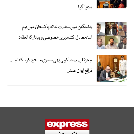
منایا گیا
واشنگٹن میں سفارت خانہ پاکستان میں یوم
استحصال کشمیر پر خصوصی ویبنار کا انعقاد
ججز تقرر، صدر کوئی بھی سمری مسترد کر سکتا ہے،
ذرائع ایوان صدر