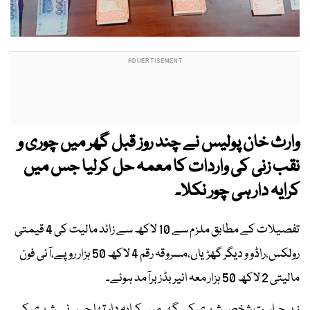
وارث خان پولیس نے چند روز قبل گھر میں چوری و
نقب زنی کی واردات کا معمہ حل کرلیا جس میں
کرایہ دار ہی چور نکلا۔
تفصیلات کے مطابق ملزم سے 10 لاکھ سے زائد مالیت کی 4 قیمتی
رولکس،راڈو و دیگر گھڑیاں،مسروقہ رقم 4 لاکھ 50 ہزار روپے،آئی فون
مالیتی 2 لاکھ 50 ہزار معہ ائیر بڈز برآمد ہوئے۔
زیر حراست شخص شہری کے گھر میں کرایہ دار تھا جس نے شہری کی