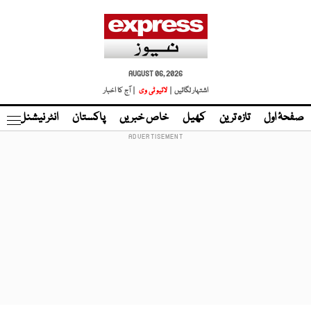
AUGUST 06, 2026
اشتہار لگائیں |
لائیو ٹی وی
| آج کا اخبار
صفحۂ اول
تازہ ترین
کھیل
خاص خبریں
پاکستان
انٹر نیشنل
ٹا