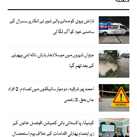
متعلقہ
ناراض بیوی کو منانے والے شوہر نے انکار پر سسرال کے
سامنے خود کو آگ لگا لی
جڑواں شہروں میں موسلادھار بارش، نالہ لئی بپھرنے
کے بعد تھم گیا
احمد پور شرقیہ، دو موٹر سائیکلوں میں تصادم، 2 افراد
جاں بحق، 3 زخمی
کینیڈا، پاکستانی ہائی کمیشن، قونصل خانوں کے
زیر اہتمام بھارتی اقدامات کے خلاف یوم استحصال