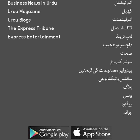
انٹر نیشنل
Business News in Urdu
کھیل
Urdu Magazine
انٹرٹینمنٹ
Urdu Blogs
لائف اسٹائل
The Express Tribune
ٹاپ ٹرینڈ
Express Entertainment
دلچسپ و عجیب
صحت
سونے کے نرخ
پیٹرولیم مصنوعات کی قیمتیں
سائنس و ٹیکنالوجی
بلاگ
بزنس
ویڈیوز
جرائم