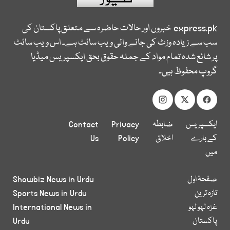
express.pk
خبروں اور حالات حاضرہ سے متعلق پاکستان کی
سب سے زیادہ وزٹ کی جانے والی ویب سائٹ ہے۔ اس ویب سائٹ
پر شائع شدہ تمام مواد کے جملہ حقوق بحق ایکسپریس میڈیا
گروپ محفوظ ہیں۔
ایکسپریس
ضابطہ
Privacy
Contact
کے بارے
اخلاق
Policy
Us
میں
صفحۂ اول
Showbiz News in Urdu
تازہ ترین
Sports News in Urdu
غزہ لہو لہو
International News in
پاکستان
Urdu