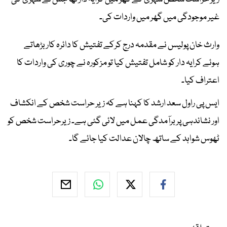
غیر موجودگی میں گھر میں واردات کی۔
وارث خان پولیس نے مقدمہ درج کرکے تفتیش کا دائرہ کار بڑھاتے
ہوئے کرایہ دار کو شامل تفتیش کیا تو مزکورہ نے چوری کی واردات کا
اعتراف کیا۔
ایس پی راول سعد ارشد کا کہنا ہے کہ زیر حراست شخص کے انکشاف
اور نشاندہی پر برآمدگی عمل میں لائی گئی ہے۔ زیرحراست شخص کو
ٹھوس شواہد کے ساتھ چالان عدالت کیا جائے گا۔