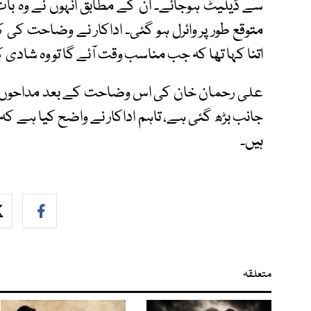
سے ڈیلیٹ ہوجائے۔ ان کے مطابق انہوں نے وہ بات 
متوقع طور پر وائرل ہو گئی۔ اداکار نے وضاحت کی
اتنا کہا تھا کہ جب مناسب وقت آئے گا تو وہ شادی ک
علی رحمان خان کی اس وضاحت کے بعد مداحوں کی
جانب بڑھ گئی ہے، تاہم اداکار نے واضح کیا ہے کہ
ہیں۔
متعلقہ