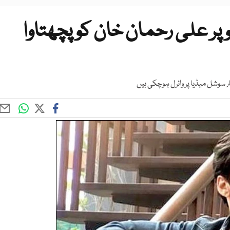
 پر علی رحمان خان کو پچھتاوا
 سوشل میڈیا پر وائرل ہوچکی ہیں