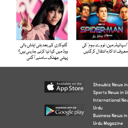
’اسپائیڈر مین: نو وے ہوم‘ کی
گلوکاری کے بعد بلی ایلش ہالی
معروف اداکارہ انتقال کرگئیں
ووڈ میں کیا نیا کرنے جارہی ہیں؟
پہلی جھلک سامنے آگئی
Showbiz News in
Sports News in U
International Ne
Urdu
Business News in
Urdu Magazine