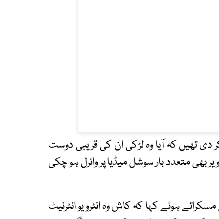
 دی تھیں کہ آیا وہ لڑکی ان کی قریبی دوست
ر بھی متعدد بار سوشل میڈیا پر وائرل ہو چکی
سکراتے ہوئے کہا کہ کاش وہ انٹرویو انٹرنیٹ