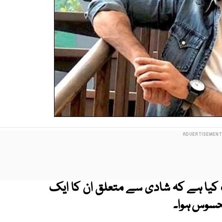
 کیا ہے کہ شادی سے متعلق ان کا ایک
 محسوس ہوا۔