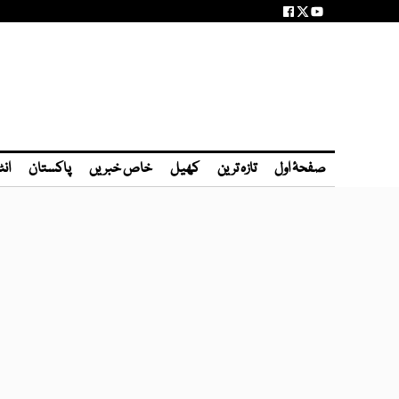
صفحۂ اول
تازہ ترین
کھیل
خاص خبریں
پاکستان
انٹ