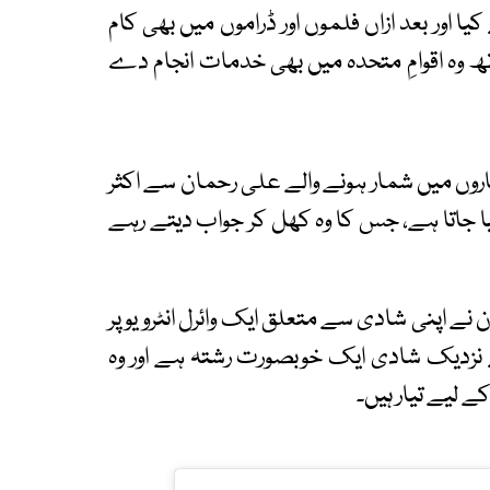
ا اور بعد ازاں فلموں اور ڈراموں میں بھی کام
 وہ اقوامِ متحدہ میں بھی خدمات انجام دے
کاروں میں شمار ہونے والے علی رحمان سے اکثر
جاتا ہے، جس کا وہ کھل کر جواب دیتے رہے
ے اپنی شادی سے متعلق ایک وائرل انٹرویو پر
ے نزدیک شادی ایک خوبصورت رشتہ ہے اور وہ
لیے تیار ہیں۔