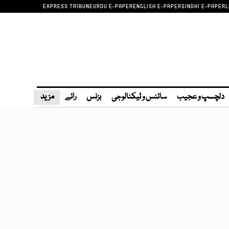
EXPRESS TRIBUNE
URDU E-PAPER
ENGLISH E-PAPER
SINDHI E-PAPER
L
دلچسپ و عجیب
سائنس و ٹیکنالوجی
بزنس
رائے
مزید