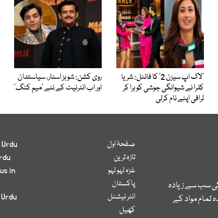
’لاک اپ سیزن 2‘ کا فائنل: شریا
روی کشن: شوبز اسٹار، سیاستدان
کلرا نے شیوانگی جوشی کو ہرا کر
اور اب انٹرنیٹ کے نئے ’میم کنگ‘
ٹرافی اپنے نام کرلی
صفحۂ اول
 Urdu
تازہ ترین
rdu
غزہ لہو لہو
ws in
پاکستان
کی سب سے زیادہ
انٹر نیشنل
 Urdu
 تمام مواد کے
کھیل