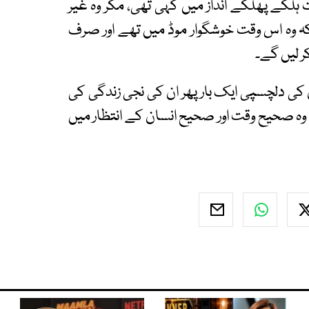
ہلکے پھلکے انداز میں کہی تھی، مگر وہ غیر
 کہ وہ اس وقت خوشگوار موڈ میں تھے اور صرف
ر لیں گے۔
 دلچسپی ایک بار پھر ان کی نجی زندگی کی
 وہ صحیح وقت اور صحیح انسان کے انتظار میں