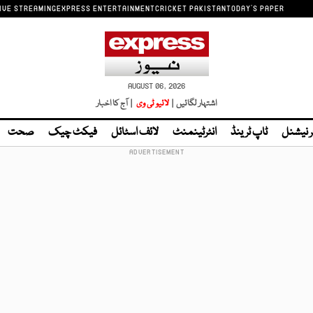
IVE STREAMING
EXPRESS ENTERTAINMENT
CRICKET PAKISTAN
TODAY'S PAPER
AUGUST 06, 2026
اشتہار لگائیں |
لائیو ٹی وی
| آج کا اخبار
ر نیشنل
ٹاپ ٹرینڈ
انٹرٹینمنٹ
لائف اسٹائل
فیکٹ چیک
صحت