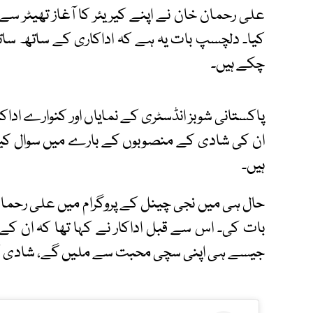
علی رحمان خان نے اپنے کیریئر کا آغاز تھیٹر سے کی
کیا۔ دلچسپ بات یہ ہے کہ اداکاری کے ساتھ ساتھ
چکے ہیں۔
پاکستانی شوبز انڈسٹری کے نمایاں اور کنوارے ادا
ان کی شادی کے منصوبوں کے بارے میں سوال کیا 
ہیں۔
حال ہی میں نجی چینل کے پروگرام میں علی رحمان ن
بات کی۔ اس سے قبل اداکار نے کہا تھا کہ ان ک
جیسے ہی اپنی سچی محبت سے ملیں گے، شادی کے 