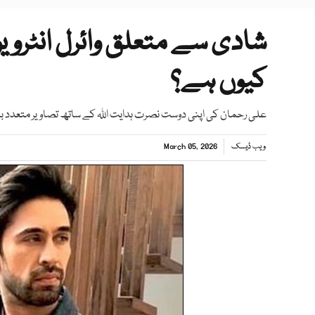
شادی سے متعلق وائرل انٹرویو
کیوں ہے؟
علی رحمان کی اپنی دوست نصرت ہدایت اللہ کے ساتھ تصاویر متعدد بار
ویب ڈیسک
March 05, 2026