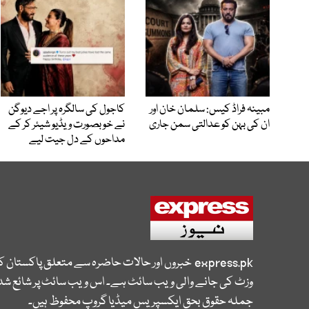
مبینہ فراڈ کیس: سلمان خان اور
کاجول کی سالگرہ پر اجے دیوگن
ان کی بہن کو عدالتی سمن جاری
نے خوبصورت ویڈیو شیئر کر کے
مداحوں کے دل جیت لیے
express.pk
خبروں اور حالات حاضرہ سے متعلق پاکستان 
وزٹ کی جانے والی ویب سائٹ ہے۔ اس ویب سائٹ پر شائع شدہ
جملہ حقوق بحق ایکسپریس میڈیا گروپ محفوظ ہیں۔