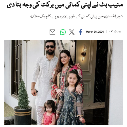
منیب بٹ نے اپنی کمائی میں برکت کی وجہ بتا دی
شوبز انڈسٹری میں پہلی کمائی کے طور پر 2 ہزار روپے کا چیک ملا تھا
ویب ڈیسک
March 06, 2026