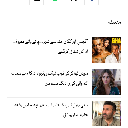
متعلقہ
’گجنی‘ اور ’لگان‘ فلم سے شہرت پانے والے معروف
اداکار انتقال کرگئے
مرونل ٹھاکر کی ڈیپ فیک ویڈیوز، اداکارہ نے سخت
کارروائی کی وارننگ دے دی
سنی دیول نے پاکستان کے ساتھ اپنا خاص رشتہ
بتادیا، بیان وائرل