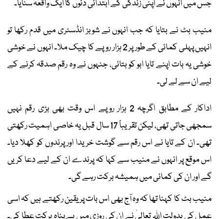
جس میں انہوں نے اپنی زندگی کے ابتدائی دنوں کا ایک واقعہ سنایا۔
منیب بٹ نے بتایا کہ جب انہوں نے شوبز انڈسٹری میں قدم رکھا تو
انہیں پہلی کمائی کے طور پر 2 ہزار روپے کا چیک ملا۔ انہوں نے خوشی
خوشی یہ بات اپنے تایا ابو کو بتائی، جنہوں نے وہ رقم صدقہ کرنے کے
لیے ان سے لے لی۔
اداکار کے مطابق اگرچہ 2 ہزار روپے اس وقت بھی بڑی رقم نہیں
سمجھی جاتی تھی، لیکن تقریباً 17 سال قبل یہ خاصی اہمیت رکھتی
تھی۔ ان کے تایا نے اس رقم سے گوشت خریدا اور پرندوں کو کھلا دیا۔
اس موقع پر انہوں نے منیب سے کہا کہ پرندے ان کے لیے دعا کریں
گے اور ان کی کمائی میں ہمیشہ برکت رہے گی۔
منیب بٹ کا کہنا تھا کہ وہ آج بھی اس بات پر یقین رکھتے ہیں کہ اسی
عمل کی بدولت اللہ تعالیٰ نے ان کی روزی میں بے پناہ برکت عطا کی۔