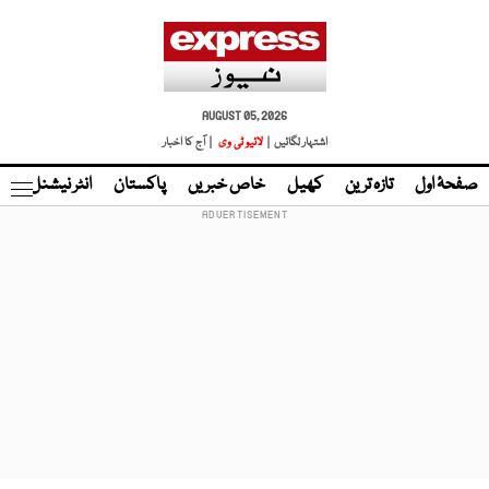
AUGUST 05, 2026
اشتہار لگائیں |
لائیو ٹی وی
| آج کا اخبار
صفحۂ اول
تازہ ترین
کھیل
خاص خبریں
پاکستان
انٹر نیشنل
ٹا