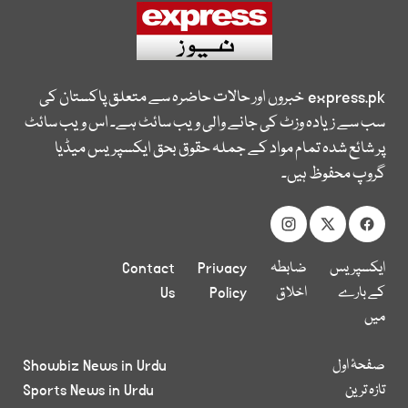
express.pk
خبروں اور حالات حاضرہ سے متعلق پاکستان کی
سب سے زیادہ وزٹ کی جانے والی ویب سائٹ ہے۔ اس ویب سائٹ
پر شائع شدہ تمام مواد کے جملہ حقوق بحق ایکسپریس میڈیا
گروپ محفوظ ہیں۔
ایکسپریس
ضابطہ
Privacy
Contact
کے بارے
اخلاق
Policy
Us
میں
صفحۂ اول
Showbiz News in Urdu
تازہ ترین
Sports News in Urdu