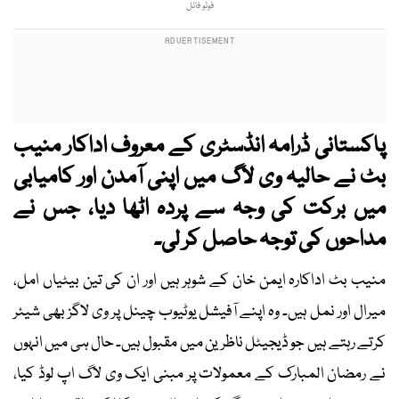
فوٹو فائل
پاکستانی ڈرامہ انڈسٹری کے معروف اداکار منیب
بٹ نے حالیہ وی لاگ میں اپنی آمدن اور کامیابی
میں برکت کی وجہ سے پردہ اٹھا دیا، جس نے
مداحوں کی توجہ حاصل کر لی۔
منیب بٹ اداکارہ ایمن خان کے شوہر ہیں اور ان کی تین بیٹیاں امل،
میرال اور نمل ہیں۔ وہ اپنے آفیشل یوٹیوب چینل پر وی لاگز بھی شیئر
کرتے رہتے ہیں جو ڈیجیٹل ناظرین میں مقبول ہیں۔ حال ہی میں انہوں
نے رمضان المبارک کے معمولات پر مبنی ایک وی لاگ اپ لوڈ کیا،