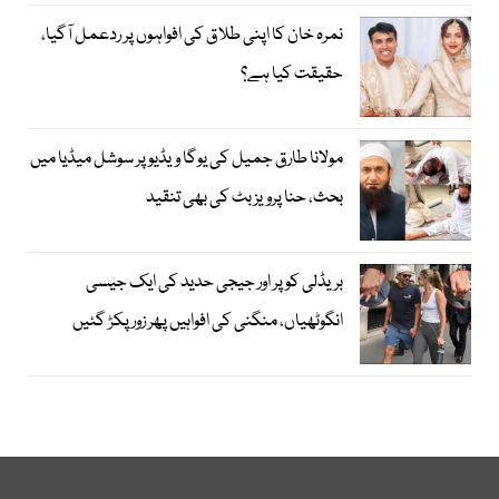
نمرہ خان کا اپنی طلاق کی افواہوں پر ردعمل آگیا،
حقیقت کیا ہے؟
مولانا طارق جمیل کی یوگا ویڈیو پر سوشل میڈیا میں
بحث، حنا پرویز بٹ کی بھی تنقید
بریڈلی کوپر اور جیجی حدید کی ایک جیسی
انگوٹھیاں، منگنی کی افواہیں پھر زور پکڑ گئیں