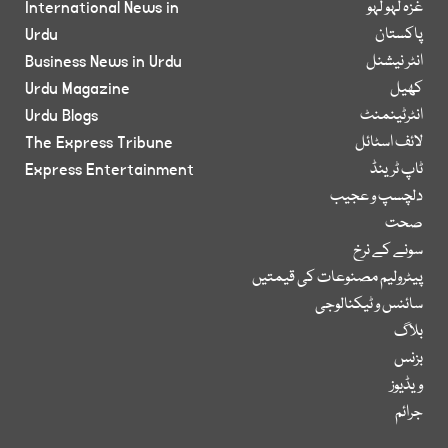
غزہ لہو لہو
International News in
پاکستان
Urdu
انٹر نیشنل
Business News in Urdu
کھیل
Urdu Magazine
انٹرٹینمنٹ
Urdu Blogs
لائف اسٹائل
The Express Tribune
ٹاپ ٹرینڈ
Express Entertainment
دلچسپ و عجیب
صحت
سونے کے نرخ
پیٹرولیم مصنوعات کی قیمتیں
سائنس و ٹیکنالوجی
بلاگ
بزنس
ویڈیوز
جرائم