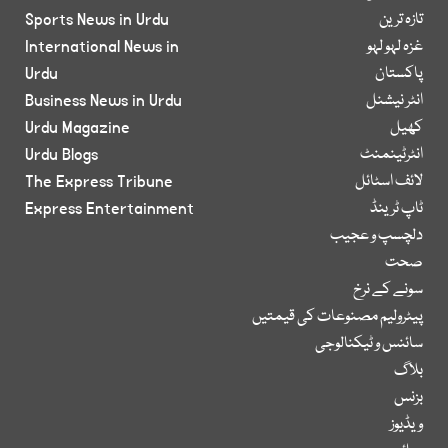
تازہ ترین
Sports News in Urdu
غزہ لہو لہو
International News in
پاکستان
Urdu
انٹر نیشنل
Business News in Urdu
کھیل
Urdu Magazine
انٹرٹینمنٹ
Urdu Blogs
لائف اسٹائل
The Express Tribune
ٹاپ ٹرینڈ
Express Entertainment
دلچسپ و عجیب
صحت
سونے کے نرخ
پیٹرولیم مصنوعات کی قیمتیں
سائنس و ٹیکنالوجی
بلاگ
بزنس
ویڈیوز