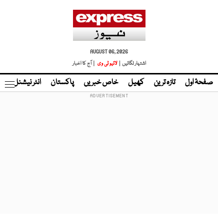
AUGUST 06, 2026
اشتہار لگائیں |
لائیو ٹی وی
| آج کا اخبار
صفحۂ اول
تازہ ترین
کھیل
خاص خبریں
پاکستان
انٹر نیشنل
ٹا