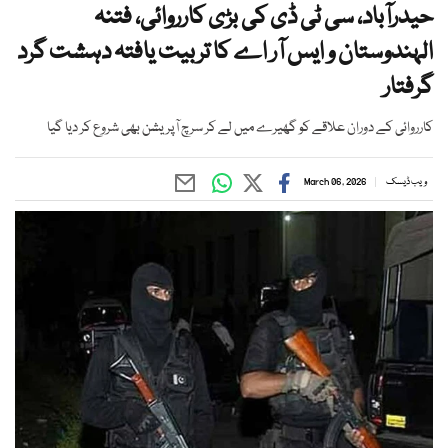
حیدرآباد، سی ٹی ڈی کی بڑی کارروائی، فتنہ
الہندوستان و ایس آر اے کا تربیت یافتہ دہشت گرد
گرفتار
کارروائی کے دوران علاقے کو گھیرے میں لے کر سرچ آپریشن بھی شروع کر دیا گیا
ویب ڈیسک
March 06, 2026