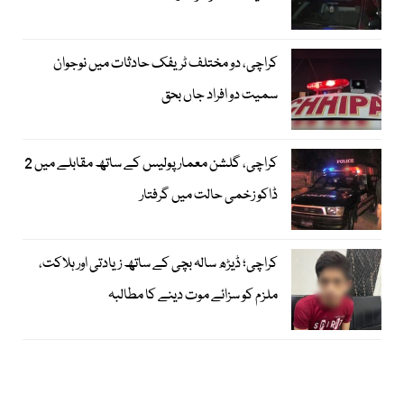
کراچی، دو مختلف ٹریفک حادثات میں نوجوان
سمیت دو افراد جاں بحق
کراچی، گلشن معمار پولیس کے ساتھ مقابلے میں 2
ڈاکو زخمی حالت میں گرفتار
کراچی؛ ڈیڑھ سالہ بچی کے ساتھ زیادتی اور ہلاکت،
ملزم کو سزائے موت دینے کا مطالبہ