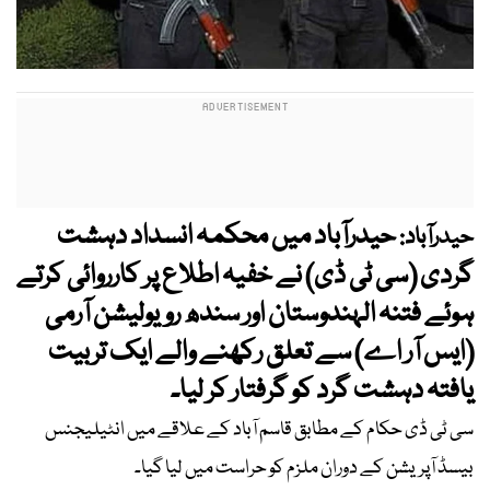
حیدرآباد میں محکمہ انسداد دہشت
حیدرآباد:
گردی (سی ٹی ڈی) نے خفیہ اطلاع پر کارروائی کرتے
ہوئے فتنہ الہندوستان اور سندھ رویولیشن آرمی
(ایس آر اے) سے تعلق رکھنے والے ایک تربیت
یافتہ دہشت گرد کو گرفتار کر لیا۔
سی ٹی ڈی حکام کے مطابق قاسم آباد کے علاقے میں انٹیلیجنس
بیسڈ آپریشن کے دوران ملزم کو حراست میں لیا گیا۔