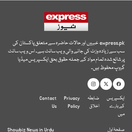
express.pk
خبروں اور حالات حاضرہ سے متعلق پاکستان کی
سب سے زیادہ وزٹ کی جانے والی ویب سائٹ ہے۔ اس ویب سائٹ
پر شائع شدہ تمام مواد کے جملہ حقوق بحق ایکسپریس میڈیا
گروپ محفوظ ہیں۔
ایکسپریس
ضابطہ
Privacy
Contact
کے بارے
اخلاق
Policy
Us
میں
صفحۂ اول
Showbiz News in Urdu