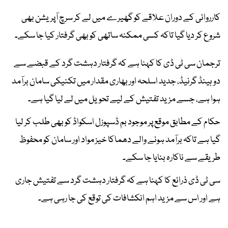
کارروائی کے دوران علاقے کو گھیرے میں لے کر سرچ آپریشن بھی
شروع کر دیا گیا تاکہ کسی ممکنہ ساتھی کو بھی گرفتار کیا جا سکے۔
ترجمان سی ٹی ڈی کا کہنا ہے کہ گرفتار دہشت گرد کے قبضے سے
دو ہینڈ گرنیڈ، جدید اسلحہ اور بھاری مقدار میں تکنیکی سامان برآمد
ہوا ہے، جسے مزید تفتیش کے لیے تحویل میں لے لیا گیا ہے۔
حکام کے مطابق موقع پر موجود بم ڈسپوزل اسکواڈ کو بھی طلب کر لیا
گیا ہے تاکہ برآمد ہونے والے دھماکا خیز مواد اور سامان کو محفوظ
طریقے سے ناکارہ بنایا جا سکے۔
سی ٹی ڈی ذرائع کا کہنا ہے کہ گرفتار دہشت گرد سے تفتیش جاری
ہے اور اس سے مزید اہم انکشافات کی توقع کی جا رہی ہے۔