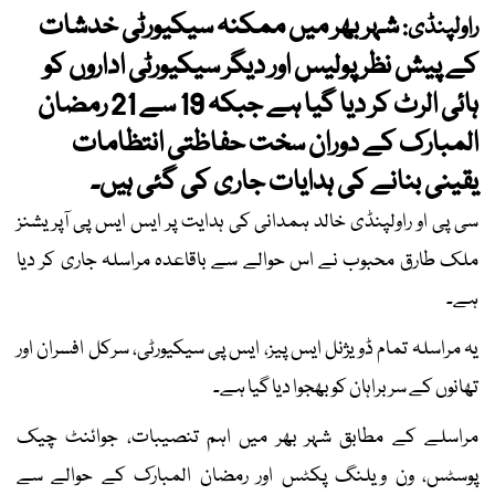
شہر بھر میں ممکنہ سیکیورٹی خدشات
راولپنڈی:
کے پیش نظر پولیس اور دیگر سیکیورٹی اداروں کو
ہائی الرٹ کر دیا گیا ہے جبکہ 19 سے 21 رمضان
المبارک کے دوران سخت حفاظتی انتظامات
یقینی بنانے کی ہدایات جاری کی گئی ہیں۔
سی پی او راولپنڈی خالد ہمدانی کی ہدایت پر ایس ایس پی آپریشنز
ملک طارق محبوب نے اس حوالے سے باقاعدہ مراسلہ جاری کر دیا
ہے۔
یہ مراسلہ تمام ڈویژنل ایس پیز، ایس پی سیکیورٹی، سرکل افسران اور
تھانوں کے سربراہان کو بھجوا دیا گیا ہے۔
مراسلے کے مطابق شہر بھر میں اہم تنصیبات، جوائنٹ چیک
پوسٹس، ون ویلنگ پکٹس اور رمضان المبارک کے حوالے سے