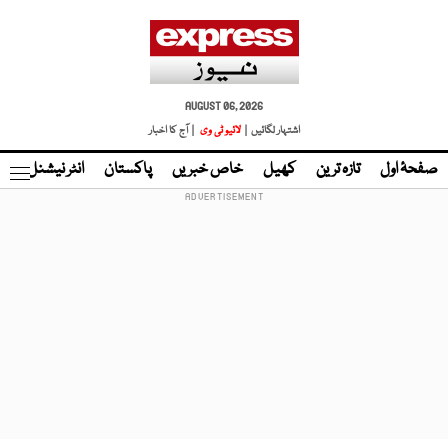
AUGUST 06, 2026
اشتہار لگائیں |
لائیو ٹی وی
| آج کا اخبار
صفحۂ اول
تازہ ترین
کھیل
خاص خبریں
پاکستان
انٹر نیشنل
ٹا