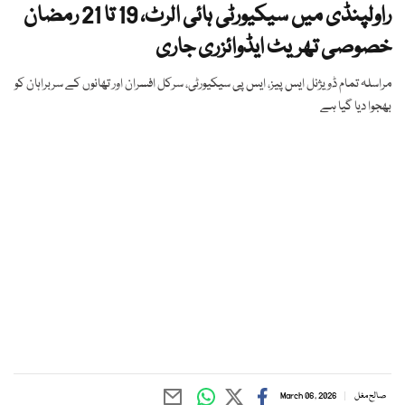
راولپنڈی میں سیکیورٹی ہائی الرٹ، 19 تا 21 رمضان
خصوصی تھریٹ ایڈوائزری جاری
مراسلہ تمام ڈویژنل ایس پیز، ایس پی سیکیورٹی، سرکل افسران اور تھانوں کے سربراہان کو
بھجوا دیا گیا ہے
صالح مغل
March 06, 2026