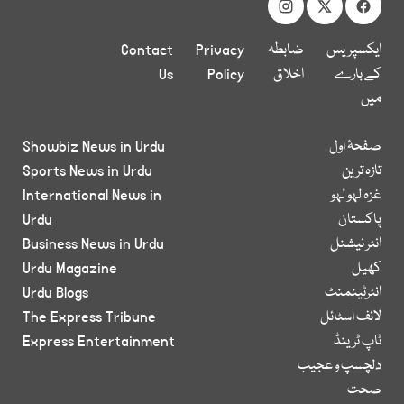
ایکسپریس
ضابطہ
Privacy
Contact
کے بارے
اخلاق
Policy
Us
میں
صفحۂ اول
Showbiz News in Urdu
تازہ ترین
Sports News in Urdu
غزہ لہو لہو
International News in
پاکستان
Urdu
انٹر نیشنل
Business News in Urdu
کھیل
Urdu Magazine
انٹرٹینمنٹ
Urdu Blogs
لائف اسٹائل
The Express Tribune
ٹاپ ٹرینڈ
Express Entertainment
دلچسپ و عجیب
صحت