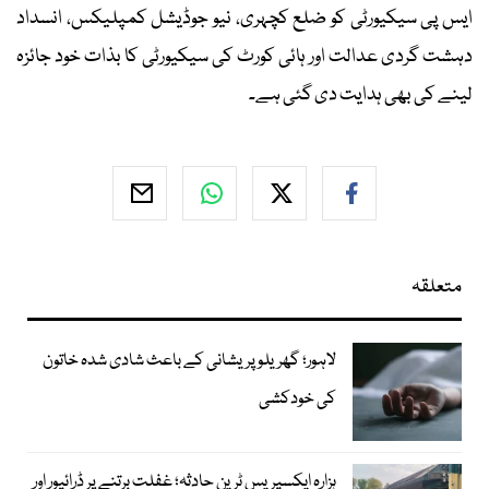
ایس پی سیکیورٹی کو ضلع کچہری، نیو جوڈیشل کمپلیکس، انسداد
دہشت گردی عدالت اور ہائی کورٹ کی سیکیورٹی کا بذات خود جائزہ
لینے کی بھی ہدایت دی گئی ہے۔
متعلقہ
لاہور؛ گھریلو پریشانی کے باعث شادی شدہ خاتون
کی خودکشی
ہزارہ ایکسپریس ٹرین حادثہ؛ غفلت برتنے پر ڈرائیور اور