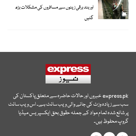
اور بند برقی زینوں سے مسافروں کی مشکلات بڑھ
گئیں
express.pk
خبروں اور حالات حاضرہ سے متعلق پاکستان کی
سب سے زیادہ وزٹ کی جانے والی ویب سائٹ ہے۔ اس ویب سائٹ
پر شائع شدہ تمام مواد کے جملہ حقوق بحق ایکسپریس میڈیا
گروپ محفوظ ہیں۔