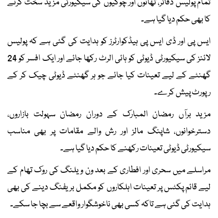
تمام پولیس دفاتر، تھانوں اور چوکیوں کی سیکیورٹی مزید سخت کرنے
کا بھی حکم دیا گیا ہے۔
ایس پی اور ڈی ایس پی ہیڈکوارٹرز کو ہدایت کی گئی ہے کہ پولیس
لائنز کی سیکیورٹی ڈیوٹی کو ہائی الرٹ رکھا جائے اور ایک افسر کو 24
گھنٹے کے لیے تعینات کیا جائے جو ہر گھنٹے ڈیوٹی چیک کر کے
رپورٹ پیش کرے۔
مزید برآں رمضان المبارک کے دوران رمضان سہولت بازاروں،
دسترخوانوں، شاپنگ مالز اور رش والے مقامات پر بھی مناسب
سیکیورٹی ڈیوٹی تعینات رکھنے کا حکم دیا گیا ہے۔
مراسلے میں سحری اور افطاری کے بعد ون ویلنگ کی روک تھام کے
لیے قائم پکٹس پر تعینات اہلکاروں کو مکمل بریفنگ دینے کی بھی
ہدایت کی گئی ہے تاکہ کسی بھی ناخوشگوار واقعے سے بچا جا سکے۔