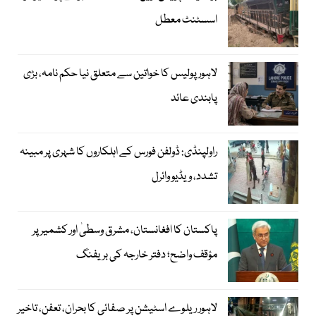
اسسٹنٹ معطل
لاہور پولیس کا خواتین سے متعلق نیا حکم نامہ، بڑی
پابندی عائد
راولپنڈی: ڈولفن فورس کے اہلکاروں کا شہری پر مبینہ
تشدد، ویڈیو وائرل
پاکستان کا افغانستان، مشرق وسطیٰ اور کشمیر پر
مؤقف واضح؛ دفتر خارجہ کی بریفنگ
لاہور ریلوے اسٹیشن پر صفائی کا بحران، تعفن، تاخیر