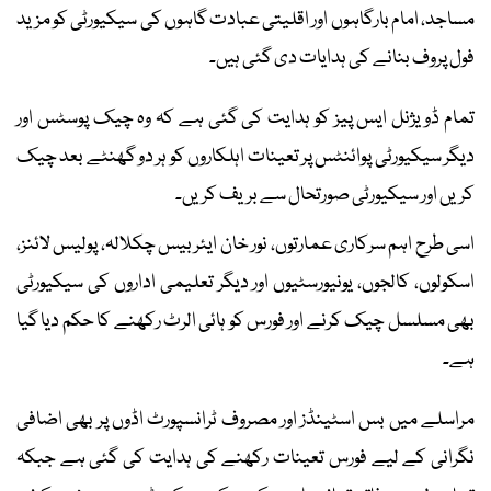
مساجد، امام بارگاہوں اور اقلیتی عبادت گاہوں کی سیکیورٹی کو مزید
فول پروف بنانے کی ہدایات دی گئی ہیں۔
تمام ڈویژنل ایس پیز کو ہدایت کی گئی ہے کہ وہ چیک پوسٹس اور
دیگر سیکیورٹی پوائنٹس پر تعینات اہلکاروں کو ہر دو گھنٹے بعد چیک
کریں اور سیکیورٹی صورتحال سے بریف کریں۔
اسی طرح اہم سرکاری عمارتوں، نور خان ایئر بیس چکلالہ، پولیس لائنز،
اسکولوں، کالجوں، یونیورسٹیوں اور دیگر تعلیمی اداروں کی سیکیورٹی
بھی مسلسل چیک کرنے اور فورس کو ہائی الرٹ رکھنے کا حکم دیا گیا
ہے۔
مراسلے میں بس اسٹینڈز اور مصروف ٹرانسپورٹ اڈوں پر بھی اضافی
نگرانی کے لیے فورس تعینات رکھنے کی ہدایت کی گئی ہے جبکہ