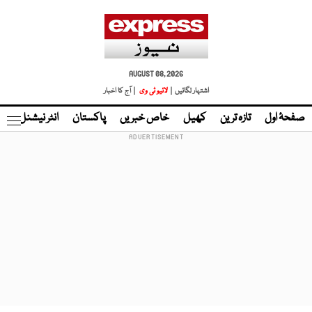
AUGUST 08, 2026
اشتہار لگائیں |
لائیو ٹی وی
| آج کا اخبار
صفحۂ اول
تازہ ترین
کھیل
خاص خبریں
پاکستان
انٹر نیشنل
ٹا