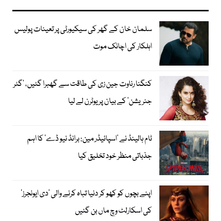
سلمان خان کے گھر کی سیکیورٹی پر تعینات پولیس
اہلکار کی اچانک موت
کنگنا رناوت جین زی کی طاقت سے گھبرا گئیں، ’گٹر
جنریشن‘ کے بیان پر یوٹرن لے لیا
ٹام ہالینڈ نے ’اسپائیڈر مین: برانڈ نیو ڈے‘ کا اہم
جذباتی منظر خود تخلیق کیا
اپنے بچوں کو کھو کر دنیا تباہ کرنے والی ’دی ایونجرز‘
کی اسکارلٹ وچ ماں بن گئیں