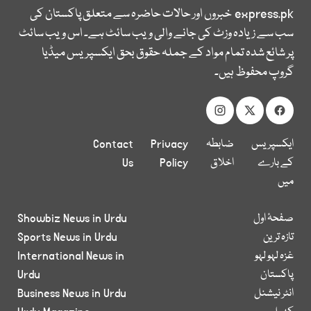
express.pk
خبروں اور حالات حاضرہ سے متعلق پاکستان کی
سب سے زیادہ وزٹ کی جانے والی ویب سائٹ ہے۔ اس ویب سائٹ
پر شائع شدہ تمام مواد کے جملہ حقوق بحق ایکسپریس میڈیا
گروپ محفوظ ہیں۔
ایکسپریس
ضابطہ
Privacy
Contact
کے بارے
اخلاق
Policy
Us
میں
صفحۂ اول
Showbiz News in Urdu
تازہ ترین
Sports News in Urdu
غزہ لہو لہو
International News in
پاکستان
Urdu
انٹر نیشنل
Business News in Urdu