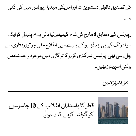
کی تصدیق قانونی دستاویزات اور امریکی میڈیا رپورٹس میں کی گئی
ہے۔
رپورٹس کے مطابق 4 مارچ کی شام کیلیفورنیا ہائی وے پٹرول کو ایک
سیاہ رنگ کی بی ایم ڈبلیو کے بارے میں اطلاع ملی جو تیز رفتاری سے
چل رہی تھی، پولیس نے گاڑی کو روکا تو گاڑی میں موجود واحد شخص
برٹنی اسپیئرز تھیں۔
مزید پڑھیں
قطر کا پاسداران انقلاب کے 10 جاسوسوں
کو گرفتار کرنے کا دعویٰ