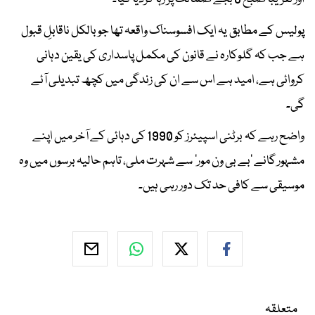
پولیس کے مطابق یہ ایک افسوسناک واقعہ تھا جو بالکل ناقابلِ قبول
ہے جب کہ گلوکارہ نے قانون کی مکمل پاسداری کی یقین دہانی
کروائی ہے، امید ہے اس سے ان کی زندگی میں کچھ تبدیلی آئے
گی۔
واضح رہے کہ برٹنی اسپیئرز کو 1990 کی دہائی کے آخر میں اپنے
مشہور گانے ’بے بی ون مور‘ سے شہرت ملی، تاہم حالیہ برسوں میں وہ
موسیقی سے کافی حد تک دور رہی ہیں۔
متعلقہ