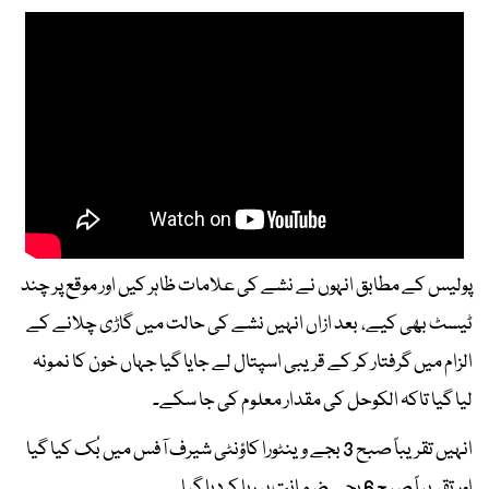
پولیس کے مطابق انہوں نے نشے کی علامات ظاہر کیں اور موقع پر چند
ٹیسٹ بھی کیے، بعد ازاں انہیں نشے کی حالت میں گاڑی چلانے کے
الزام میں گرفتار کر کے قریبی اسپتال لے جایا گیا جہاں خون کا نمونہ
لیا گیا تاکہ الکوحل کی مقدار معلوم کی جا سکے۔
انہیں تقریباً صبح 3 بجے وینٹورا کاؤنٹی شیرف آفس میں بُک کیا گیا
اور تقریباً صبح 6 بجے ضمانت پر رہا کردیا گیا۔