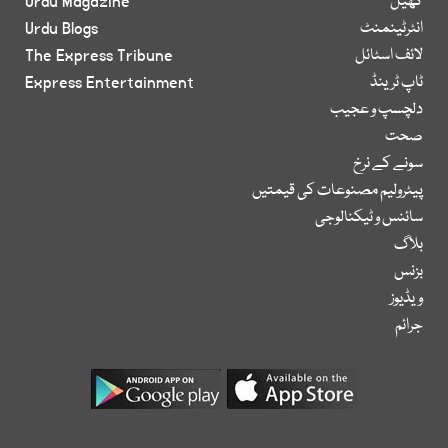
کھیل
Urdu Magazine
انٹرٹینمنٹ
Urdu Blogs
لائف اسٹائل
The Express Tribune
ٹاپ ٹرینڈ
Express Entertainment
دلچسپ و عجیب
صحت
سونے کے نرخ
پیٹرولیم مصنوعات کی قیمتیں
سائنس و ٹیکنالوجی
بلاگ
بزنس
ویڈیوز
جرائم