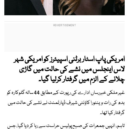
امریکی پاپ اسٹار برٹنی اسپیئرز کو امریکی شہر
لاس اینجلس میں نشے کی حالت میں گاڑی
چلانے کے الزم میں گرفتار کرلیا گیا۔
​​​​​​​غیر ملکی خبررساں ادارے کی رپورٹ کے مطابق 44 سالہ گلوکارہ کو
بدھ کی رات وینٹورا کاؤنٹی شیرف ڈپارٹمنٹ نے نشے کی حالت میں
گرفتار کیا تھا۔
تاہم، انہیں جمعرات کی صبح پولیس حراست سے رہا کر دیا گیا، جس