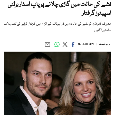
نشے کی حالت میں گاڑی چلانے پر پاپ اسٹار برٹنی
اسپیئرز گرفتار
معروف گلوکارہ کو نشے کی حالت میں ڈرائیونگ کے الزام میں گرفتار کرنے کی تفصیلات
سامنے آگئیں
ویب ڈیسک
March 06, 2026