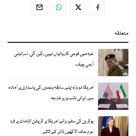
متعلقہ
غزہ میں فوجی کارروائیاں نہیں رکیں گی، اسرائیلی
آرمی چیف
امریکا دوبارہ اپنے سابقہ وعدوں کی پاسداری پر آمادہ
ہے، ایرانی نائب وزیر خارجہ
یوکرین کی سفیر برائے امریکا پر کرپشن الزامات پر فرد
جرم عائد؛ لاکھوں ڈالرز کے اثاثے