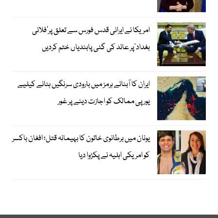
امریکا نے ایرانی قدس فورس سے تعلق پر’فلائی
بغداد‘پر عائد کی گئی پابندیاں ختم کردیں
ایران کا آبنائے ہرمز میں بارودی سرنگیں ہٹانے کیلیے
یورپی ممالک کو اجازت دینے پر غور
یونان میں برطانوی خاتون کا بہیمانہ قتل؛ افغان باکسر
کو امریکی اہلیہ نے پکڑوا دیا