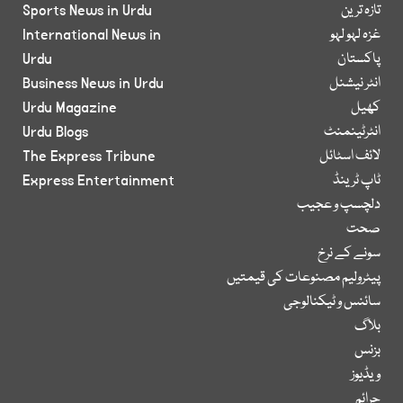
تازہ ترین
Sports News in Urdu
غزہ لہو لہو
International News in
پاکستان
Urdu
انٹر نیشنل
Business News in Urdu
کھیل
Urdu Magazine
انٹرٹینمنٹ
Urdu Blogs
لائف اسٹائل
The Express Tribune
ٹاپ ٹرینڈ
Express Entertainment
دلچسپ و عجیب
صحت
سونے کے نرخ
پیٹرولیم مصنوعات کی قیمتیں
سائنس و ٹیکنالوجی
بلاگ
بزنس
ویڈیوز
جرائم