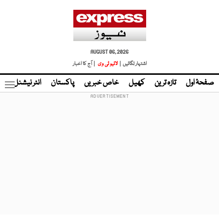
AUGUST 06, 2026
اشتہار لگائیں |
لائیو ٹی وی
| آج کا اخبار
صفحۂ اول
تازہ ترین
کھیل
خاص خبریں
پاکستان
انٹر نیشنل
ٹا