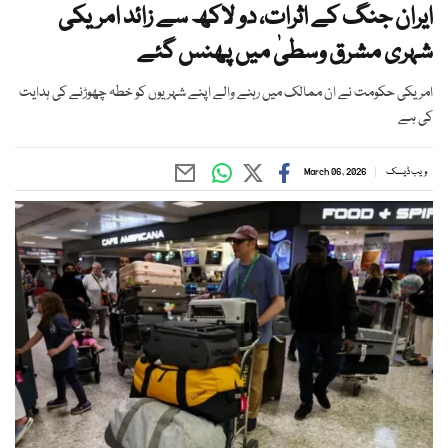
ایران جنگ کے اثرات، دو لاکھ سے زائد امریکی
شہری مشرق وسطیٰ میں پھنس گئے
امریکی حکومت نے ان ممالک میں رہنے والے اپنے شہریوں کو خطہ چھوڑنے کی ہدایت
کی ہے
ویب ڈیسک
March 06, 2026