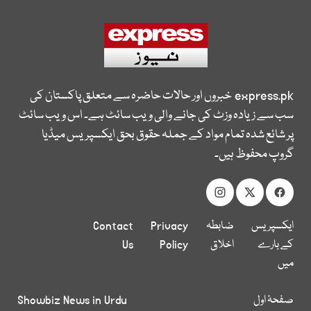
express.pk
خبروں اور حالات حاضرہ سے متعلق پاکستان کی
سب سے زیادہ وزٹ کی جانے والی ویب سائٹ ہے۔ اس ویب سائٹ
پر شائع شدہ تمام مواد کے جملہ حقوق بحق ایکسپریس میڈیا
گروپ محفوظ ہیں۔
ایکسپریس
ضابطہ
Privacy
Contact
کے بارے
اخلاق
Policy
Us
میں
صفحۂ اول
Showbiz News in Urdu