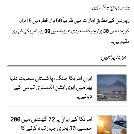
واپس پہنچ چکے ہیں۔
رپورٹس کے مطابق امارات میں تقریباً 50 ہزار، قطر میں 15 ہزار،
کویت میں 30 ہزار جبکہ سعودی عربیہ میں 80 ہزار امریکی شہری
مقیم ہیں۔
مزید پڑھیں
ایران امریکا جنگ، پاکستان سمیت دنیا
بھر میں ایوی ایشن انڈسٹری تباہی کے
دہانے پر
امریکا کے ایران پر 72 گھنٹوں میں 200
حملے، 30 بحری جہاز تباہ کرنے کا