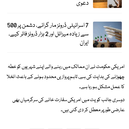
دعویٰ
7 اسرائیلی ڈرونز مار گرائے، دشمن پر 500
سے زیادہ میزائل اور 2 ہزار ڈرونز فائر کیے،
ایران
امریکی حکومت نے ان ممالک میں رہنے والے اپنے شہریوں کو خطہ
چھوڑنے کی ہدایت کی ہے، تاہم پروازیں محدود ہونے کے باعث انخلا
کا عمل مشکل ہو رہا ہے۔
دوسری جانب کویت میں امریکی سفارت خانے کی سرگرمیاں بھی
عارضی طور پر معطل کر دی گئی ہیں۔