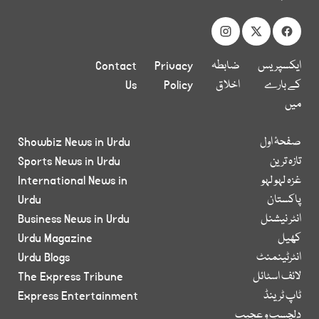
ایکسپریس
ضابطہ
Privacy
Contact
کے بارے
اخلاق
Policy
Us
میں
صفحۂ اول
Showbiz News in Urdu
تازہ ترین
Sports News in Urdu
غزہ لہو لہو
International News in
پاکستان
Urdu
انٹر نیشنل
Business News in Urdu
کھیل
Urdu Magazine
انٹرٹینمنٹ
Urdu Blogs
لائف اسٹائل
The Express Tribune
ٹاپ ٹرینڈ
Express Entertainment
دلچسپ و عجیب