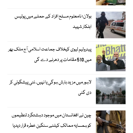
بولان؛ نامعلوم مسلح افراد کے حملے میں پولیس
اہلکار شہید
پیٹرولیم لیوی کیخلاف جماعت اسلامی آج ملک بھر
میں 510 مقامات پر دھرنے دے گی
لاہور میں مزید بارش ہوگی یا نہیں، نئی پیشگوئی کر
دی گئی
چین نے افغانستان میں موجود دہشتگرد تنظیموں
کو ہمسایہ ممالک کیلئے سنگین خطرہ قرار دیدیا