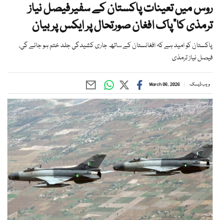
روس میں تعینات پاکستان کے سفیرفیصل نیاز
ترمذی کا”پاک افغان صورتحال پر ایکس پر بیان
پاکستان کو امید ہے کہ افغانستان کے ساتھ جاری کشیدگی جلد ختم ہو جائے گی،
فیصل نیاز ترمذی
ویب ڈیسک
March 06, 2026