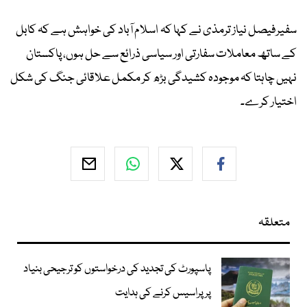
سفیرفیصل نیاز ترمذی نے کہا کہ اسلام آباد کی خواہش ہے کہ کابل
کے ساتھ معاملات سفارتی اور سیاسی ذرائع سے حل ہوں، پاکستان
نہیں چاہتا کہ موجودہ کشیدگی بڑھ کر مکمل علاقائی جنگ کی شکل
اختیار کرے۔
متعلقہ
پاسپورٹ کی تجدید کی درخواستوں کو ترجیحی بنیاد
پر پراسیس کرنے کی ہدایت