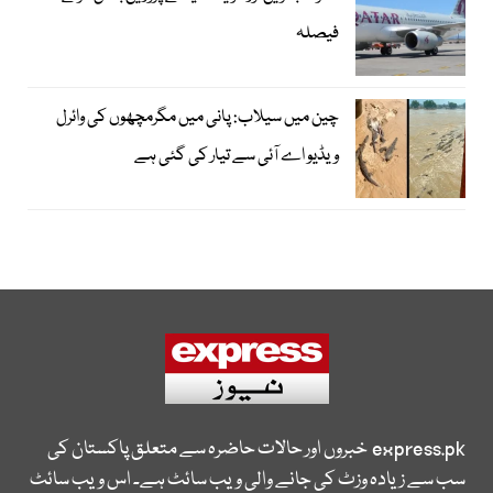
فیصلہ
چین میں سیلاب: پانی میں مگرمچھوں کی وائرل
ویڈیو اے آئی سے تیار کی گئی ہے
express.pk
خبروں اور حالات حاضرہ سے متعلق پاکستان کی
سب سے زیادہ وزٹ کی جانے والی ویب سائٹ ہے۔ اس ویب سائٹ