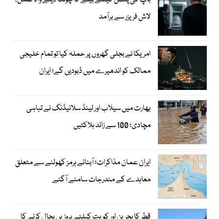
باپ کی پنشن کیلئے بیٹے کا چونکا دینے والا عمل،
لاش فریزر سے برآمد
امریکا نے بجلی گھروں پر حملہ کیا تو تمام خلیجی
ممالک کو اندھیرے میں ڈبودیں گے؛ ایران
بھارت میں سیلاب اور لینڈ سلائیڈنگ نے تباہی
مچادی؛ 100 سے زائد ہلاکتیں
ایران عمان مذاکرات؛ آبنائے ہرمز کھولنے سے متعلق
معاہدے کے مندرجات سامنے آگئے
قطر کا بحرین اور کویت کیلئے پروزیں بحال کرنے کا