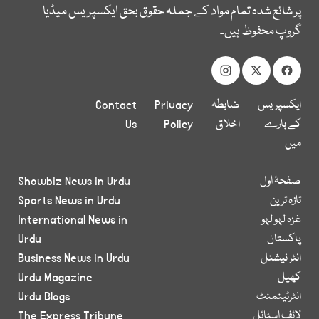
پر شائع شدہ تمام مواد کے جملہ حقوق بحق ایکسپریس میڈیا
گروپ محفوظ ہیں۔
ایکسپریس
ضابطہ
Privacy
Contact
کے بارے
اخلاق
Policy
Us
میں
صفحۂ اول
Showbiz News in Urdu
تازہ ترین
Sports News in Urdu
غزہ لہو لہو
International News in
پاکستان
Urdu
انٹر نیشنل
Business News in Urdu
کھیل
Urdu Magazine
انٹرٹینمنٹ
Urdu Blogs
لائف اسٹائل
The Express Tribune