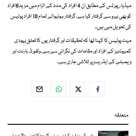
میڈیا رپورٹس کے مطابق ان 4 افراد کی مدد کے الزام میں مزید6افراد
کو بھی ہیرو سے گرفتار کیا ہے، گرفتار ہونیوالے تمام 10 افراد پولیس
کی تحویل میں ہیں۔
میٹ پولیس کا کہنا تھا کہ تحقیقات اور گرفتاریوں کا تعلق یہودی
کمیونٹیز کے افراد اور مقامات کی نگرانی سے ہے، وٹفورڈ، بارنٹ اور
ویمبلے کے ایڈریسز پر تلاشی جاری ہے۔
متعلقہ