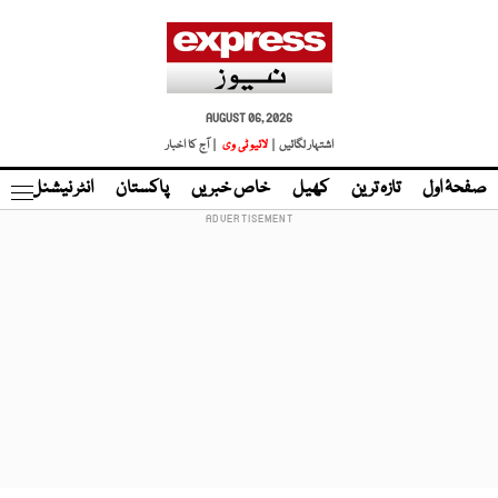
AUGUST 06, 2026
اشتہار لگائیں |
لائیو ٹی وی
| آج کا اخبار
صفحۂ اول
تازہ ترین
کھیل
خاص خبریں
پاکستان
انٹر نیشنل
ٹا