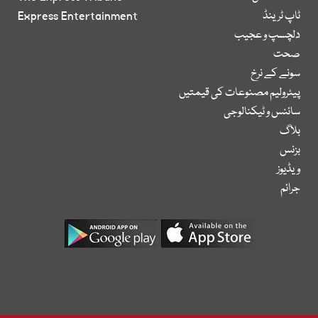
ٹاپ ٹرینڈ
Express Entertainment
دلچسپ و عجیب
صحت
سونے کے نرخ
پیٹرولیم مصنوعات کی قیمتیں
سائنس و ٹیکنالوجی
بلاگ
بزنس
ویڈیوز
جرائم