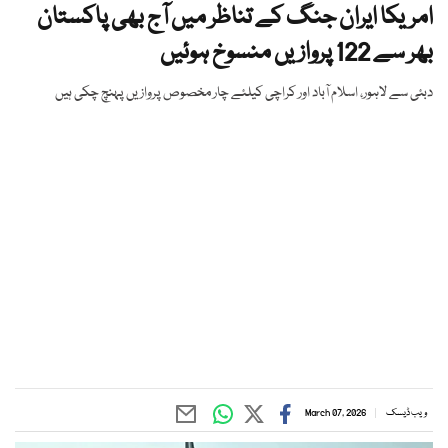
امریکا ایران جنگ کے تناظر میں آج بھی پاکستان
بھر سے 122 پروازیں منسوخ ہوئیں
دبئی سے لاہور، اسلام آباد اور کراچی کیلئے چار مخصوص پروازیں پہنچ چکی ہیں
ویب ڈیسک
March 07, 2026