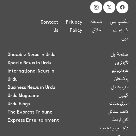
ایکسپریس
ضابطہ
Privacy
Contact
کے بارے
اخلاق
Policy
Us
میں
صفحۂ اول
Showbiz News in Urdu
تازہ ترین
Sports News in Urdu
غزہ لہو لہو
International News in
پاکستان
Urdu
انٹر نیشنل
Business News in Urdu
کھیل
Urdu Magazine
انٹرٹینمنٹ
Urdu Blogs
لائف اسٹائل
The Express Tribune
ٹاپ ٹرینڈ
Express Entertainment
دلچسپ و عجیب