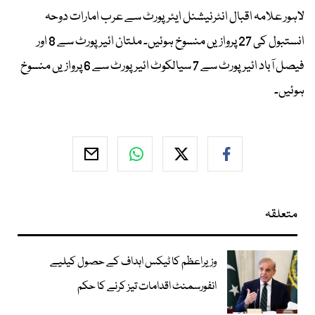
لاہور علامہ اقبال انٹرنیشنل ایئرپورٹ سے عرب امارات دوحہ
انستبول کی 27 پروازیں منسوخ ہوئیں۔ ملتان ائیرپورٹ سے 8 اور
فیصل آباد ائیرپورٹ سے 7 سیالکوٹ ائیرپورٹ سے 6 پروازیں منسوخ
ہوئیں۔
متعلقہ
وزیراعظم کا ٹیکس اہداف کے حصول کیلیے
انفورسمنٹ اقدامات تیز کرنے کا حکم