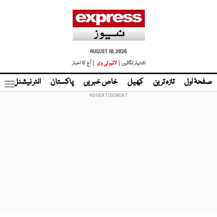
AUGUST 10, 2026
اشتہار لگائیں |
لائیو ٹی وی
| آج کا اخبار
صفحۂ اول
تازہ ترین
کھیل
خاص خبریں
پاکستان
انٹر نیشنل
ٹا