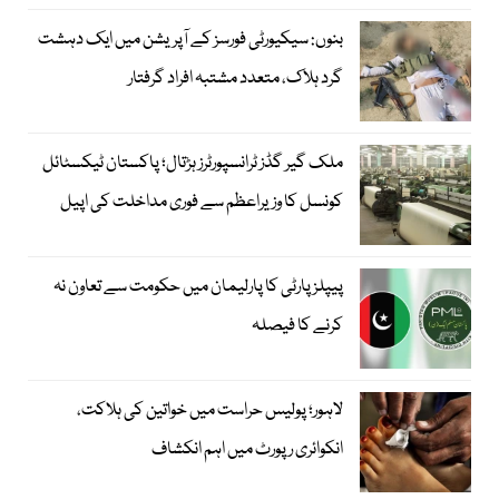
بنوں: سیکیورٹی فورسز کے آپریشن میں ایک دہشت
گرد ہلاک، متعدد مشتبہ افراد گرفتار
ملک گیر گڈز ٹرانسپورٹرز ہڑتال؛ پاکستان ٹیکسٹائل
کونسل کا وزیراعظم سے فوری مداخلت کی اپیل
پیپلزپارٹی کا پارلیمان میں حکومت سے تعاون نہ
کرنے کا فیصلہ
لاہور؛ پولیس حراست میں خواتین کی ہلاکت،
انکوائری رپورٹ میں اہم انکشاف