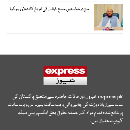
حج درخواستیں جمع کرانے کی تاریخ کا اعلان ہوگیا
express.pk
خبروں اور حالات حاضرہ سے متعلق پاکستان کی
سب سے زیادہ وزٹ کی جانے والی ویب سائٹ ہے۔ اس ویب سائٹ
پر شائع شدہ تمام مواد کے جملہ حقوق بحق ایکسپریس میڈیا
گروپ محفوظ ہیں۔