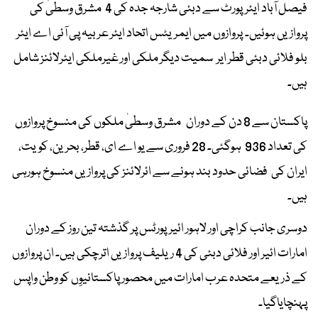
فیصل آباد ایئرپورٹ سے دبئی شارجہ جدہ کی 4 مشرق وسطیٰ کی
پروازیں ہوئیں۔ پروازوں میں ایمریٹس اتحاد ایئر عربیہ پی آئی اے ایئر
بلو فلائی دبئی قطر ایر سمیت دیگر ملکی اور غیرملکی ایئرلائنز شامل
ہیں۔
پاکستان سے 8 دن کے دوران مشرق وسطیٰ ملکوں کی منسوخ پروازوں
کی تعداد 936 ہوگئی۔ 28 فروری سے یو اے ای، قطر، بحرین، کویت،
ایران کی فضائی حدود بند ہونے سے ائرلائنز کی پروازیں منسوخ ہورہی
ہیں۔
دوسری جانب کراچی اور لاہور ائیرپورٹس پر گذشتہ تین روز کے دوران
امارات ائیر اور فلائی دبئی کی 4 ریلیف پروازیں اترچکی ہیں۔ ان پروازوں
کے ذریعے متحدہ عرب امارات میں محصور پاکستانیوِں کو وطن واپس
پہنچایاگیا۔