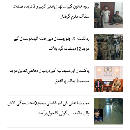
بیوہ خاتون کے ساتھ زیادتی کرنے والا درندہ صفت
سفاک ملزم گرفتار
ردالفتنہ-3 : بلوچستان میں فتنہ الہندوستان کے
مزید 12 دہشت گرد ہلاک
پاکستان اور صومالیہ کے درمیان دفاعی تعاون مزید
مضبوط بنانے پر اتفاق
میر رضا علی کی قبر کشائی صبح 9 بجے ہوگی، لاش
والے مقام سے گولی کا خول برآمد