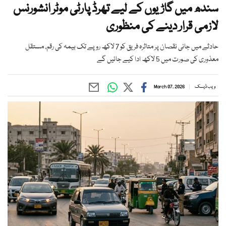
سندھ میں گاڑیوں کے لیے تھرڈ پارٹی موٹر انشورنس
لازمی قرار دینے کی منظوری
حادثے میں جانی نقصان پر متاثرہ فریق کو 7 لاکھ روپے تک بیمہ کی رقم، مستقل
معذوری کی صورت میں 5 لاکھ ادا کیے جائیں گے
ویب ڈیسک
March 07, 2026