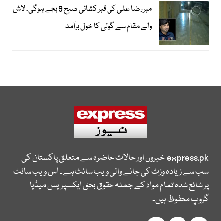
میر رضا علی کی قبر کشائی صبح 9 بجے ہوگی، لاش
والے مقام سے گولی کا خول برآمد
express.pk
خبروں اور حالات حاضرہ سے متعلق پاکستان کی
سب سے زیادہ وزٹ کی جانے والی ویب سائٹ ہے۔ اس ویب سائٹ
پر شائع شدہ تمام مواد کے جملہ حقوق بحق ایکسپریس میڈیا
گروپ محفوظ ہیں۔