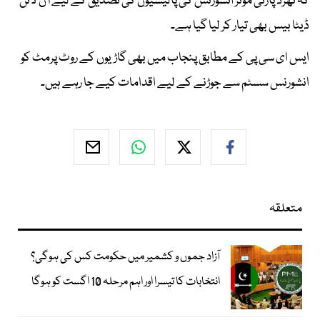
کہ تھرڈ پارٹی موٹر انشورنس کی پالیسیوں کی تصدیق کے لیے آن لائن
ڈیٹا بیس بھی تیار کر لیا گیا ہے۔
ایس ای سی پی کے مطابق پنجاب میں بھی گاڑیوں کے روٹ پرمٹ کو
انشورنس سسٹم سے جوڑنے کے لیے اقدامات کیے جا رہے ہیں۔
متعلقہ
آزاد جموں و کشمیر میں حکومت کس کی ہوگی؟
انتخابات کا تیسرا اور اہم مرحلہ 10 اگست کو ہوگا