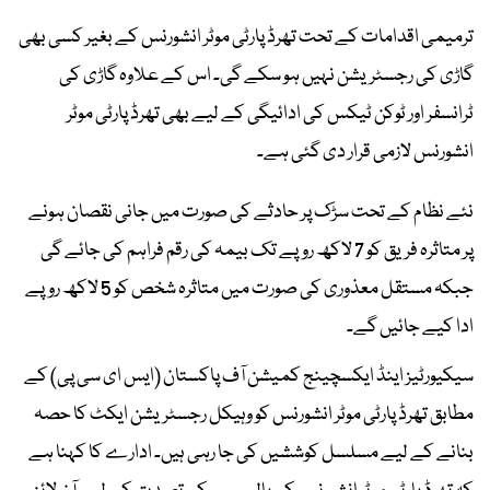
ترمیمی اقدامات کے تحت تھرڈ پارٹی موٹر انشورنس کے بغیر کسی بھی
گاڑی کی رجسٹریشن نہیں ہو سکے گی۔ اس کے علاوہ گاڑی کی
ٹرانسفر اور ٹوکن ٹیکس کی ادائیگی کے لیے بھی تھرڈ پارٹی موٹر
انشورنس لازمی قرار دی گئی ہے۔
نئے نظام کے تحت سڑک پر حادثے کی صورت میں جانی نقصان ہونے
پر متاثرہ فریق کو 7 لاکھ روپے تک بیمہ کی رقم فراہم کی جائے گی
جبکہ مستقل معذوری کی صورت میں متاثرہ شخص کو 5 لاکھ روپے
ادا کیے جائیں گے۔
سیکیورٹیز اینڈ ایکسچینج کمیشن آف پاکستان (ایس ای سی پی) کے
مطابق تھرڈ پارٹی موٹر انشورنس کو وہیکل رجسٹریشن ایکٹ کا حصہ
بنانے کے لیے مسلسل کوششیں کی جا رہی ہیں۔ ادارے کا کہنا ہے