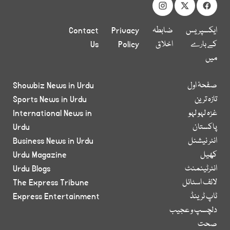
ایکسپریس
ضابطہ
Privacy
Contact
کے بارے
اخلاق
Policy
Us
میں
صفحۂ اول
Showbiz News in Urdu
تازہ ترین
Sports News in Urdu
غزہ لہو لہو
International News in
پاکستان
Urdu
انٹر نیشنل
Business News in Urdu
کھیل
Urdu Magazine
انٹرٹینمنٹ
Urdu Blogs
لائف اسٹائل
The Express Tribune
ٹاپ ٹرینڈ
Express Entertainment
دلچسپ و عجیب
صحت