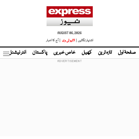
AUGUST 06, 2026
اشتہار لگائیں |
لائیو ٹی وی
| آج کا اخبار
صفحۂ اول
تازہ ترین
کھیل
خاص خبریں
پاکستان
انٹر نیشنل
ٹا