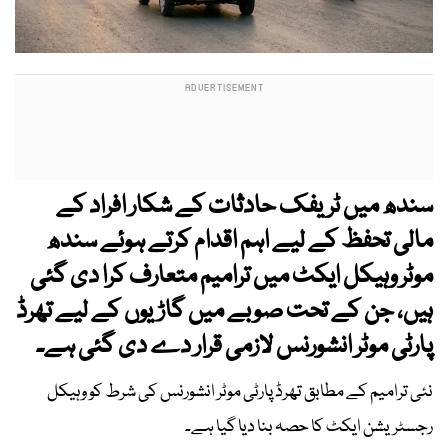
سندھ میں ٹریفک حادثات کے شکار افراد کے
مالی تحفظ کے لیے اہم اقدام کرتے ہوئے سندھ
موٹر وہیکل ایکٹ میں ترامیم متعارف کرا دی گئی
ہیں، جن کے تحت صوبے میں گاڑیوں کے لیے تھرڈ
پارٹی موٹر انشورنس لازمی قرار دے دی گئی ہے۔
نئی ترامیم کے مطابق تھرڈ پارٹی موٹر انشورنس کی شرط کو وہیکل
رجسٹریشن ایکٹ کا حصہ بنا دیا گیا ہے۔