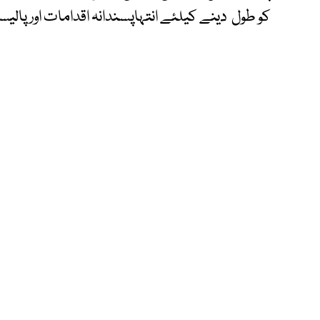
کو طول دینے کیلئے انتہاپسندانہ اقدامات اور پالیس