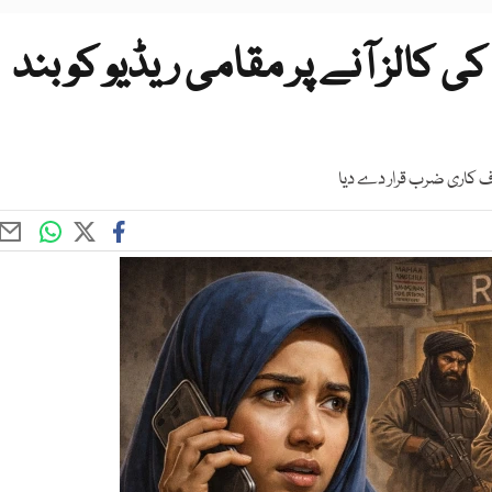
ی کالز آنے پر مقامی ریڈیو کو بند
ف کاری ضرب قرار دے دیا