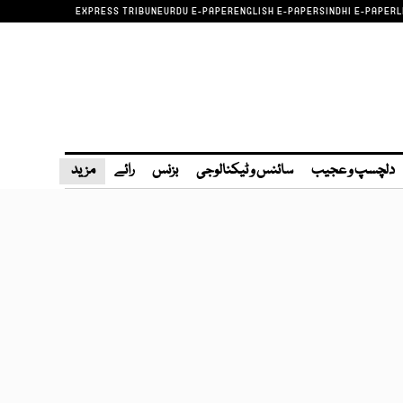
EXPRESS TRIBUNE
URDU E-PAPER
ENGLISH E-PAPER
SINDHI E-PAPER
L
دلچسپ و عجیب
سائنس و ٹیکنالوجی
بزنس
رائے
مزید