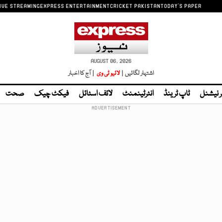
IVE STREAMING
EXPRESS ENTERTAINMENT
CRICKET PAKISTAN
TODAY'S PAPER
AUGUST 06, 2026
اشتہار لگائیں |
لائیو ٹی وی
| آج کا اخبار
ر نیشنل
ٹاپ ٹرینڈ
انٹرٹینمنٹ
لائف اسٹائل
فیکٹ چیک
صحت