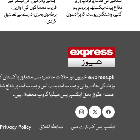
اسلحے کی قلت پر ٹرمپ وزیر
آبنائے ہرمز میں آئل ٹینکر کے
دفاع پیٹ ہیگستھ پر برہم ہو
قریب دھماکوں کی آوازیں،
گئے، واشنگٹن پوسٹ کا بڑا دعویٰ
برطانوی بحری ادارے نے تصدیق
کر دی
express.pk
خبروں اور حالات حاضرہ سے متعلق پاکستان 
وزٹ کی جانے والی ویب سائٹ ہے۔ اس ویب سائٹ پر شائع شدہ
جملہ حقوق بحق ایکسپریس میڈیا گروپ محفوظ ہیں۔
ایکسپریس کے بارے میں
ضابطہ اخلاق
Privacy Policy