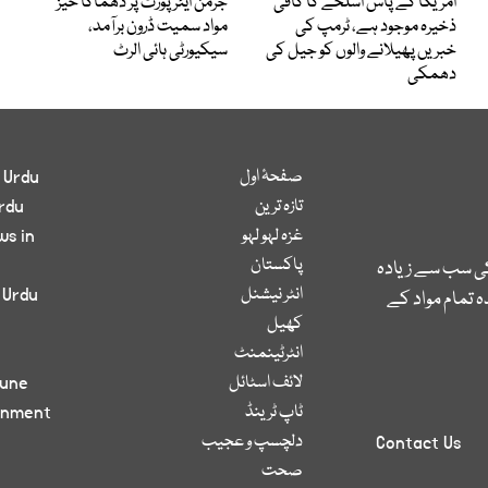
امریکا کے پاس اسلحے کا کافی
جرمن ایئرپورٹ پر دھماکا خیز
ذخیرہ موجود ہے، ٹرمپ کی
مواد سمیت ڈرون برآمد،
خبریں پھیلانے والوں کو جیل کی
سیکیورٹی ہائی الرٹ
دھمکی
صفحۂ اول
 Urdu
تازہ ترین
rdu
غزہ لہو لہو
ws in
پاکستان
کی سب سے زیادہ
انٹر نیشنل
 Urdu
 تمام مواد کے
کھیل
انٹرٹینمنٹ
لائف اسٹائل
bune
ٹاپ ٹرینڈ
inment
دلچسپ و عجیب
Contact Us
صحت