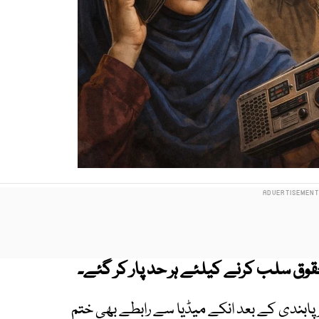
حقوق سلب کرنے کیلئے ہر حد پار کر گئے۔
پر پابندی کے بعد انکے میڈیا سے رابطے بھی ختم