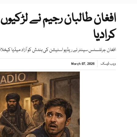
افغان طالبان رجیم نے لڑکیوں ک
کرادیا
افغان جرنلسٹس سینٹر نے ریڈیو اسٹیشن کی بندش کو آزاد میڈیا کیخلا
ویب ڈیسک
March 07, 2026