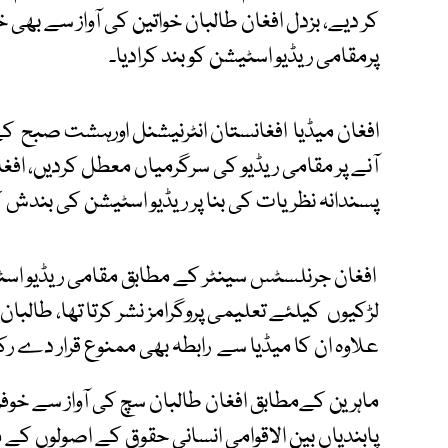
کر دیے، بزدل افغان طالبان خواتین کی آواز سے بھی خ
پرمقامی ریڈیو اسٹیشن کو بند کرادیا۔
افغان میڈیا افغانستان انٹرنیشنل اورہشت صبح کے 
آنے پر مقامی ریڈیو کی سرگرمیاں معطل کردیں، افغ
پسندانہ نظریات کی بنا پر ریڈیو اسٹیشن کی بندش ک
افغان جرنلسٹس سینٹر کے مطابق مقامی ریڈیو اسٹ
لڑکیوں کیلئے تعلیمی پروگرامز نشر کرتا تھا، طالبان 
علاوہ ان کا میڈیا سے رابطہ بھی ممنوع قرار دے ر
ماہرین کےمطابق افغان طالبان سچ کی آواز سے خوفزدہ
پابندیاں بین الاقوامی انسانی حقوق کے اصولوں کے منا