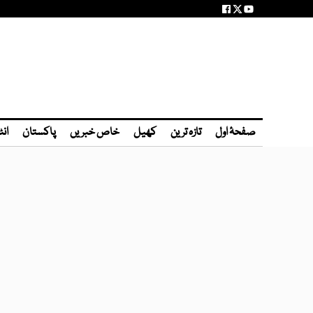
صفحۂ اول
تازہ ترین
کھیل
خاص خبریں
پاکستان
انٹ