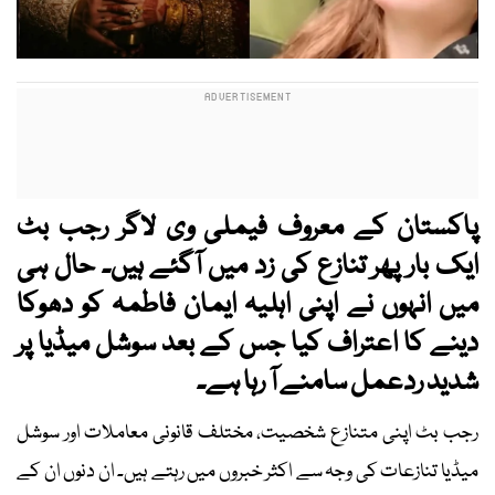
پاکستان کے معروف فیملی وی لاگر رجب بٹ
ایک بار پھر تنازع کی زد میں آگئے ہیں۔ حال ہی
میں انہوں نے اپنی اہلیہ ایمان فاطمہ کو دھوکا
دینے کا اعتراف کیا جس کے بعد سوشل میڈیا پر
شدید ردعمل سامنے آ رہا ہے۔
رجب بٹ اپنی متنازع شخصیت، مختلف قانونی معاملات اور سوشل
میڈیا تنازعات کی وجہ سے اکثر خبروں میں رہتے ہیں۔ ان دنوں ان کے