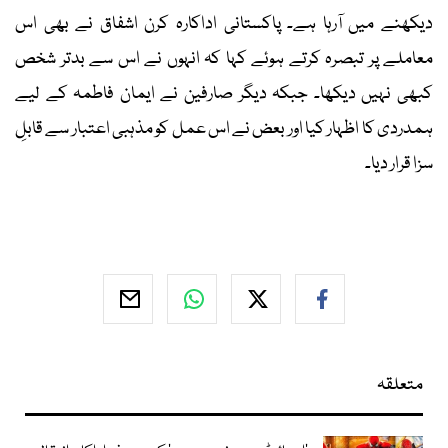
دیکھنے میں آرہا ہے۔ پاکستانی اداکارہ کرن اشفاق نے بھی اس
معاملے پر تبصرہ کرتے ہوئے کہا کہ انہوں نے اس سے بدتر شخص
کبھی نہیں دیکھا۔ جبکہ دیگر صارفین نے ایمان فاطمہ کے لیے
ہمدردی کا اظہار کیا اور بعض نے اس عمل کو مذہبی اعتبار سے قابلِ
سزا قرار دیا۔
متعلقہ