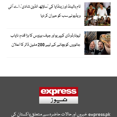
ٹام ہالینڈ اور زینڈایا کی ’ساؤتھ انڈین شادی‘، اے آئی
ویڈیو نے سب کو حیران کر دیا
لیونارڈو ڈی کیپریو اور جیف بیزوس کا بڑا قدم: نایاب
جانوروں کو بچانے کے لیے 200 ملین ڈالر کا اعلان
express.pk
خبروں اور حالات حاضرہ سے متعلق پاکستان کی