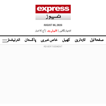
AUGUST 06, 2026
اشتہار لگائیں |
لائیو ٹی وی
| آج کا اخبار
صفحۂ اول
تازہ ترین
کھیل
خاص خبریں
پاکستان
انٹر نیشنل
ٹا