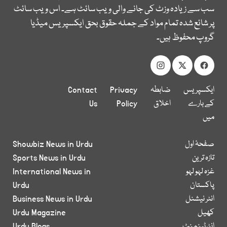
سب سے زیادہ وزٹ کی جانے والی ویب سائٹ ہے۔ اس ویب سائٹ
پر شائع شدہ تمام مواد کے جملہ حقوق بحق ایکسپریس میڈیا
گروپ محفوظ ہیں۔
ایکسپریس
ضابطہ
Privacy
Contact
کے بارے
اخلاق
Policy
Us
میں
صفحۂ اول
Showbiz News in Urdu
تازہ ترین
Sports News in Urdu
غزہ لہو لہو
International News in
پاکستان
Urdu
انٹر نیشنل
Business News in Urdu
کھیل
Urdu Magazine
انٹرٹینمنٹ
Urdu Blogs