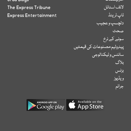
لائف اسٹائل
The Express Tribune
ٹاپ ٹرینڈ
Express Entertainment
دلچسپ و عجیب
صحت
سونے کے نرخ
پیٹرولیم مصنوعات کی قیمتیں
سائنس و ٹیکنالوجی
بلاگ
بزنس
ویڈیوز
جرائم