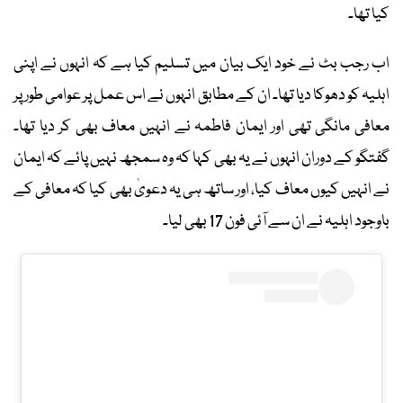
کیا تھا۔
اب رجب بٹ نے خود ایک بیان میں تسلیم کیا ہے کہ انہوں نے اپنی
اہلیہ کو دھوکا دیا تھا۔ ان کے مطابق انہوں نے اس عمل پر عوامی طور پر
معافی مانگی تھی اور ایمان فاطمہ نے انہیں معاف بھی کر دیا تھا۔
گفتگو کے دوران انہوں نے یہ بھی کہا کہ وہ سمجھ نہیں پائے کہ ایمان
نے انہیں کیوں معاف کیا، اور ساتھ ہی یہ دعویٰ بھی کیا کہ معافی کے
باوجود اہلیہ نے ان سے آئی فون 17 بھی لیا۔