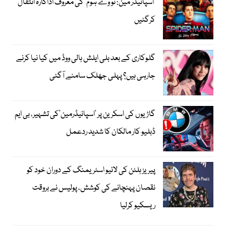
’اسپائیڈر مین: نو وے ہوم‘ کی معروف اداکارہ انتقال
کرگئیں
گلوکاری کے بعد بلی ایلش ہالی ووڈ میں کیا نیا کرنے
جارہی ہیں؟ پہلی جھلک سامنے آگئی
گاڑیوں کی اسکرین پر ’اسپائیڈرمین‘کی تشہیر، بی ایم
ڈبلیو کار مالکان کا شدید ردعمل
پیریز ہلٹن کی لائیو اسٹریمنگ کے دوران خود کو
نقصان پہنچانے کی کوشش، پولیس نے بروقت
ریسکیو کرلیا