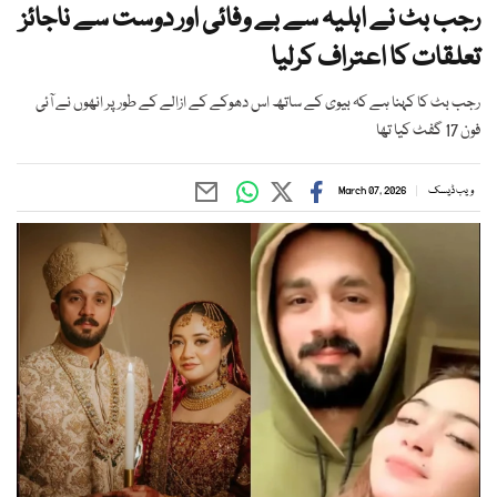
رجب بٹ نے اہلیہ سے بے وفائی اور دوست سے ناجائز
تعلقات کا اعتراف کرلیا
رجب بٹ کا کہنا ہے کہ بیوی کے ساتھ اس دھوکے کے ازالے کے طور پر انھوں نے آئی
فون 17 گفٹ کیا تھا
ویب ڈیسک
March 07, 2026