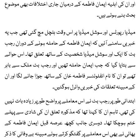
اور ان کی اہلیہ ایمان فاطمہ کے درمیان جاری اختلافات بھی موضوعِ
بحث بنے ہوئے ہیں۔
میڈیا رپورٹس اور سوشل میڈیا پر اس وقت ہلچل مچ گئی تھی جب یہ
خبریں سامنے آئیں کہ ایمان فاطمہ کے حاملہ ہونے کے دوران رجب
بٹ کا ایک اور سوشل میڈیا شخصیت کے ساتھ تعلق تھا۔ اس حوالے
سے بتایا گیا کہ جب ایمان حاملہ تھیں اور رجب بٹ ملک سے باہر
تھے تو ان کا نام انفلوئنسر فاطمہ خان کے ساتھ جوڑا جانے لگا اور ان
کے مبینہ تعلقات کی خبریں وائرل ہوگئیں۔
ابتدائی طور پر رجب بٹ نے اس معاملے پر واضح طور پر زیادہ بات نہیں
کی تھی، تاہم ان کا کہنا تھا کہ مذکورہ تعلق ان کی شادی سے پہلے
ختم ہوچکا تھا۔ دوسری جانب کچھ عرصہ قبل ایمان فاطمہ کے
بھائی نے بھی اس معاملے پر گفتگو کرتے ہوئے مبینہ بے وفائی کا ذکر