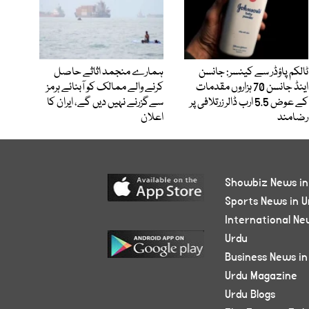
ٹالکم پاؤڈر سے کینسر: جانسن
ہمارے منجمد اثاثے حاصل
اینڈ جانسن 70 ہزاروں مقدمات
کرنے والے ممالک کو آبنائے ہرمز
کے عوض 5.5 ارب ڈالر زرتلافی پر
سےگزرنے نہیں دیں گے، ایران کا
رضامند
اعلان
Showbiz News in
Sports News in U
International Ne
Urdu
Business News in
Urdu Magazine
Urdu Blogs