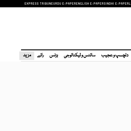
EXPRESS TRIBUNE
URDU E-PAPER
ENGLISH E-PAPER
SINDHI E-PAPER
L
دلچسپ و عجیب
سائنس و ٹیکنالوجی
بزنس
رائے
مزید