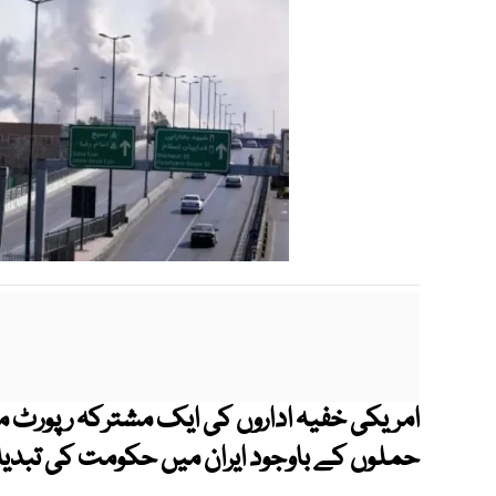
امریکی خفیہ اداروں کی ایک مشترکہ رپورٹ م
حملوں کے باوجود ایران میں حکومت کی تبدی