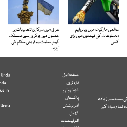
عالمی مارکیٹ میں پیٹرولیم
عراق میں سرکاری تنصیبات پر
مصنوعات کی قیمتوں میں بڑی
حملوں میں یوکرین سے منسلک
کمی
گروپ ملوث، یوکرینی حکام کی
تردید
صفحۂ اول
 Urdu
تازہ ترین
rdu
غزہ لہو لہو
ws in
پاکستان
کی سب سے زیادہ
انٹر نیشنل
 Urdu
 تمام مواد کے
کھیل
انٹرٹینمنٹ