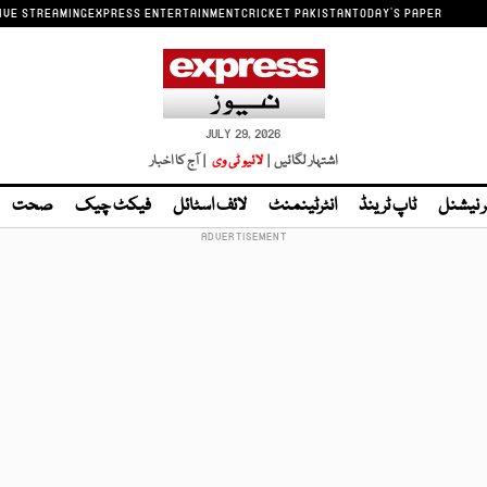
IVE STREAMING
EXPRESS ENTERTAINMENT
CRICKET PAKISTAN
TODAY'S PAPER
JULY 29, 2026
اشتہار لگائیں |
لائیو ٹی وی
| آج کا اخبار
ر نیشنل
ٹاپ ٹرینڈ
انٹرٹینمنٹ
لائف اسٹائل
فیکٹ چیک
صحت