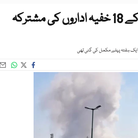
ایران میں رجیم چینج، امریکا کے 18 خفیہ اداروں کی مشترکہ
یباً ایک ہفتہ پہلے مکمل کی گئی تھی