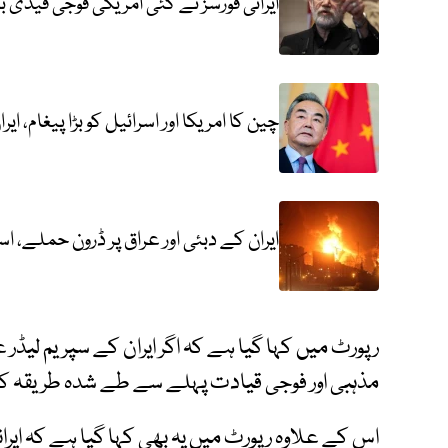
ایرانی فورسز نے کئی امریکی فوجی قیدی بن
چین کا امریکا اور اسرائیل کو بڑا پیغام، ا
ایران کے دبئی اور عراق پر ڈرون حملے، اس
رپورٹ میں کہا گیا ہے کہ اگر ایران کے سپریم لیڈر عل
مذہبی اور فوجی قیادت پہلے سے طے شدہ طریقہ 
اس کے علاوہ رپورٹ میں یہ بھی کہا گیا ہے کہ ایر