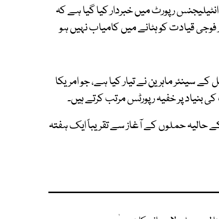
نٹیلیجنس رپورٹ میں خبردار کیا گیا ہے کہ
ر فوجی قیادت کو ہٹانے میں کامیاب نہیں ہو
ے سینئر ماہرین نے تیار کیا ہے، جو امریکا
ل کے حالیہ حملوں کے آغاز سے تقریباً ایک ہفتہ