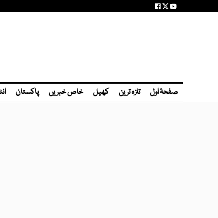
صفحۂ اول
تازہ ترین
کھیل
خاص خبریں
پاکستان
انٹ