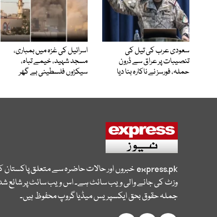
سعودی عرب کی تیل کی
اسرائیل کی غزہ میں بمباری،
تنصیبات پر عراق سے ڈرون
مسجد شہید، خیمے تباہ،
حملہ، فورسز نے ناکارہ بنا دیا
سیکڑوں فلسطینی بے گھر
express.pk
خبروں اور حالات حاضرہ سے متعلق پاکستان 
وزٹ کی جانے والی ویب سائٹ ہے۔ اس ویب سائٹ پر شائع شدہ
جملہ حقوق بحق ایکسپریس میڈیا گروپ محفوظ ہیں۔