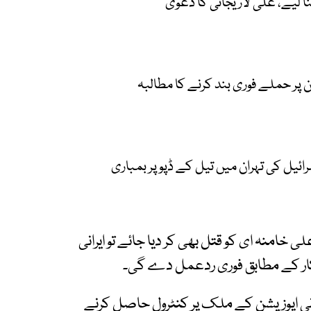
ا لیے، علی لاریجانی کا دعویٰ
یران پر حملے فوری بند کرنے کا مطالبہ
رائیل کی تہران میں تیل کے ڈپو پر بمباری
ی خامنہ ای کو قتل بھی کر دیا جائے تو ایرانی
کار کے مطابق فوری ردعمل دے گی۔
انی اپوزیشن کے ملک پر کنٹرول حاصل کرنے