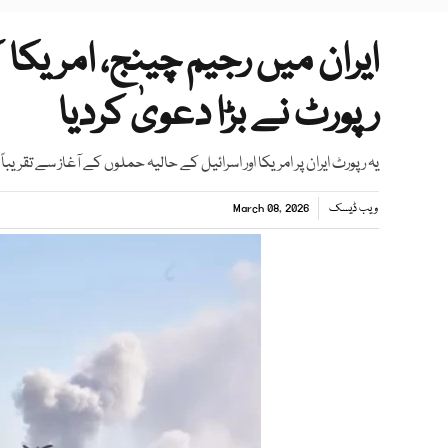
رپورٹ نے بڑا دعویٰ کردیا
یہ رپورٹ ایران پر امریکا اور اسرائیل کے حالیہ حملوں کے آغاز سے تقر
ویب ڈیسک
March 08, 2026