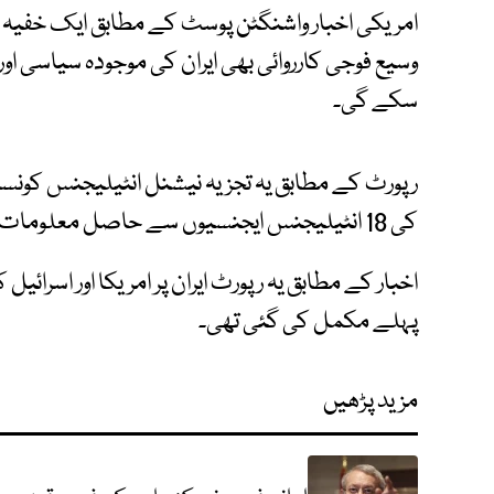
امریکی اخبار واشنگٹن پوسٹ کے مطابق ایک خفیہ ا
وسیع فوجی کارروائی بھی ایران کی موجودہ سیاسی او
سکے گی۔
رپورٹ کے مطابق یہ تجزیہ نیشنل انٹیلیجنس کونسل ک
کی 18 انٹیلیجنس ایجنسیوں سے حاصل معلومات کی بنیاد پر خفیہ رپورٹس مرتب کرتے ہیں۔
اخبار کے مطابق یہ رپورٹ ایران پر امریکا اور اسرائی
پہلے مکمل کی گئی تھی۔
مزید پڑھیں