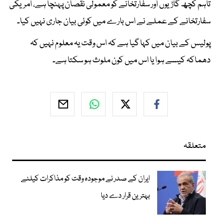
تاہم کچھ گاڑیوں اور سفارتخانے کو معمولی نقصان پہنچا ہے، امریکی
سفارتخانے کے عملے نے اس بارے میں کوئی بیان جاری نہیں کیا۔
پولیس کے بیان میں کہا گیا ہے کہ اس وقت یہ معلوم نہیں کہ
دھماکہ کیسے ہوا یا اس میں کون ملوث ہو سکتا ہے۔
متعلقہ
ایران کے صدر نے موجودہ وقت کو مذاکرات کیلئے
بہترین قرار دے دیا