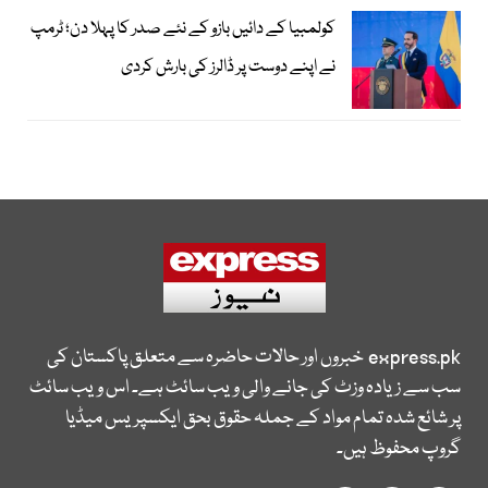
کولمبیا کے دائیں بازو کے نئے صدر کا پہلا دن؛ ٹرمپ
نے اپنے دوست پر ڈالرز کی بارش کردی
express.pk
خبروں اور حالات حاضرہ سے متعلق پاکستان کی
سب سے زیادہ وزٹ کی جانے والی ویب سائٹ ہے۔ اس ویب سائٹ
پر شائع شدہ تمام مواد کے جملہ حقوق بحق ایکسپریس میڈیا
گروپ محفوظ ہیں۔