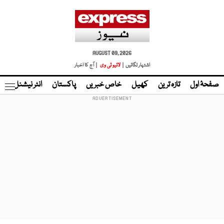
AUGUST 09, 2026
اشتہار لگائیں |
لائیو ٹی وی
| آج کا اخبار
صفحۂ اول
تازہ ترین
کھیل
خاص خبریں
پاکستان
انٹر نیشنل
ٹا