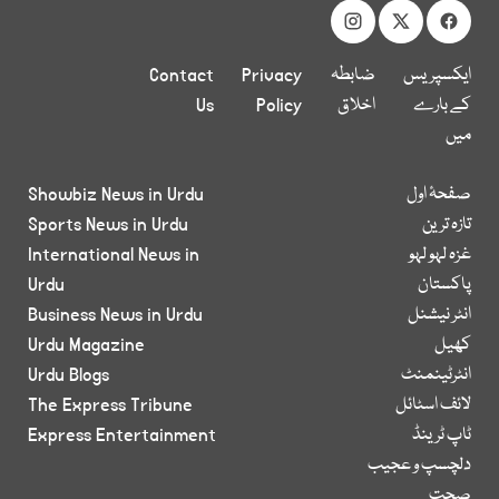
ایکسپریس
ضابطہ
Privacy
Contact
کے بارے
اخلاق
Policy
Us
میں
صفحۂ اول
Showbiz News in Urdu
تازہ ترین
Sports News in Urdu
غزہ لہو لہو
International News in
پاکستان
Urdu
انٹر نیشنل
Business News in Urdu
کھیل
Urdu Magazine
انٹرٹینمنٹ
Urdu Blogs
لائف اسٹائل
The Express Tribune
ٹاپ ٹرینڈ
Express Entertainment
دلچسپ و عجیب
صحت