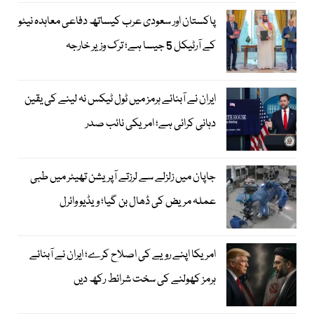
پاکستان اور سعودی عرب کیساتھ دفاعی معاہدہ نیٹو
کے آرٹیکل 5 جیسا ہے؛ ترک وزیر خارجہ
ایران نے آبنائے ہرمز میں ٹول ٹیکس نہ لینے کی یقین
دہانی کرائی ہے؛ امریکی نائب صدر
جاپان میں زلزلے سے لرزتے آپریشن تھیٹر میں طبی
عملہ مریض کی ڈھال بن گیا؛ ویڈیو وائرل
امریکا اپنے رویے کی اصلاح کرے؛ ایران نے آبنائے
ہرمز کھولنے کی سخت شرائط رکھ دیں