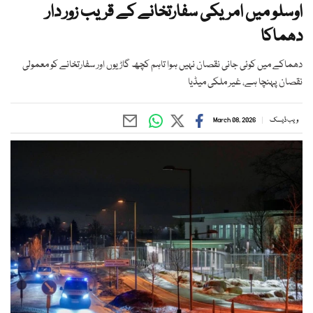
اوسلو میں امریکی سفارتخانے کے قریب زور دار
دھماکا
دھماکے میں کوئی جانی نقصان نہیں ہوا تاہم کچھ گاڑیوں اور سفارتخانے کو معمولی
نقصان پہنچا ہے، غیر ملکی میڈیا
ویب ڈیسک
March 08, 2026