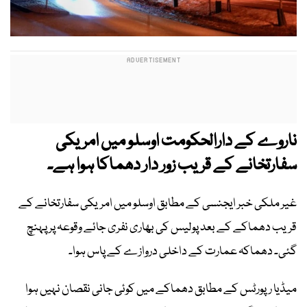
ناروے کے دارالحکومت اوسلو میں امریکی
سفارتخانے کے قریب زور دار دھماکا ہوا ہے۔
غیر ملکی خبر ایجنسی کے مطابق اوسلو میں امریکی سفارتخانے کے
قریب دھماکے کے بعد پولیس کی بھاری نفری جائے وقوعہ پر پہنچ
گئی۔ دھماکہ عمارت کے داخلی دروازے کے پاس ہوا۔
میڈیا رپورٹس کے مطابق دھماکے میں کوئی جانی نقصان نہیں ہوا