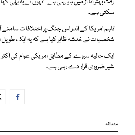
رفت بہتر انداز میں ہو رہی ہے۔ انہوں نے یہ بھی ک
سکتی ہے۔
تاہم امریکا کے اندر اس جنگ پر اختلافات سامنے 
شخصیات نے خدشہ ظاہر کیا ہے کہ یہ ایک طویل 
ایک حالیہ سروے کے مطابق امریکی عوام کی اکثر
غیر ضروری قرار دے رہی ہے۔
متعلقہ