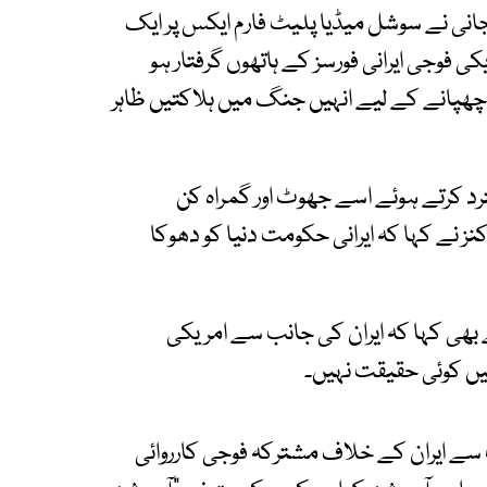
انی نے سوشل میڈیا پلیٹ فارم ایکس پر ایک
ی فوجی ایرانی فورسز کے ہاتھوں گرفتار ہو
و چھپانے کے لیے انہیں جنگ میں ہلاکتیں ظاہر
د کرتے ہوئے اسے جھوٹ اور گمراہ کن
کنز نے کہا کہ ایرانی حکومت دنیا کو دھوکا
CENTCO) کے ترجمان نے بھی کہا کہ ایران کی جانب سے امریکی
میں کوئی حقیقت نہیں۔
ل کی جانب سے ایران کے خلاف مشترکہ فوجی کارروائی