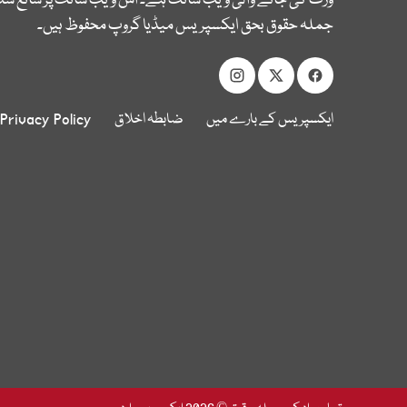
وزٹ کی جانے والی ویب سائٹ ہے۔ اس ویب سائٹ پر شائع شدہ
جملہ حقوق بحق ایکسپریس میڈیا گروپ محفوظ ہیں۔
ایکسپریس کے بارے میں
ضابطہ اخلاق
Privacy Policy