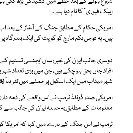
شروع ہونے کے بعد خطے میں کشیدگی بڑھ گئی ہے
ایپک فیوری” کا نام دیا ہے۔
امریکی حکام کے مطابق جنگ کے آغاز کے بعد اب 
ہیں۔ یہ فوجی یکم مارچ کو کویت کی ایک بندرگاہ پ
افراد جاں بحق ہو چکے ہیں، جن میں بڑی تعداد ش
شہر میناب میں ایک اسکول پر حملے میں تقریباً 180 بچے بھی مارے گئے۔
امریکی صدر ڈونلڈ ٹرمپ نے اس واقعے کی ذمہ داری 
معلومات کے مطابق یہ حملہ ایران کی جانب سے کیا
ٹرمپ نے اس جنگ کے بارے میں کہا کہ امریکا ک