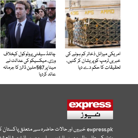
امریکی میزائل ذخائر کم ہونے کی
چائلڈ سیفٹی پروٹوکول کیخلاف
خبریں ٹرمپ کو پریشان کر گئیں،
ورزی، میکسیکو کی عدالت نے
تحقیقات کا حکم دے دیا
میٹا پر 567 ملین ڈالرز کا جرمانہ
عائد کردیا
express.pk
خبروں اور حالات حاضرہ سے متعلق پاکستان 