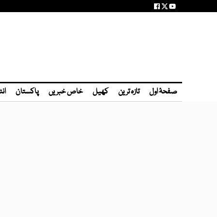
صفحۂ اول
تازہ ترین
کھیل
خاص خبریں
پاکستان
انٹ