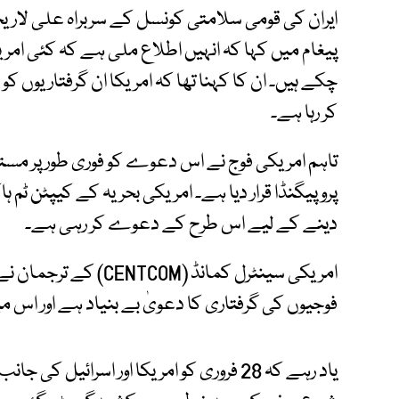
ایران کی قومی سلامتی کونسل کے سربراہ علی لاریج
پیغام میں کہا کہ انہیں اطلاع ملی ہے کہ کئی امریک
چکے ہیں۔ ان کا کہنا تھا کہ امریکا ان گرفتاریوں ک
کر رہا ہے۔
تاہم امریکی فوج نے اس دعوے کو فوری طور پر مستر
پروپیگنڈا قرار دیا ہے۔ امریکی بحریہ کے کیپٹن ٹم ہا
دینے کے لیے اس طرح کے دعوے کر رہی ہے۔
امریکی سینٹرل کمانڈ (M
فوجیوں کی گرفتاری کا دعویٰ بے بنیاد ہے اور اس 
یاد رہے کہ 28 فروری کو امریکا اور اسرائی