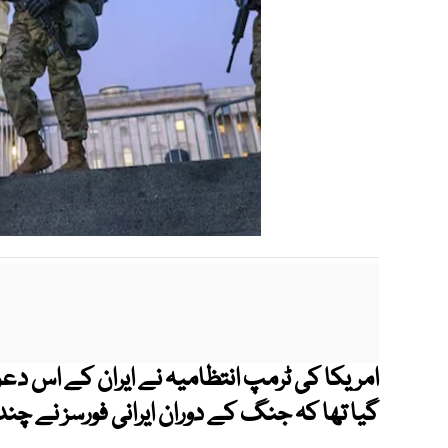
امریکا کی ٹرمپ انتظامیہ نے ایران کے اس د
گیا تھا کہ جنگ کے دوران ایرانی فورسز نے چند