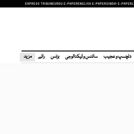
EXPRESS TRIBUNE
URDU E-PAPER
ENGLISH E-PAPER
SINDHI E-PAPER
L
دلچسپ و عجیب
سائنس و ٹیکنالوجی
بزنس
رائے
مزید