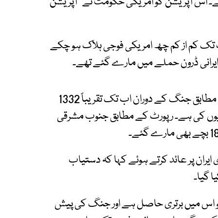
۔ اس آپریشن کو امریکی حکومت نے “آپریشن
تک کم از کم چھ امریکی فوجی ہلاک ہو چکے
ر ایرانی ڈرون حملے میں مارے گئے تھے۔
دوسری جانب ایران کی خبر رساں ایجنسی تسنیم کے مطابق جنگ کے دوران اب تک تقریباً 1332
ہریوں کی ہے۔ رپورٹ کے مطابق جنوب مشرقی
ایران پر عائد کرتے ہوئے کہا کہ دستیاب
 گیا۔
و اس میں برتری حاصل ہے اور جنگ کی پیش