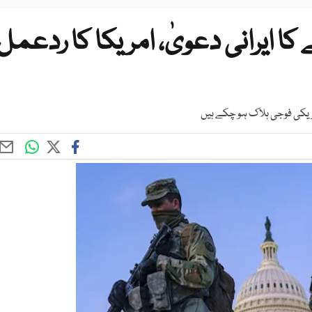
کا ایرانی دعویٰ، امریکا کا ردعمل
ریکی فوجی ہلاک ہو چکے ہیں