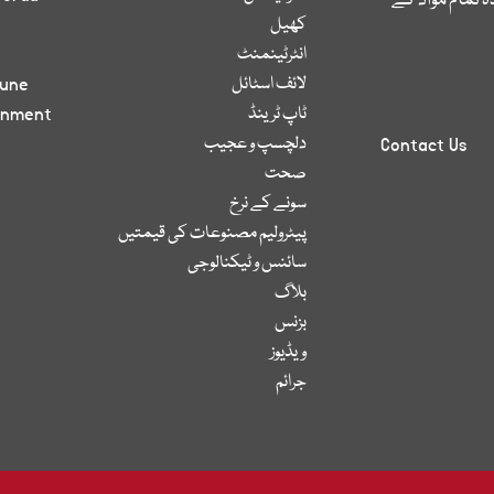
 تمام مواد کے
کھیل
انٹرٹینمنٹ
لائف اسٹائل
bune
ٹاپ ٹرینڈ
inment
دلچسپ و عجیب
Contact Us
صحت
سونے کے نرخ
پیٹرولیم مصنوعات کی قیمتیں
سائنس و ٹیکنالوجی
بلاگ
بزنس
ویڈیوز
جرائم