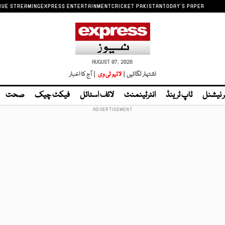
IVE STREAMING
EXPRESS ENTERTAINMENT
CRICKET PAKISTAN
TODAY'S PAPER
AUGUST 07, 2026
اشتہار لگائیں |
لائیو ٹی وی
| آج کا اخبار
ر نیشنل
ٹاپ ٹرینڈ
انٹرٹینمنٹ
لائف اسٹائل
فیکٹ چیک
صحت