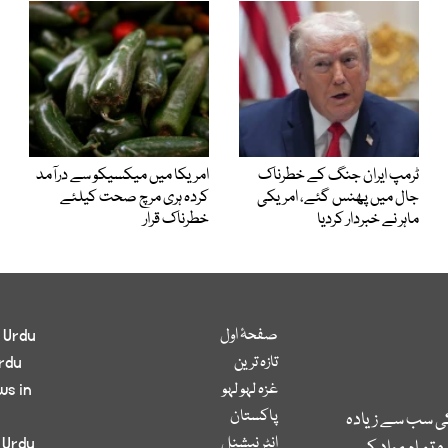
ٹرمپ ایران جنگ کے خطرناک
امریکا میں میکسیکو سے درآمد
جال میں پھنس گئے، امریکی
کردہ ہری مرچ صحت کیلئے
ماہر نے خبردار کردیا
خطرناک قرار
صفحۂ اول
 Urdu
تازہ ترین
rdu
غزہ لہو لہو
ws in
پاکستان
کی سب سے زیادہ
انٹر نیشنل
 Urdu