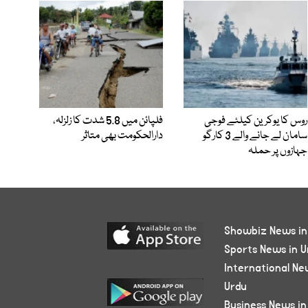
روس کا یوکرین کیلئے فوجی
فلپائن میں 5.8 شدت کا زلزلہ،
سامان لے جانے والے 3 کارگو
دارالحکومت بھی متاثر
جہازوں پر حملہ
Showbiz News in
Sports News in U
International Ne
Urdu
Business News in