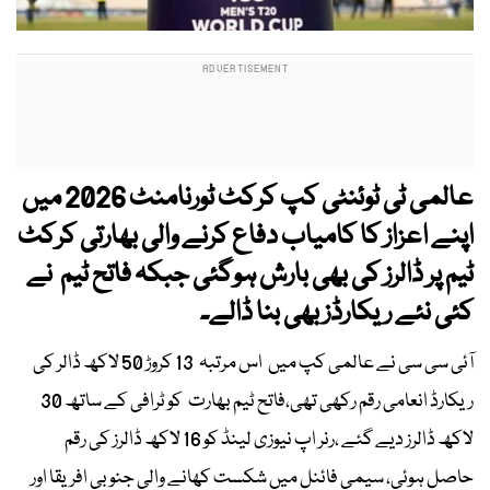
عالمی ٹی ٹوئنٹی کپ کرکٹ ٹورنامنٹ 2026 میں
اپنے اعزاز کا کامیاب دفاع کرنے والی بھارتی کرکٹ
ٹیم پر ڈالرز کی بھی بارش ہوگئی جبکہ فاتح ٹیم نے
کئی نئے ریکارڈز بھی بنا ڈالے۔
آئی سی سی نے عالمی کپ میں اس مرتبہ 13 کروڑ 50 لاکھ ڈالر کی
ریکارڈ انعامی رقم رکھی تھی،فاتح ٹیم بھارت کو ٹرافی کے ساتھ 30
لاکھ ڈالرز دیے گئے ،رنر اپ نیوزی لینڈ کو 16 لاکھ ڈالرز کی رقم
حاصل ہوئی، سیمی فائنل میں شکست کھانے والی جنوبی افریقا اور