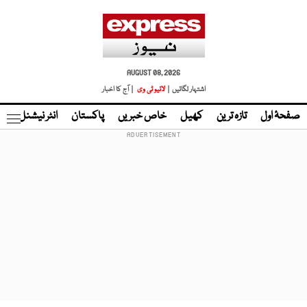
AUGUST 08, 2026
اشتہار لگائیں |
لائیو ٹی وی
| آج کا اخبار
صفحۂ اول
تازہ ترین
کھیل
خاص خبریں
پاکستان
انٹر نیشنل
ٹا