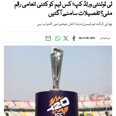
ٹی ٹوئنٹی ورلڈ کپ؛ کس ٹیم کو کتنی انعامی رقم
ملی؟ تفصیلات سامنے آگئیں
بھارتی کرکٹ ٹیم تیسری مرتبہ ٹائٹل جیتنے میں کامیاب رہی
زبیر نذیر خان
March 08, 2026