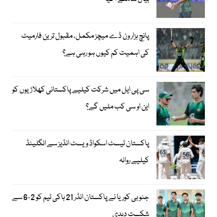
پانچ ہزار ون ڈے میچز مکمل، مقبول ترین فارمیٹ
کی اہمیت کم کیوں ہو رہی ہے؟
سی پی ایل میں شرکت کیلیے پاکستانی کھلاڑیوں کو
این او سی کب ملیں گے؟
پاکستان ٹیسٹ اسکواڈ ویسٹ انڈیز سے انگلینڈ
کیلیے روانہ
جنوبی کوریا نے پاکستان انڈر 21 ہاکی ٹیم کو 2-6 سے
شکست دیدی