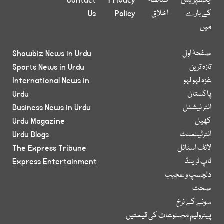
ایکسپریس
ضابطہ
Privacy
Contact
کے بارے
اخلاق
Policy
Us
میں
صفحۂ اول
Showbiz News in Urdu
تازہ ترین
Sports News in Urdu
غزہ لہو لہو
International News in
پاکستان
Urdu
انٹر نیشنل
Business News in Urdu
کھیل
Urdu Magazine
انٹرٹینمنٹ
Urdu Blogs
لائف اسٹائل
The Express Tribune
ٹاپ ٹرینڈ
Express Entertainment
دلچسپ و عجیب
صحت
سونے کے نرخ
پیٹرولیم مصنوعات کی قیمتیں