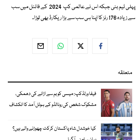
پہلی ٹیم بنی جبکہ اس نے عالمی کپ 2024 کے فائنل میں سب
سے زیادہ 176 رنز کا اپنا ہی سب سے بڑا ریکارڈ بھی توڑا۔
متعلقہ
فیفا ورلڈکپ: میسی کو بم سے اڑانے کی دھمکی،
مشکوک شخص کی رونالڈو کے ہوٹل آمد کا انکشاف
کیا خوشدل شاہ پاکستان کرکٹ چھوڑنے والے ہیں؟
بیان سامنے آگیا