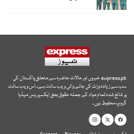
express.pk
خبروں اور حالات حاضرہ سے متعلق پاکستان کی
سب سے زیادہ وزٹ کی جانے والی ویب سائٹ ہے۔ اس ویب سائٹ
پر شائع شدہ تمام مواد کے جملہ حقوق بحق ایکسپریس میڈیا
گروپ محفوظ ہیں۔