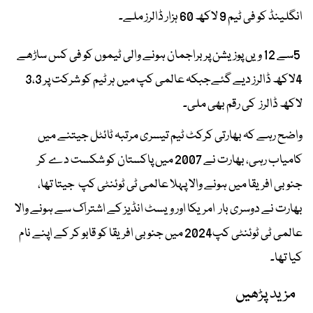
انگلینڈ کو فی ٹیم 9 لاکھ 60 ہزار ڈالرز ملے۔
5سے 12 ویں پوزیشن پر براجمان ہونے والی ٹیموں کو فی کس ساڑھے
4لاکھ ڈالرز دیے گئےجبکہ عالمی کپ میں ہر ٹیم کو شرکت پر 3،3
لاکھ ڈالرز کی رقم بھی ملی۔
واضح رہے کہ بھارتی کرکٹ ٹیم تیسری مرتبہ ٹائٹل جیتنے میں
کامیاب رہی، بھارت نے 2007 میں پاکستان کو شکست دے کر
جنوبی افریقا میں ہونے والا پہلا عالمی ٹی ٹوئنٹی کپ جیتا تھا،
بھارت نے دوسری بار امریکا اور ویسٹ انڈیز کے اشتراک سے ہونے والا
عالمی ٹی ٹوئنٹی کپ2024 میں جنوبی افریقا کو قابو کر کے اپنے نام
کیا تھا۔
مزید پڑھیں