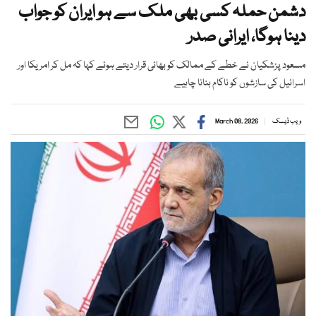
دشمن حملہ کسی بھی ملک سے ہو ایران کو جواب
دینا ہوگا، ایرانی صدر
مسعود پزشکیان نے خطے کے ممالک کو بھائی قرار دیتے ہوئے کہا کہ مل کر امریکا اور
اسرائیل کی سازشوں کو ناکام بنانا چاہیے
ویب ڈیسک
March 08, 2026