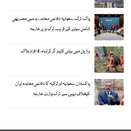
پاک، ترک، سعودیہ دفاعی معاہدے میں مصر بھی
شامل ہونے کے قریب، ترک وزیر خارجہ
برازیل میں ہیلی کاپٹر گر کر تباہ، 4 افراد ہلاک
پاکستان، سعودیہ اور ترکیہ کا دفاعی معاہدہ ایران
کیخلاف نہیں ہے، ترک وزارت خارجہ