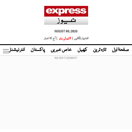
AUGUST 09, 2026
اشتہار لگائیں |
لائیو ٹی وی
| آج کا اخبار
صفحۂ اول
تازہ ترین
کھیل
خاص خبریں
پاکستان
انٹر نیشنل
ٹا