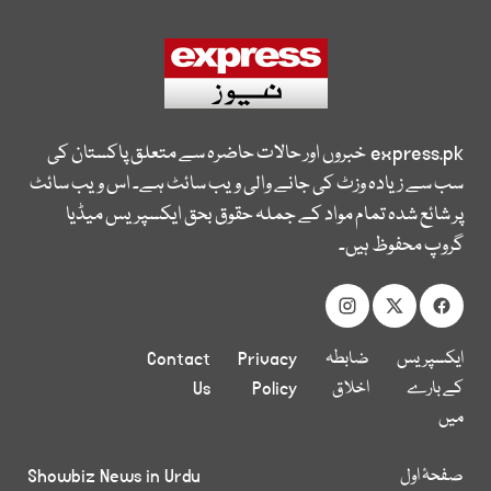
express.pk
خبروں اور حالات حاضرہ سے متعلق پاکستان کی
سب سے زیادہ وزٹ کی جانے والی ویب سائٹ ہے۔ اس ویب سائٹ
پر شائع شدہ تمام مواد کے جملہ حقوق بحق ایکسپریس میڈیا
گروپ محفوظ ہیں۔
ایکسپریس
ضابطہ
Privacy
Contact
کے بارے
اخلاق
Policy
Us
میں
صفحۂ اول
Showbiz News in Urdu