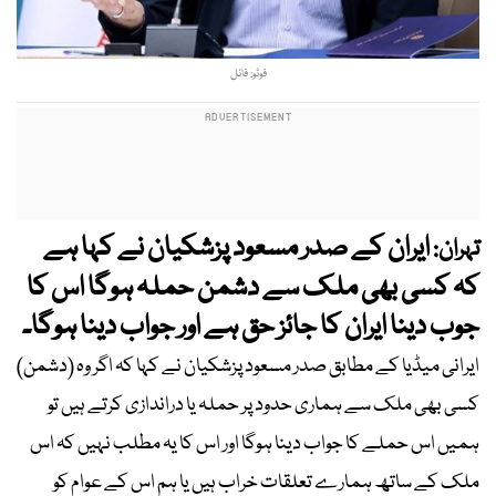
فوٹو: فائل
ایران کے صدر مسعود پزشکیان نے کہا ہے
تہران:
کہ کسی بھی ملک سے دشمن حملہ ہوگا اس کا
جوب دینا ایران کا جائز حق ہے اور جواب دینا ہوگا۔
ایرانی میڈیا کے مطابق صدر مسعود پزشکیان نے کہا کہ اگر وہ (دشمن)
کسی بھی ملک سے ہماری حدود پر حملہ یا دراندازی کرتے ہیں تو
ہمیں اس حملے کا جواب دینا ہوگا اور اس کا یہ مطلب نہیں کہ اس
ملک کے ساتھ ہمارے تعلقات خراب ہیں یا ہم اس کے عوام کو