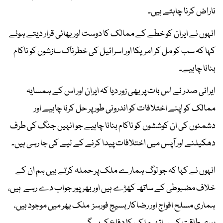
ناراض کرنا چاہتے ہیں۔
انہوں نے ایران کو خطے کے ممالک کا دوست اور بھائی قرار دیتے ہوئے
کہا کہ سب کو مل کر امریکا اور اسرائیل کی خطرناک سازشوں کو ناکام
بنانا چاہیے۔
ایرانی صدر نے اس بات پر بھی زور دیا کہ ایران اور اس کے ہمسایہ
ممالک کو اپنے اختلافات کو اندرونی طور پر حل کرنا چاہیے اور
دشمنوں کی ان کوششوں کو ناکام بنانا چاہیے جو انہیں جنگ کی طرف
دھکیلنے اور آپس میں اختلافات پیدا کرنے کے لیے کی جا رہی ہیں۔
انہوں نے کہا کہ جو لوگ ہمارے ملک پر حملہ کرتے ہیں ہم ان کے
خلاف مضبوطی کے ساتھ کھڑے ہیں اور بھرپور جواب دے رہے ہیں،
ہماری مسلح افواج اور رضاکار بسیج فورسز ملک بھر میں موجود ہیں،