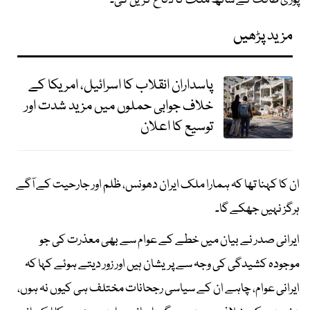
پوری طاقت کے ساتھ ملک کا دفاع کریں گی۔
مزید پڑھیں
پاسداران انقلاب کا اسرائیل، امریکا کے
خلاف جوابی حملوں میں مزید شدت اور
توسیع کا اعلان
ان کا کہنا تھا کہ ہمارا ملک ایران دھونس، ظلم اور جارحیت کے آگے
ہرگز نہیں جھکے گا۔
ایرانی صدر نے بیان میں خطے کے عوام سے بھی معذرت کی جو
موجودہ کشیدگی کی وجہ سے پریشان ہیں اور زور دیتے ہوئے کہا کہ
ایرانی عوام، چاہے ان کے سیاسی رجحانات مختلف ہی کیوں نہ ہوں،