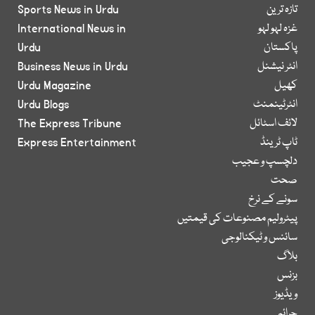
تازہ ترین
Sports News in Urdu
غزہ لہو لہو
International News in
پاکستان
Urdu
انٹر نیشنل
Business News in Urdu
کھیل
Urdu Magazine
انٹرٹینمنٹ
Urdu Blogs
لائف اسٹائل
The Express Tribune
ٹاپ ٹرینڈ
Express Entertainment
دلچسپ و عجیب
صحت
سونے کے نرخ
پیٹرولیم مصنوعات کی قیمتیں
سائنس و ٹیکنالوجی
بلاگ
بزنس
ویڈیوز
جرائم