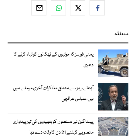
متعلقہ
یمنی فورسز کا حوثیوں کے ٹھکانوں کو تباہ کرنے کا
دعویٰ
آبنائے ہرمز سے متعلق مذاکرات آخری مرحلے میں
ہیں، عباس عراقچی
پینٹاگون نے صنعتوں کو ہتھیاروں کی تیز پیداواری
منصوبے کیلئے 21 دن کا وقت دے دیا