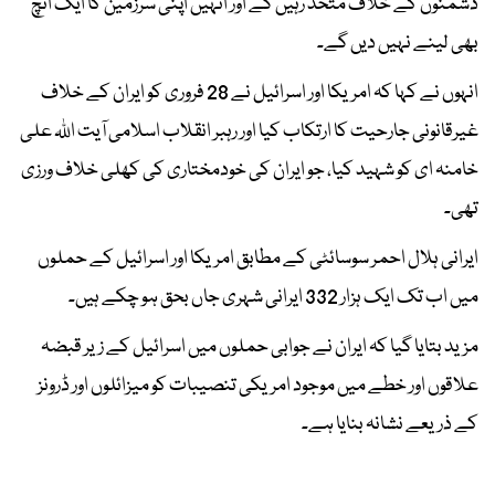
دشمنوں کے خلاف متحد رہیں گے اور انہیں اپنی سرزمین کا ایک انچ
بھی لینے نہیں دیں گے۔
انہوں نے کہا کہ امریکا اور اسرائیل نے 28 فروری کو ایران کے خلاف
غیرقانونی جارحیت کا ارتکاب کیا اور رہبر انقلاب اسلامی آیت اللہ علی
خامنہ ای کو شہید کیا، جو ایران کی خودمختاری کی کھلی خلاف ورزی
تھی۔
ایرانی ہلال احمر سوسائٹی کے مطابق امریکا اور اسرائیل کے حملوں
میں اب تک ایک ہزار 332 ایرانی شہری جاں بحق ہو چکے ہیں۔
مزید بتایا گیا کہ ایران نے جوابی حملوں میں اسرائیل کے زیر قبضہ
علاقوں اور خطے میں موجود امریکی تنصیبات کو میزائلوں اور ڈرونز
کے ذریعے نشانہ بنایا ہے۔