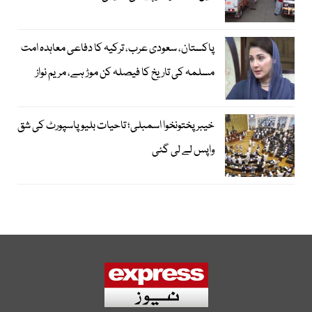
پاکستان، سعودی عرب، ترکیہ کا دفاعی معاہدہ امت
مسلمہ کی تاریخ کا فیصلہ کن موڑ ہے، مریم نواز
خیبرپختونخوا اسمبلی؛ تاحیات بلیو پاسپورٹ کی شق
واپس لے لی گئی