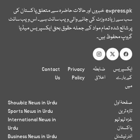
express.pk
خبروں اور حالات حاضرہ سے متعلق پاکستان کی
سب سے زیادہ وزٹ کی جانے والی ویب سائٹ ہے۔ اس ویب سائٹ
پر شائع شدہ تمام مواد کے جملہ حقوق بحق ایکسپریس میڈیا
گروپ محفوظ ہیں۔
ایکسپریس
ضابطہ
Privacy
Contact
کے بارے
اخلاق
Policy
Us
میں
صفحۂ اول
Showbiz News in Urdu
تازہ ترین
Sports News in Urdu
غزہ لہو لہو
International News in
پاکستان
Urdu
انٹر نیشنل
Business News in Urdu