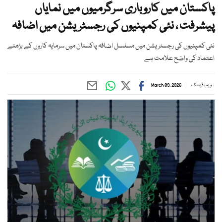
پاکستان میں کاروباری سرگرمیوں میں نمایاں
پیشرفت ، نئی کمپنیوں کی رجسٹریشن میں اضافہ
نئی کمپنیوں کی رجسٹریشن میں مسلسل اضافہ پاکستان میں سرمایہ کاروں کے بڑھتے
اعتماد کی واضح علامت ہے
ویب ڈیسک
March 09, 2026