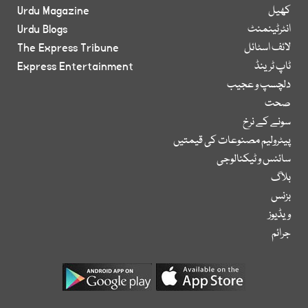
کھیل
Urdu Magazine
انٹرٹینمنٹ
Urdu Blogs
لائف اسٹائل
The Express Tribune
ٹاپ ٹرینڈ
Express Entertainment
دلچسپ و عجیب
صحت
سونے کے نرخ
پیٹرولیم مصنوعات کی قیمتیں
سائنس و ٹیکنالوجی
بلاگ
بزنس
ویڈیوز
جرائم