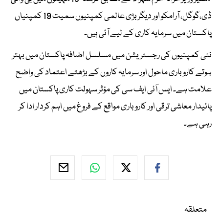
ڈی،گوگل، آرامکو اور دیگر بڑی عالمی کمپنیوں سمیت 19 کمپنیاں
پاکستان میں سرمایہ کاری کے لیے آئی ہیں۔
نئی کمپنیوں کی رجسٹریشن میں مسلسل اضافہ پاکستان میں بہتر
ہوتے کاروباری ماحول اور سرمایہ کاروں کے بڑھتے اعتماد کی واضح
علامت ہے۔ ایس آئی ایف سی کی مؤثر سہولت کاری پاکستان میں
پائیدار معاشی ترقی اور کاروباری مواقع کے فروغ میں اہم کردار ادا کر
رہی ہے۔
متعلقہ