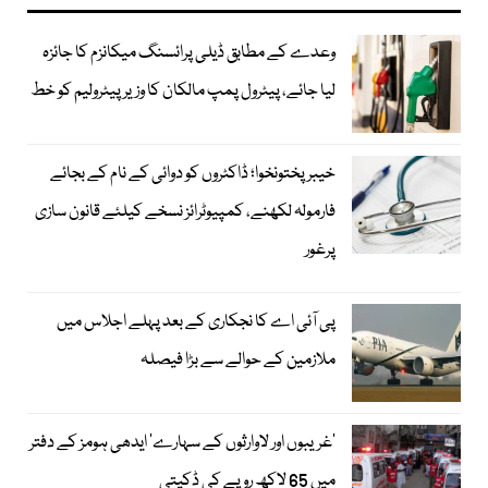
وعدے کے مطابق ڈیلی پرائسنگ میکانزم کا جائزہ
لیا جائے، پیٹرول پمپ مالکان کا وزیرپیٹرولیم کو خط
خیبرپختونخوا؛ ڈاکٹروں کو دوائی کے نام کے بجائے
فارمولہ لکھنے، کمپیوٹرائز نسخے کیلئے قانون سازی
پرغور
پی آئی اے کا نجکاری کے بعد پہلے اجلاس میں
ملازمین کے حوالے سے بڑا فیصلہ
’غریبوں اور لاوارثوں کے سہارے‘ ایدھی ہومز کے دفتر
میں 65 لاکھ روپے کی ڈکیتی