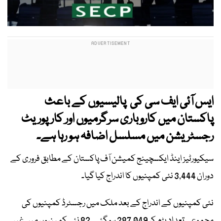
ایس آئی ایف سی کی پالیسیوں کے باعث
پاکستان میں کاروباری سرگرمیوں اور کارپوریٹ
رجسٹریشن میں مسلسل اضافہ ہو رہا ہے۔
سیکیورٹیز اینڈ ایکسچینج کمیشن آف پاکستان کے مطابق فروری کے
دوران 3,444 نئی کمپنیوں کا اندراج کیا گیا۔
نئی کمپنیوں کے اندراج کے بعد ملک میں رجسٹرڈ کمپنیوں کی
مجموعی تعداد بڑھ کر 287,049 ہو گئی۔ 82 نئی کمپنیوں میں غیر