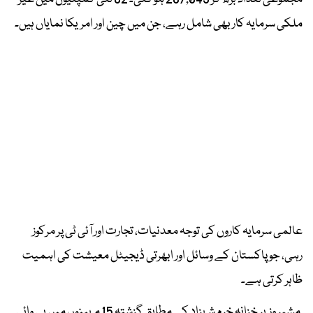
ملکی سرمایہ کار بھی شامل رہے، جن میں چین اور امریکا نمایاں ہیں۔
عالمی سرمایہ کاروں کی توجہ معدنیات، تجارت اور آئی ٹی پر مرکوز
رہی، جو پاکستان کے وسائل اور ابھرتی ڈیجیٹل معیشت کی اہمیت
ظاہر کرتی ہے۔
مشیر وزیر خزانہ خرم شہزاد کے مطابق گزشتہ 15 مہینوں میں بی وائی