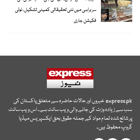
سربراہی میں نئی تحقیقاتی کمیٹی تشکیل، نوٹی
فکیشن جاری
express.pk
خبروں اور حالات حاضرہ سے متعلق پاکستان کی
سب سے زیادہ وزٹ کی جانے والی ویب سائٹ ہے۔ اس ویب سائٹ
پر شائع شدہ تمام مواد کے جملہ حقوق بحق ایکسپریس میڈیا
گروپ محفوظ ہیں۔