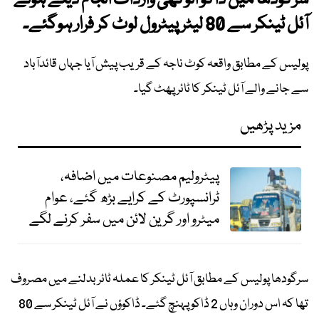
سرگودھا میں ڈاکو انوکھی واردات انجام دیتے ہوئے
آئل ٹینکر سے 80 لیٹر پیٹرول لوٹ کر فرار ہوگئے۔
پولیس کے مطابق واقعہ کوٹ ناجہ کے قریب پیش آیا جہاں قائدآباد
سے جانے والے آئل ٹینکر کا ٹائر پھٹ گیا۔
مزید پڑھیں
پیٹرولیم مصنوعات میں اضافہ،
ٹرانسپورٹ کے کرایے بڑھ گئے، عوام
میٹرو اور گرین لائن میں سفر کرنے لگے
سرگودھا پولیس کے مطابق آئل ٹینکر کا عملہ ٹائر بدلنے میں مصروف
تھا کہ اس دوران وہاں 2 ڈاکو پہنچ گئے۔ ڈاکوؤں نے آئل ٹینکر سے 80