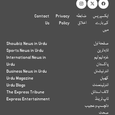
ایکسپریس
ضابطہ
Privacy
Contact
کے بارے
اخلاق
Policy
Us
میں
صفحۂ اول
Showbiz News in Urdu
تازہ ترین
Sports News in Urdu
غزہ لہو لہو
International News in
پاکستان
Urdu
انٹر نیشنل
Business News in Urdu
کھیل
Urdu Magazine
انٹرٹینمنٹ
Urdu Blogs
لائف اسٹائل
The Express Tribune
ٹاپ ٹرینڈ
Express Entertainment
دلچسپ و عجیب
صحت