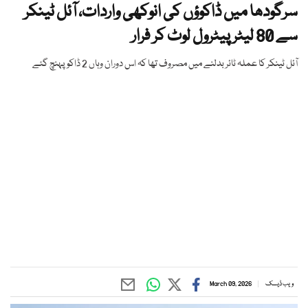
سرگودھا میں ڈاکوؤں کی انوکھی واردات، آئل ٹینکر
سے 80 لیٹر پیٹرول لوٹ کر فرار
آئل ٹینکر کا عملہ ٹائر بدلنے میں مصروف تھا کہ اس دوران وہاں 2 ڈاکو پہنچ گئے
ویب ڈیسک
March 09, 2026