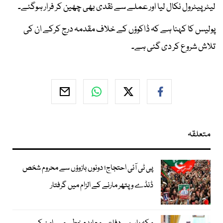
لیٹر پیٹرول نکال لیا اور عملے سے نقدی بھی چھین کر فرار ہوگئے۔
پولیس کا کہنا ہے کہ ڈاکوؤں کے خلاف مقدمہ درج کرکے ان کی
تلاش شروع کر دی گئی ہے۔
متعلقہ
پی ٹی آئی احتجاج؛ دونوں بازوؤں سے محروم شخص
ڈنڈے و پتھر مارنے کے الزام میں گرفتار