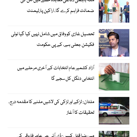
مکہ باہمی دفاعی معاہدہ خطے میں امن کی
ضمانت فراہم کرے گا، اراکین پارلیمنٹ
تحصیل غازی کو وفاق میں شامل نہیں کیا گیا نوٹی
فکیشن جعلی ہے، کے پی حکومت
آزاد کشمیر عام انتخابات کے آخری مرحلے میں
انتخابی دنگل کل سجے گا
ملتان: لڑکے اور لڑکی کی لاشیں ملنے کا مقدمہ درج،
تحقیقات کا آغاز
میر رضا قتل کیس: ڈی آئی جی عامر فاروقی کی