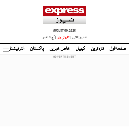
AUGUST 09, 2026
اشتہار لگائیں |
لائیو ٹی وی
| آج کا اخبار
صفحۂ اول
تازہ ترین
کھیل
خاص خبریں
پاکستان
انٹر نیشنل
ٹا