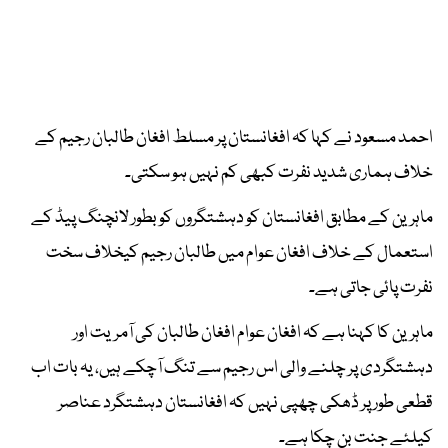
احمد مسعود نے کہا کہ افغانستان پر مسلط افغان طالبان رجیم کے
خلاف ہماری شدید نفرت کبھی کم نہیں ہو سکتی۔
ماہرین کے مطابق افغانستان کو دہشتگروں کو بطور لانچنگ پیڈ کے
استعمال کے خلاف افغان عوام میں طالبان رجیم کیخلاف سخت
نفرت پائی جاتی ہے۔
ماہرین کا کہنا ہے کہ افغان عوام افغان طالبان کی آمریت اور
دہشتگردی پر چلنے والی اس رجیم سے تنگ آچکے ہیں، یہ بات اب
قطعی طور پر ڈھکی چھپی نہیں کہ افغانستان دہشتگرد عناصر
کیلئے جنت بن چکا ہے۔