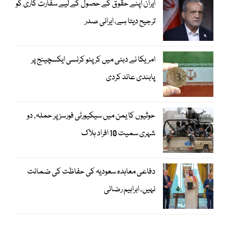
ایران اپنے حقوق کے حصول کے لیے سفارت کاری کو
ترجیح دیتا ہے، ایرانی صدر
امریکا نے دبئی میں کرپٹو کرنسی ایکسچینج پر
پابندی عائد کردی
حوثیوں کا یمن میں سیکیورٹی فورسز پر حملہ, دو
شہری سمیت 10 افراد ہلاک
دفاعی معاہدہ سعودیہ کی حفاظت کی ضمانت
نہیں، ابراہیم رضائی