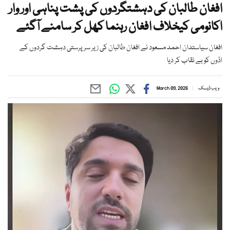
افغان طالبان کی دہشتگردوں کی پشت پناہی اور وار
اکانومی کیخلاف افغان رہنما کھل کر سامنے آگئے
افغان سیاستدان احمد مسعود نے افغان طالبان کی زیر سرپرستی دہشت گردوں کے
اڈوں کو بے نقاب کر دیا
ویب ڈیسک
March 09, 2026