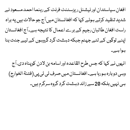
افغان سیاستدان اور نیشنل ریزسٹنٹ فرنٹ کے رہنما احمد مسعود نے
شدید تنقید کرتے ہوئے کہا کہ افغانستان میں آج جو حالات ہیں یہ براہ
راست افغان طالبان رجیم کے برے اعمال کا نتیجہ ہے۔ آج افغانستان
اپنے لوگوں کے لئے جہنم جبکہ دہشت گرد گروہوں کے لیے جنت بنا
ہوا ہے۔
انہوں نے کہا کہ جس طرح القاعدہ اور اسامہ بن لادن کو پناہ دی، آج
وہی دوبارہ ہو رہا ہے۔ افغانستان میں صرف ٹی ٹی پی (فتنۃ الخوارج)
ہی نہیں بلکہ 20 سے زائد دہشت گرد گروہ سرگرم ہیں۔