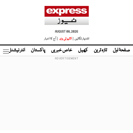
AUGUST 08, 2026
اشتہار لگائیں |
لائیو ٹی وی
| آج کا اخبار
صفحۂ اول
تازہ ترین
کھیل
خاص خبریں
پاکستان
انٹر نیشنل
ٹا