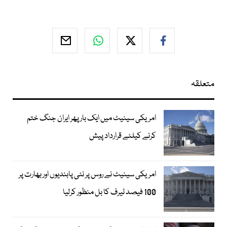
متعلقہ
امریکی سینیٹ میں ایک بار پھر ایران جنگ ختم
کرنے کیلئے قرارداد پیش
امریکی سینیٹ نے روس پر نئی پابندیوں اور بھارت پر
100 فیصد ٹیرف کا بل منظور کرلیا