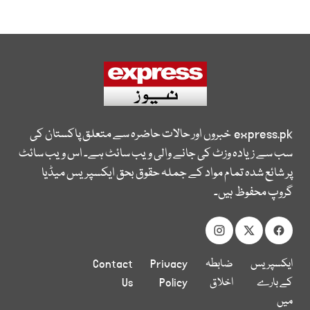
express.pk
خبروں اور حالات حاضرہ سے متعلق پاکستان کی
سب سے زیادہ وزٹ کی جانے والی ویب سائٹ ہے۔ اس ویب سائٹ
پر شائع شدہ تمام مواد کے جملہ حقوق بحق ایکسپریس میڈیا
گروپ محفوظ ہیں۔
ایکسپریس
ضابطہ
Privacy
Contact
کے بارے
اخلاق
Policy
Us
میں