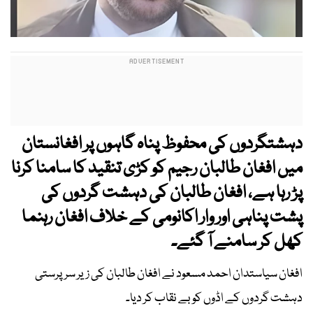
دہشتگردوں کی محفوظ پناہ گاہوں پر افغانستان
میں افغان طالبان رجیم کو کڑی تنقید کا سامنا کرنا
پڑ رہا ہے، افغان طالبان کی دہشت گردوں کی
پشت پناہی اور وار اکانومی کے خلاف افغان رہنما
کھل کر سامنے آ گئے۔
افغان سیاستدان احمد مسعود نے افغان طالبان کی زیر سرپرستی
دہشت گردوں کے اڈوں کو بے نقاب کر دیا۔