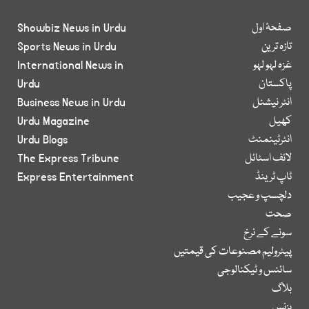
صفحۂ اول
Showbiz News in Urdu
تازہ ترین
Sports News in Urdu
غزہ لہو لہو
International News in
پاکستان
Urdu
انٹر نیشنل
Business News in Urdu
کھیل
Urdu Magazine
انٹرٹینمنٹ
Urdu Blogs
لائف اسٹائل
The Express Tribune
ٹاپ ٹرینڈ
Express Entertainment
دلچسپ و عجیب
صحت
سونے کے نرخ
پیٹرولیم مصنوعات کی قیمتیں
سائنس و ٹیکنالوجی
بلاگ
بزنس