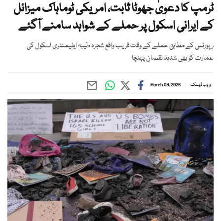
ٹرمپ کا دعویٰ جھوٹا ثابت، امریکی ٹوماہاک میزائل
کے ایرانی اسکول پر حملے کے شواہد سامنے آگئے
رپورٹس کے مطابق حملے کے وقت قریب واقع شجرہ طیبہ ایلیمنٹری اسکول کی
عمارت کو بھی شدید نقصان پہنچا
ویب ڈیسک
March 09, 2026