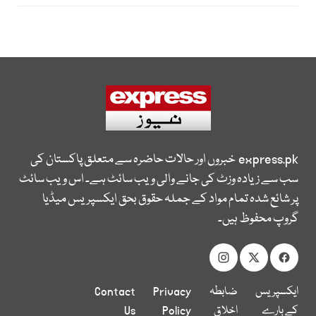
express.pk
خبروں اور حالات حاضرہ سے متعلق پاکستان کی
سب سے زیادہ وزٹ کی جانے والی ویب سائٹ ہے۔ اس ویب سائٹ
پر شائع شدہ تمام مواد کے جملہ حقوق بحق ایکسپریس میڈیا
گروپ محفوظ ہیں۔
ایکسپریس
ضابطہ
Privacy
Contact
کے بارے
اخلاق
Policy
Us