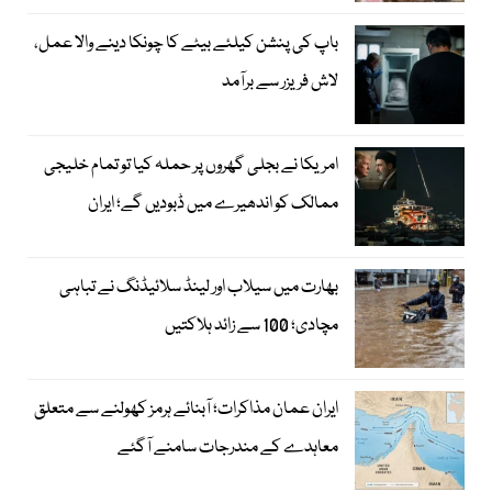
باپ کی پنشن کیلئے بیٹے کا چونکا دینے والا عمل،
لاش فریزر سے برآمد
امریکا نے بجلی گھروں پر حملہ کیا تو تمام خلیجی
ممالک کو اندھیرے میں ڈبودیں گے؛ ایران
بھارت میں سیلاب اور لینڈ سلائیڈنگ نے تباہی
مچادی؛ 100 سے زائد ہلاکتیں
ایران عمان مذاکرات؛ آبنائے ہرمز کھولنے سے متعلق
معاہدے کے مندرجات سامنے آگئے