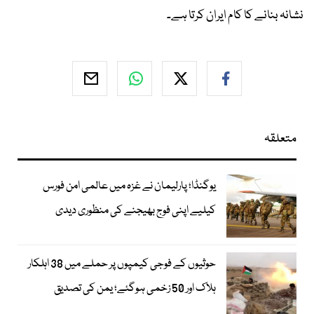
نشانہ بنانے کا کام ایران کرتا ہے۔
متعلقہ
یوگنڈا؛ پارلیمان نے غزہ میں عالمی امن فورس
کیلیے اپنی فوج بھیجنے کی منظوری دیدی
حوثیوں کے فوجی کیمپوں پر حملے میں 38 اہلکار
ہلاک اور 50 زخمی ہوگئے؛ یمن کی تصدیق