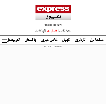
AUGUST 06, 2026
اشتہار لگائیں |
لائیو ٹی وی
| آج کا اخبار
صفحۂ اول
تازہ ترین
کھیل
خاص خبریں
پاکستان
انٹر نیشنل
ٹا