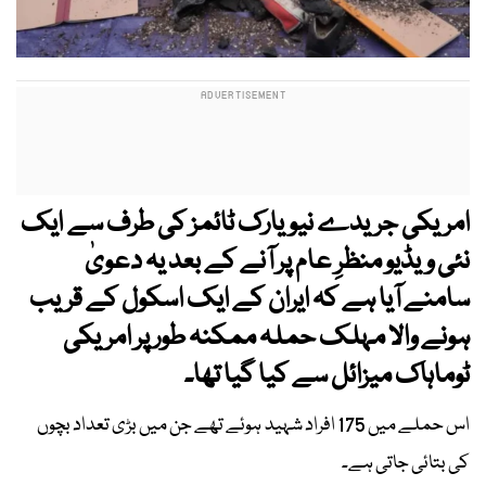
امریکی جریدے نیویارک ٹائمز کی طرف سے ایک
نئی ویڈیو منظرِ عام پر آنے کے بعد یہ دعویٰ
سامنے آیا ہے کہ ایران کے ایک اسکول کے قریب
ہونے والا مہلک حملہ ممکنہ طور پر امریکی
ٹوماہاک میزائل سے کیا گیا تھا۔
اس حملے میں 175 افراد شہید ہوئے تھے جن میں بڑی تعداد بچوں
کی بتائی جاتی ہے۔