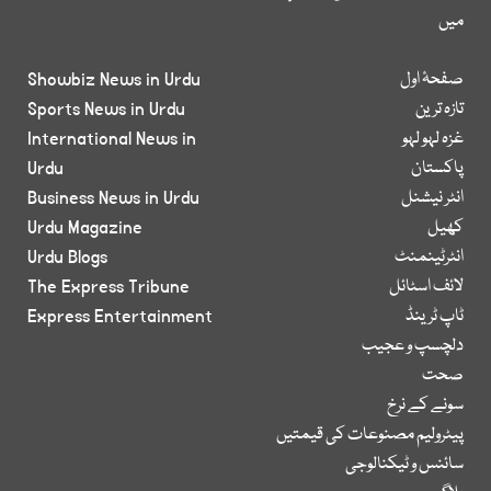
میں
صفحۂ اول
Showbiz News in Urdu
تازہ ترین
Sports News in Urdu
غزہ لہو لہو
International News in
پاکستان
Urdu
انٹر نیشنل
Business News in Urdu
کھیل
Urdu Magazine
انٹرٹینمنٹ
Urdu Blogs
لائف اسٹائل
The Express Tribune
ٹاپ ٹرینڈ
Express Entertainment
دلچسپ و عجیب
صحت
سونے کے نرخ
پیٹرولیم مصنوعات کی قیمتیں
سائنس و ٹیکنالوجی