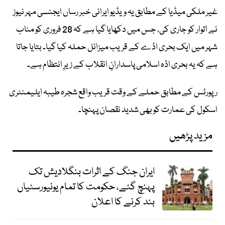
غیر ملکی میڈیا کے مطابق یہ ویڈیو ایرانی خبر رساں ایجنسی مہر نیوز
نے اتوار کو جاری کی، جس میں دکھایا گیا ہے کہ 28 فروری کو مناب
شہر میں ایک بحری اڈے کے قریب میزائل حملہ کیا گیا۔ بتایا جاتا
ہے کہ یہ بحری اڈہ اسلامی پاسدارانِ انقلاب کے زیرِ انتظام ہے۔
رپورٹس کے مطابق حملے کے وقت قریب واقع شجرہ طیبہ ایلیمنٹری
اسکول کی عمارت کو بھی شدید نقصان پہنچا۔
مزید پڑھیں
ایران جنگ کے اثرات بنگلادیش تک
پہنچ گئے، حکومت کا تمام یونیورسٹیاں
بند کرنے کا اعلان