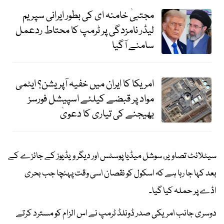
مجتبیٰ خامنہ ای کی بطور ایرانی سپریم
لیڈر نامزدگی پر ٹرمپ کا محتاط ردعمل
سامنے آگیا
امریکا کا ایران میں خفیہ آپریشن؟ ایٹمی
مواد پر قبضے کیلئے اسپیشل فورسز
بھیجنے کی تیاری کا دعویٰ
سیٹلائٹ تصاویر، سوشل میڈیا پوسٹس اور دیگر ویڈیوز کے جائزے کے
بعد کہا جا رہا ہے کہ اسکول کو نقصان اسی وقت پہنچا جب بحری
اڈے پر حملہ کیا گیا۔
دوسری جانب امریکی صدر ڈونلڈ ٹرمپ نے اس الزام کو مسترد کرتے