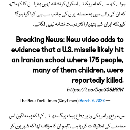
ہوئے کہا ہے کہ امریکا نے اسکول کو نشانہ نہیں بنایا۔ ان کا کہنا تھا
کہ ان کی رائے میں یہ حملہ ایران کی جانب سے ہی کیا گیا ہوگا
کیونکہ ایران کے ہتھیار اکثر درست نشانہ نہیں لگاتے۔
Breaking News: New video adds to
evidence that a U.S. missile likely hit
an Iranian school where 175 people,
many of them children, were
reportedly killed.
https://t.co/Dqo309M8lW
March 9, 2026
— The New York Times (@nytimes)
اس موقع پر امریکی وزیر دفاع پیٹ ہیگستھ نے کہا کہ پینٹاگون اس
معاملے کی تحقیقات کر رہا ہے، تاہم ان کا مؤقف تھا کہ شہریوں کو