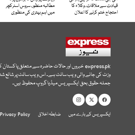
قیادت سے ملاقات، وکلاء کا
مطالبہ منظور، سروس اسٹرکچر
احتجاج ختم کرنے کا اعلان
میں اہم بہتری کی منظوری
express.pk
خبروں اور حالات حاضرہ سے متعلق پاکستان 
وزٹ کی جانے والی ویب سائٹ ہے۔ اس ویب سائٹ پر شائع شدہ
جملہ حقوق بحق ایکسپریس میڈیا گروپ محفوظ ہیں۔
ایکسپریس کے بارے میں
ضابطہ اخلاق
Privacy Policy