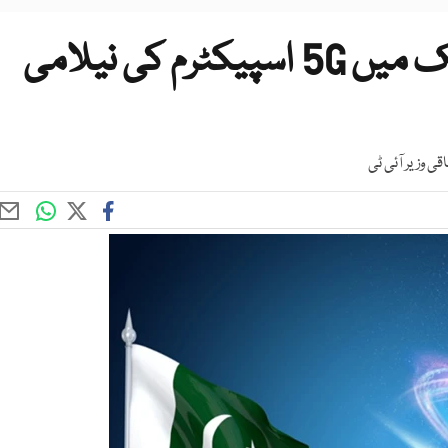
وفاقی حکومت کا کل سے ملک میں 5G اسپیکٹرم کی نیلامی
ی وزیر آئی ٹی