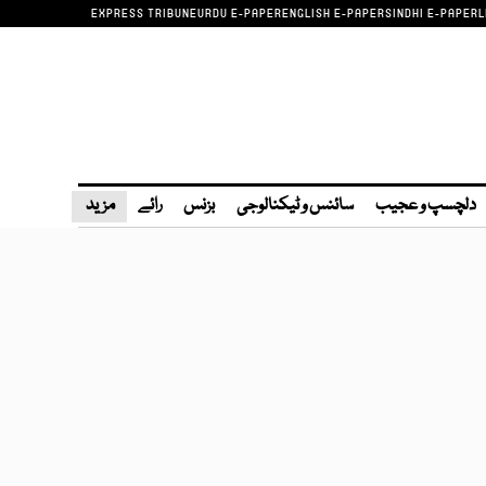
EXPRESS TRIBUNE
URDU E-PAPER
ENGLISH E-PAPER
SINDHI E-PAPER
L
دلچسپ و عجیب
سائنس و ٹیکنالوجی
بزنس
رائے
مزید