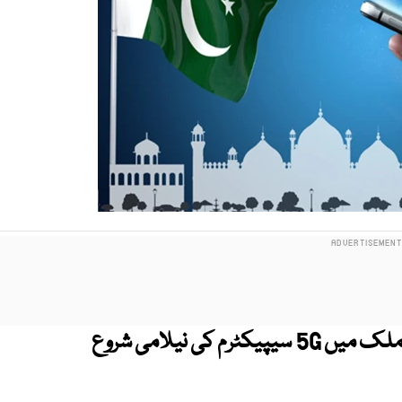
وفاقی حکومت نے کل (منگل) سے ملک میں 5G سیپیکٹرم کی نیلامی شروع