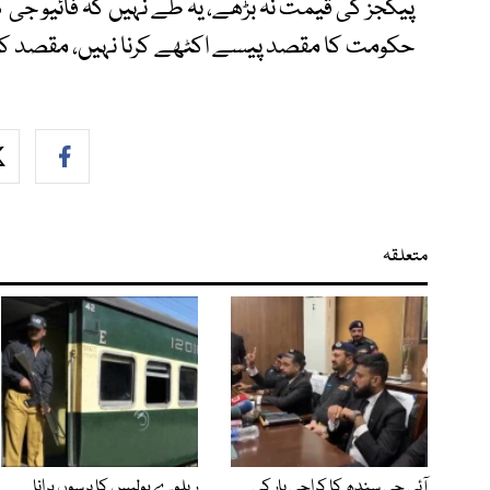
پیکجز کی قیمت نہ بڑھے، یہ طے نہیں کہ فائیو جی 
حکومت کا مقصد پیسے اکٹھے کرنا نہیں، مقصد کنیکٹ
متعلقہ
آئی جی سندھ کا کراچی بار کی
ریلوے پولیس کا برسوں پرانا