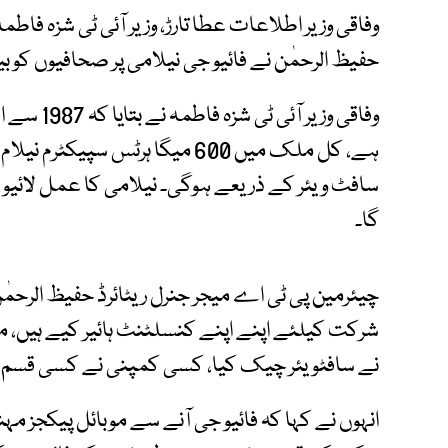
وفاقی وزیر اطلاعات عطا تارڑ، وزیر آئی ٹی شزہ فاطم
حفیظ الرحمٰن نے فائیو جی نیلامی پر صحافیوں کو 
ہے، کل ملک میں 600 میگا ہرٹس سپ
سافٹ ویئر کے ذریعے ہوگی۔ نیلامی کا عمل لائیو 
گا۔
چیئرمین پی ٹی اے میجر جنرل ریٹائرڈ حفیظ الرحمٰ
شرکت کیلئے اپنے اپنے کنسلٹنٹ ہائیر کیے ہیں، م
نے سافٹویئر چیک کیا، کسی کمپنی نے کسی قسم ک
انہوں نے کہا کہ فائیو جی آنے سے موبائل پیکجز مہ