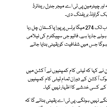
ہ اور چیئرمین پی ٹی اے میجر جنرل ریٹائرڈ
بیک گراؤنڈ بریفنگ دی۔
وفاقی وزیر آئی ٹی شزہ فاطمہ نے بتایا کہ 1987 سے اب تک 274 میگا ہرٹس پر پورا پاکستان چل رہا
یکٹرم نیلام ہونے جارہا ہے، فائیو جی سپیکٹرم کی نیلامی
ہوگا جس میں شفافیت کو یقینی بنایا جائے
ن نے کہا کہ ٹیلی کام کمپنیوں نے آکشن میں
وک آکشن کے دوران تمام ٹیلی کام کمپنیوں
ے کسی خدشے کا اظہار نہیں کیا۔
نگے نہیں ہونگے، پی ٹی اے یقینی بنائے گا کہ