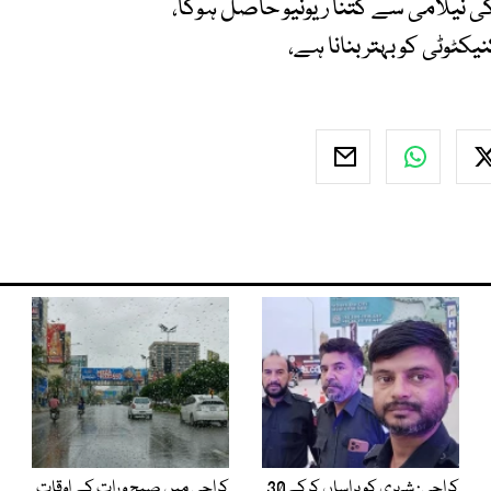
کی نیلامی سے کتنا ریونیو حاصل ہوگا،
وٹی کو بہتر بنانا ہے،
کراچی: شہری کو ہراساں کرکے30
کراچی میں صبح و رات کے اوقات