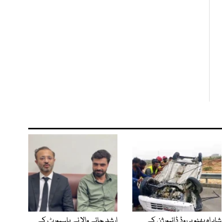
شاہراہ بھٹو پر روڈ ڈائیورژن کے
ارشد چائے والا نے پاسپورٹ کے