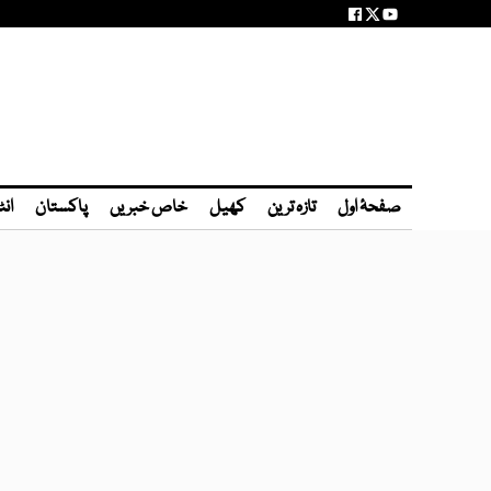
صفحۂ اول
تازہ ترین
کھیل
خاص خبریں
پاکستان
انٹ