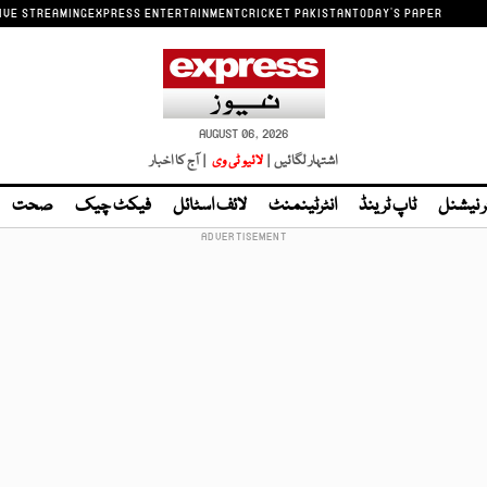
IVE STREAMING
EXPRESS ENTERTAINMENT
CRICKET PAKISTAN
TODAY'S PAPER
AUGUST 06, 2026
اشتہار لگائیں |
لائیو ٹی وی
| آج کا اخبار
ر نیشنل
ٹاپ ٹرینڈ
انٹرٹینمنٹ
لائف اسٹائل
فیکٹ چیک
صحت