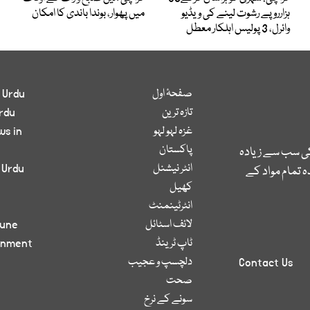
ہزارروپے رشوت لینے کی ویڈیو
میں پھوار، بوندا باندی کا امکان
وائرل، 3 پولیس اہلکار معطل
صفحۂ اول
 Urdu
تازہ ترین
rdu
غزہ لہو لہو
ws in
پاکستان
کی سب سے زیادہ
انٹر نیشنل
 Urdu
 تمام مواد کے
کھیل
انٹرٹینمنٹ
لائف اسٹائل
bune
ٹاپ ٹرینڈ
inment
دلچسپ و عجیب
Contact Us
صحت
سونے کے نرخ