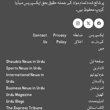
پر شائع شدہ تمام مواد کے جملہ حقوق بحق ایکسپریس میڈیا
گروپ محفوظ ہیں۔
ایکسپریس
ضابطہ
Privacy
Contact
کے بارے
اخلاق
Policy
Us
میں
صفحۂ اول
Showbiz News in Urdu
تازہ ترین
Sports News in Urdu
غزہ لہو لہو
International News in
پاکستان
Urdu
انٹر نیشنل
Business News in Urdu
کھیل
Urdu Magazine
انٹرٹینمنٹ
Urdu Blogs
لائف اسٹائل
The Express Tribune