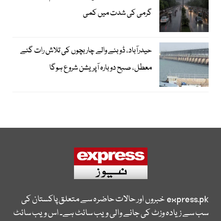
گرمی کی شدت میں کمی
حیدرآباد، ڈوبنے والے چار بچوں کی تلاش رات گئے
معطل، صبح دوبارہ آپریشن شروع ہوگا
express.pk
خبروں اور حالات حاضرہ سے متعلق پاکستان کی
سب سے زیادہ وزٹ کی جانے والی ویب سائٹ ہے۔ اس ویب سائٹ