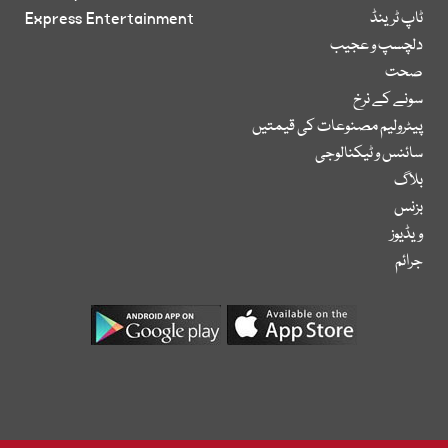
ٹاپ ٹرینڈ
Express Entertainment
دلچسپ و عجیب
صحت
سونے کے نرخ
پیٹرولیم مصنوعات کی قیمتیں
سائنس و ٹیکنالوجی
بلاگ
بزنس
ویڈیوز
جرائم