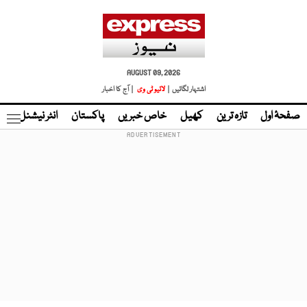
AUGUST 09, 2026
اشتہار لگائیں |
لائیو ٹی وی
| آج کا اخبار
صفحۂ اول
تازہ ترین
کھیل
خاص خبریں
پاکستان
انٹر نیشنل
ٹا