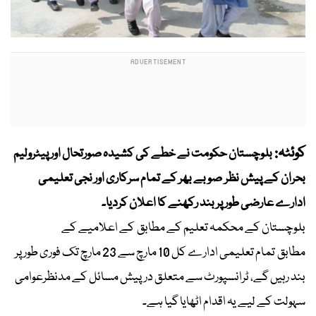
کوئٹہ:
بلوچستان حکومت نے خطے کی کشیدہ صورتحال اور پیٹرولیم
بحران کے پیش نظر صوبے بھر کے تمام سرکاری اور نجی تعلیمی
ادارے عارضی طور پر بند رکھنے کا اعلان کردیا۔
بلوچستان کے محکمہ تعلیم کے مطابق کے اعلامیے کے
مطابق تمام تعلیمی ادارے کل 10 مارچ سے 23 مارچ تک فوری طور پر
بند رہیں گے، ٹرانسپورٹ سے متعلق درپیش مسائل کے مدنظرعوامی
سہولت کے لیے یہ اقدام اٹھایا گیا ہے۔