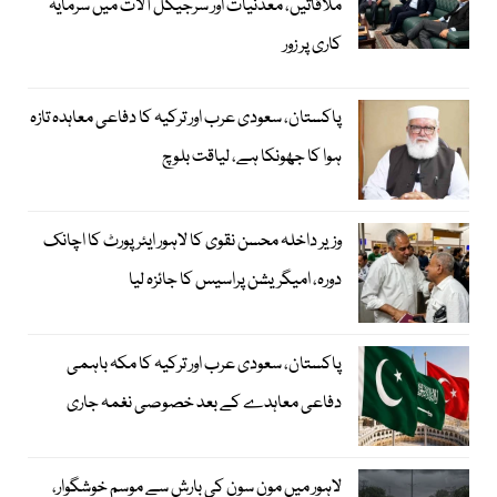
ملاقاتیں، معدنیات اور سرجیکل آلات میں سرمایہ
کاری پر زور
پاکستان، سعودی عرب اور ترکیہ کا دفاعی معاہدہ تازہ
ہوا کا جھونکا ہے، لیاقت بلوچ
وزیر داخلہ محسن نقوی کا لاہور ایئر پورٹ کا اچانک
دورہ، امیگریشن پراسیس کا جائزہ لیا
پاکستان، سعودی عرب اور ترکیہ کا مکہ باہمی
دفاعی معاہدے کے بعد خصوصی نغمہ جاری
لاہور میں مون سون کی بارش سے موسم خوشگوار،