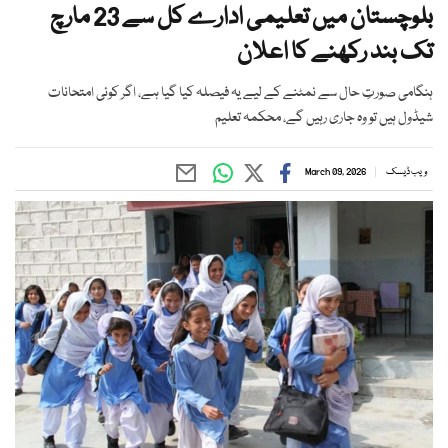
بلوچستان میں تعلیمی ادارے کل سے 23 مارچ
تک بند رکھنے کا اعلان
ہنگامی صورتِ حال سے نمٹنے کے لیے یہ فیصلہ کیا گیا ہے، اگر کوئی امتحانات
شیڈول ہیں تو وہ جاری رہیں گے، محکمہ تعلیم
ویب ڈیسک
March 09, 2026