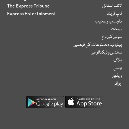
لائف اسٹائل
The Express Tribune
ٹاپ ٹرینڈ
Express Entertainment
دلچسپ و عجیب
صحت
سونے کے نرخ
پیٹرولیم مصنوعات کی قیمتیں
سائنس و ٹیکنالوجی
بلاگ
بزنس
ویڈیوز
جرائم