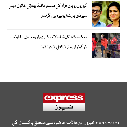
کروڑوں روپوں فراڈ کی ماسٹر مائنڈ بھارتی خاتون دبئی
سے ڈی پورٹ؛ پونے میں گرفتار
میکسیکو؛ ٹک ٹاک لائیو کے دوران معروف انفلوئنسر
کو گولیاں مار کر قتل کر دیا گیا
express.pk
خبروں اور حالات حاضرہ سے متعلق پاکستان کی