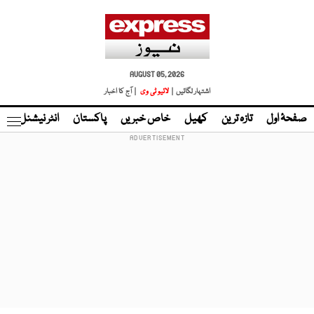
AUGUST 05, 2026
اشتہار لگائیں |
لائیو ٹی وی
| آج کا اخبار
صفحۂ اول
تازہ ترین
کھیل
خاص خبریں
پاکستان
انٹر نیشنل
ٹا