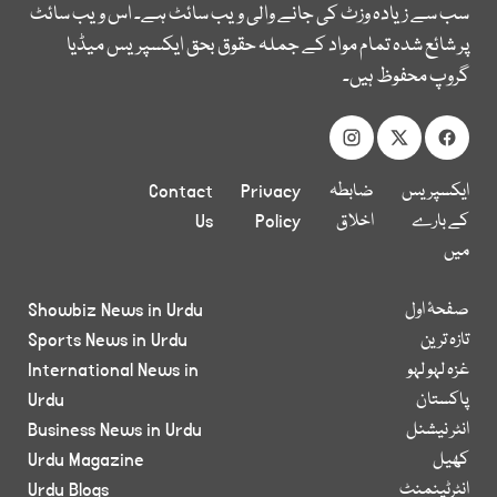
سب سے زیادہ وزٹ کی جانے والی ویب سائٹ ہے۔ اس ویب سائٹ
پر شائع شدہ تمام مواد کے جملہ حقوق بحق ایکسپریس میڈیا
گروپ محفوظ ہیں۔
ایکسپریس
ضابطہ
Privacy
Contact
کے بارے
اخلاق
Policy
Us
میں
صفحۂ اول
Showbiz News in Urdu
تازہ ترین
Sports News in Urdu
غزہ لہو لہو
International News in
پاکستان
Urdu
انٹر نیشنل
Business News in Urdu
کھیل
Urdu Magazine
انٹرٹینمنٹ
Urdu Blogs