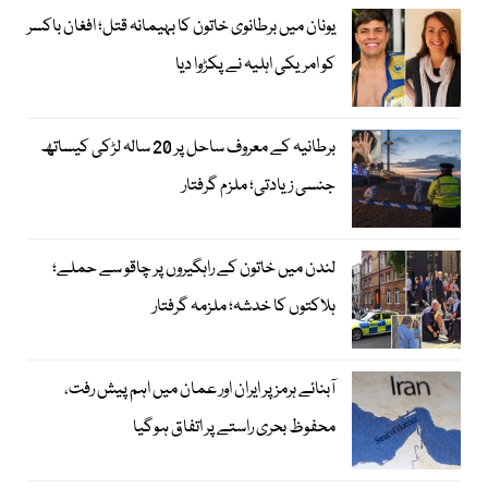
یونان میں برطانوی خاتون کا بہیمانہ قتل؛ افغان باکسر
کو امریکی اہلیہ نے پکڑوا دیا
برطانیہ کے معروف ساحل پر 20 سالہ لڑکی کیساتھ
جنسی زیادتی؛ ملزم گرفتار
لندن میں خاتون کے راہگیروں پر چاقو سے حملے؛
ہلاکتوں کا خدشہ؛ ملزمہ گرفتار
آبنائے ہرمز پر ایران اور عمان میں اہم پیش رفت،
محفوظ بحری راستے پر اتفاق ہوگیا