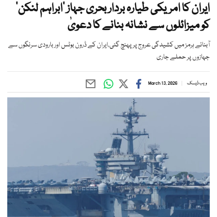
ایران کا امریکی طیارہ بردار بحری جہاز ’ابراہم لنکن‘
کو میزائلوں سے نشانہ بنانے کا دعویٰ
آبنائے ہرمز میں کشیدگی عروج پر پہنچ گئی،ایران کے ڈرون بوٹس اور بارودی سرنگوں سے
جہازوں پر حملے جاری
ویب ڈیسک
March 13, 2026