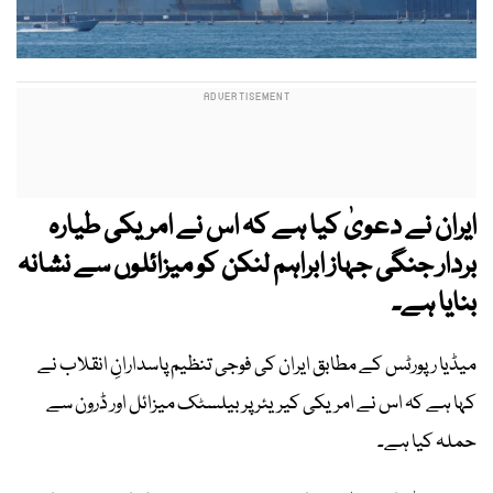
ایران نے دعویٰ کیا ہے کہ اس نے امریکی طیارہ
بردار جنگی جہاز ابراہم لنکن کو میزائلوں سے نشانہ
بنایا ہے۔
میڈیا رپورٹس کے مطابق ایران کی فوجی تنظیم پاسدارانِ انقلاب نے
کہا ہے کہ اس نے امریکی کیریئر پر بیلسٹک میزائل اور ڈرون سے
حملہ کیا ہے۔