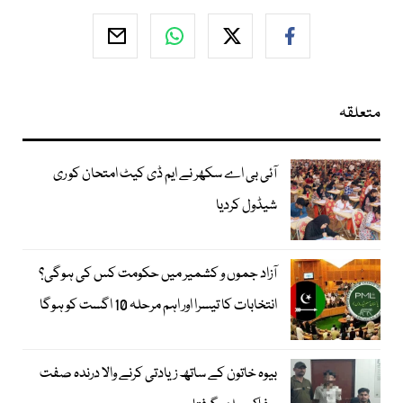
متعلقہ
آئی بی اے سکھر نے ایم ڈی کیٹ امتحان کو ری
شیڈول کردیا
آزاد جموں و کشمیر میں حکومت کس کی ہوگی؟
انتخابات کا تیسرا اور اہم مرحلہ 10 اگست کو ہوگا
بیوہ خاتون کے ساتھ زیادتی کرنے والا درندہ صفت