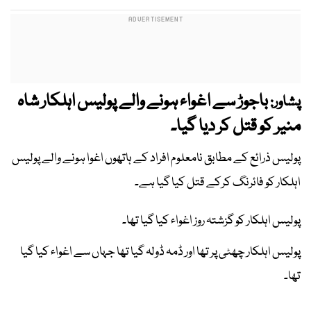
باجوڑ سے اغواء ہونے والے پولیس اہلکار شاہ
پشاور:
منیر کو قتل کر دیا گیا۔
پولیس ذرائع کے مطابق نامعلوم افراد کے ہاتھوں اغوا ہونے والے پولیس
اہلکار کو فائرنگ کرکے قتل کیا گیا ہے۔
پولیس اہلکار کو گزشتہ روز اغواء کیا گیا تھا۔
پولیس اہلکار چھٹی پر تھا اور ڈمہ ڈولہ گیا تھا جہاں سے اغواء کیا گیا
تھا۔