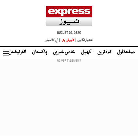
AUGUST 06, 2026
اشتہار لگائیں |
لائیو ٹی وی
| آج کا اخبار
صفحۂ اول
تازہ ترین
کھیل
خاص خبریں
پاکستان
انٹر نیشنل
ٹا