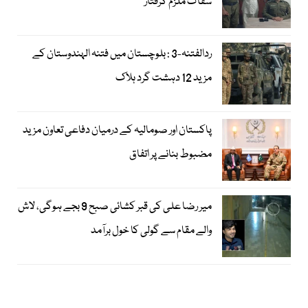
سفاک ملزم گرفتار
ردالفتنہ-3 : بلوچستان میں فتنہ الہندوستان کے
مزید 12 دہشت گرد ہلاک
پاکستان اور صومالیہ کے درمیان دفاعی تعاون مزید
مضبوط بنانے پر اتفاق
میر رضا علی کی قبر کشائی صبح 9 بجے ہوگی، لاش
والے مقام سے گولی کا خول برآمد