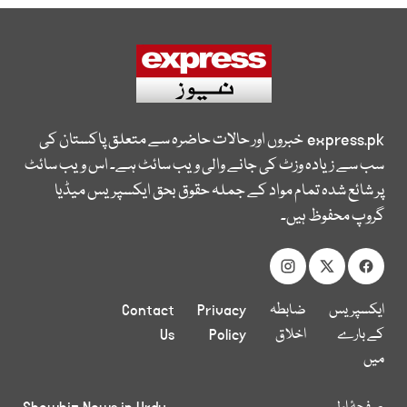
express.pk
خبروں اور حالات حاضرہ سے متعلق پاکستان کی
سب سے زیادہ وزٹ کی جانے والی ویب سائٹ ہے۔ اس ویب سائٹ
پر شائع شدہ تمام مواد کے جملہ حقوق بحق ایکسپریس میڈیا
گروپ محفوظ ہیں۔
ایکسپریس
ضابطہ
Privacy
Contact
کے بارے
اخلاق
Policy
Us
میں