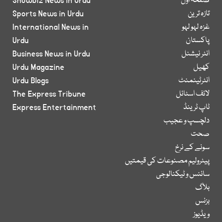
صفحۂ اول
Showbiz News in Urdu
تازہ ترین
Sports News in Urdu
غزہ لہو لہو
International News in
پاکستان
Urdu
انٹر نیشنل
Business News in Urdu
کھیل
Urdu Magazine
انٹرٹینمنٹ
Urdu Blogs
لائف اسٹائل
The Express Tribune
ٹاپ ٹرینڈ
Express Entertainment
دلچسپ و عجیب
صحت
سونے کے نرخ
پیٹرولیم مصنوعات کی قیمتیں
سائنس و ٹیکنالوجی
بلاگ
بزنس
ویڈیوز