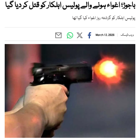
باجوڑ؛ اغواء ہونے والے پولیس اہلکار کو قتل کر دیا گیا
پولیس اہلکار کو گزشتہ روز اغواء کیا گیا تھا
ویب ڈیسک
March 13, 2026