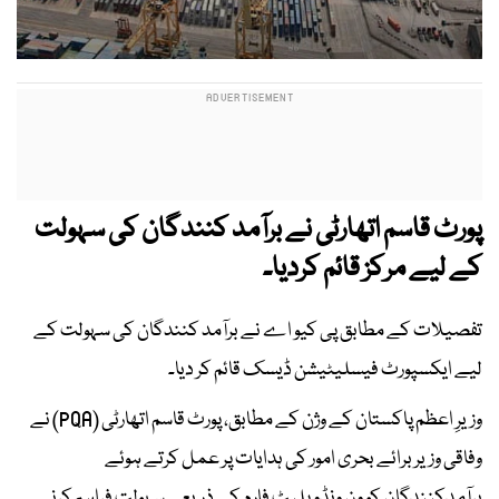
پورٹ قاسم اتھارٹی نے برآمد کنندگان کی سہولت
کے لیے مرکز قائم کردیا۔
تفصیلات کے مطابق پی کیو اے نے برآمد کنندگان کی سہولت کے
لیے ایکسپورٹ فیسلیٹیشن ڈیسک قائم کر دیا۔
وزیرِ اعظم پاکستان کے وژن کے مطابق، پورٹ قاسم اتھارٹی (PQA) نے
وفاقی وزیر برائے بحری امور کی ہدایات پر عمل کرتے ہوئے
برآمدکنندگان کو ون ونڈو پلیٹ فارم کے ذریعے سہولت فراہم کرنے