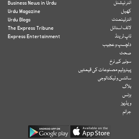
انٹر نیشنل
Business News in Urdu
کھیل
Urdu Magazine
انٹرٹینمنٹ
Urdu Blogs
لائف اسٹائل
The Express Tribune
ٹاپ ٹرینڈ
Express Entertainment
دلچسپ و عجیب
صحت
سونے کے نرخ
پیٹرولیم مصنوعات کی قیمتیں
سائنس و ٹیکنالوجی
بلاگ
بزنس
ویڈیوز
جرائم