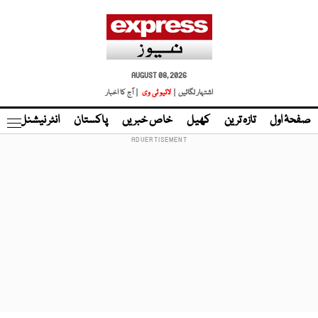
AUGUST 08, 2026
اشتہار لگائیں |
لائیو ٹی وی
| آج کا اخبار
صفحۂ اول
تازہ ترین
کھیل
خاص خبریں
پاکستان
انٹر نیشنل
ٹا