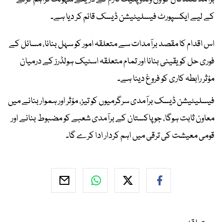
کے لیے ایکسپورٹ فیسلیٹیشن ڈیسک قائم کر دیا ہے۔
اس اقدام کا مقصد برآمدات سے متعلقہ امور کو سہل بنانا، مسائل کے
فوری حل کو یقینی بنانا اور تمام متعلقہ اسٹیک ہولڈرز کے درمیان
مؤثر رابطہ کاری کو فروغ دینا ہے۔
فیسلیٹیشن ڈیسک برآمدی سرگرمیوں کو تیز، مؤثر اور ہموار بنانے میں
معاون ثابت ہوگا، جو پاکستان کے برآمدی شعبے کو مضبوط بنانے اور
قومی معیشت کی ترقی میں اہم کردار ادا کرے گا۔