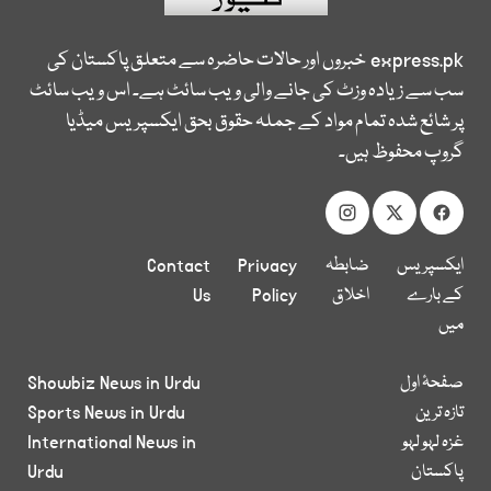
express.pk
خبروں اور حالات حاضرہ سے متعلق پاکستان کی
سب سے زیادہ وزٹ کی جانے والی ویب سائٹ ہے۔ اس ویب سائٹ
پر شائع شدہ تمام مواد کے جملہ حقوق بحق ایکسپریس میڈیا
گروپ محفوظ ہیں۔
ایکسپریس
ضابطہ
Privacy
Contact
کے بارے
اخلاق
Policy
Us
میں
صفحۂ اول
Showbiz News in Urdu
تازہ ترین
Sports News in Urdu
غزہ لہو لہو
International News in
پاکستان
Urdu