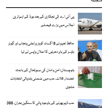
متعلقہ
پی آئی اے کی نجکاری کے بعد بورڈ کے اہم ترین
اجلاس میں بڑے فیصلے
حافظ نعیم نے 9 اگست کو وزیراعلیٰ پنجاب اور گورنر
ہاؤسز کے باہر دھرنوں کا اعلان واپس لے لیا
بلوچستان؛ امن و امان کی صورتحال کے باعث
خضدار، قلات، حب میں ضمنی بلدیاتی انتخابات
ملتوی
حب ڈیم بھرنے کے باوجود پانی کا سنگین بحران، 300