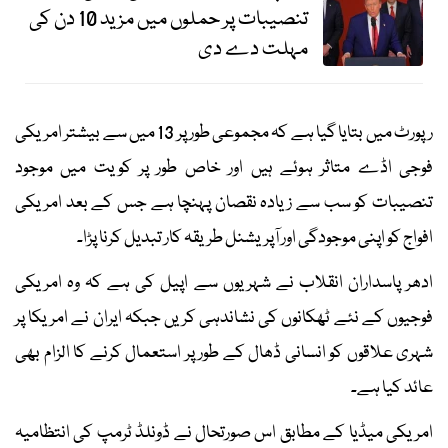
تنصیبات پر حملوں میں مزید 10 دن کی
مہلت دے دی
رپورٹ میں بتایا گیا ہے کہ مجموعی طور پر 13 میں سے بیشتر امریکی
فوجی اڈے متاثر ہوئے ہیں اور خاص طور پر کویت میں موجود
تنصیبات کو سب سے زیادہ نقصان پہنچا ہے جس کے بعد امریکی
افواج کو اپنی موجودگی اور آپریشنل طریقہ کار تبدیل کرنا پڑا۔
ادھر پاسداران انقلاب نے شہریوں سے اپیل کی ہے کہ وہ امریکی
فوجیوں کے نئے ٹھکانوں کی نشاندہی کریں جبکہ ایران نے امریکا پر
شہری علاقوں کو انسانی ڈھال کے طور پر استعمال کرنے کا الزام بھی
عائد کیا ہے۔
امریکی میڈیا کے مطابق اس صورتحال نے ڈونلڈ ٹرمپ کی انتظامیہ