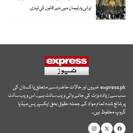
ایرانی پارلیمان میں نئے قانون کی تیاری
express.pk
خبروں اور حالات حاضرہ سے متعلق پاکستان کی
سب سے زیادہ وزٹ کی جانے والی ویب سائٹ ہے۔ اس ویب سائٹ
پر شائع شدہ تمام مواد کے جملہ حقوق بحق ایکسپریس میڈیا
گروپ محفوظ ہیں۔