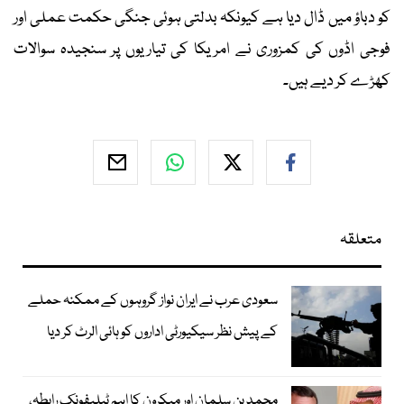
کو دباؤ میں ڈال دیا ہے کیونکہ بدلتی ہوئی جنگی حکمت عملی اور
فوجی اڈوں کی کمزوری نے امریکا کی تیاریوں پر سنجیدہ سوالات
کھڑے کر دیے ہیں۔
متعلقہ
سعودی عرب نے ایران نواز گروہوں کے ممکنہ حملے
کے پیش نظر سیکیورٹی اداروں کو ہائی الرٹ کر دیا
محمد بن سلمان اور میکرون کا اہم ٹیلیفونک رابطہ،