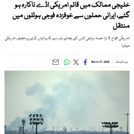
خلیجی ممالک میں قائم امریکی اڈے ناکارہ ہو
گئے، ایرانی حملوں سے خوفزدہ فوجی ہوٹلوں میں
منتقل
امریکی افواج کا بڑا حصہ روایتی اڈوں کے بجائے دور سے کارروائیاں کرنے پر مجبور، امریکی
میڈیا
ویب ڈیسک
March 27, 2026