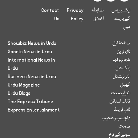
ایکسپریس
ضابطہ
Privacy
Contact
کے بارے
اخلاق
Policy
Us
میں
صفحۂ اول
Showbiz News in Urdu
تازہ ترین
Sports News in Urdu
غزہ لہو لہو
International News in
پاکستان
Urdu
انٹر نیشنل
Business News in Urdu
کھیل
Urdu Magazine
انٹرٹینمنٹ
Urdu Blogs
لائف اسٹائل
The Express Tribune
ٹاپ ٹرینڈ
Express Entertainment
دلچسپ و عجیب
صحت
سونے کے نرخ