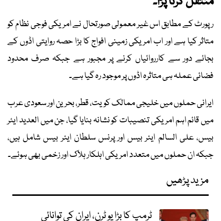
منتقل کرنا پڑا۔
رپورٹ کے مطابق اس غیر معمولی صورتحال نے امریکی فوجی نظام کو
متاثر کیا ہے اور اب امریکی زمینی افواج کا بڑا حصہ روایتی اڈوں کے
بجائے دور سے کارروائیاں کرنے پر مجبور ہے جبکہ صرف محدود
فضائی عملہ ہی متاثرہ اڈوں پر موجود رہ گیا ہے۔
ایرانی حملوں میں خلیجی ممالک کویت، قطر، بحرین اور سعودی عرب
میں قائم اہم امریکی تنصیبات کو نشانہ بنایا گیا، جن میں العدید ایئر
بیس، علی السالم ایئر بیس اور پرنس سلطان ایئر بیس شامل ہیں،
جبکہ ان حملوں میں متعدد امریکی اہلکار ہلاک اور زخمی بھی ہوئے۔
مزید پڑھیں
ٹرمپ کا بڑا یو ٹرن، ایران کی توانائی