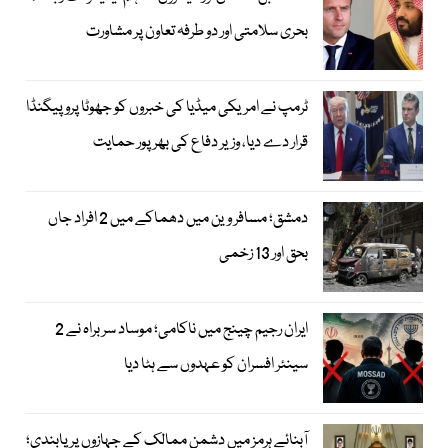
بحری سلامتی اور دو طرفہ تعاون پر مشاورت
ٹرمپ نے امریکی میڈیا کی خبروں کو جھوٹا پروپیگنڈا
قرار دے دیا، وزیر دفاع کی بھرپور حمایت
دمشق؛ مسافر وین میں دھماکے میں 2 افراد جاں
بحق اور 13 زخمی
ایران رجیم چینج میں ناکامی؛ موساد سربراہ نے 2
سینئر افسران کو عہدوں سے ہٹا دیا
آبنائے ہرمز میں دشمن ممالک کے جہازوں پر پابندی؛