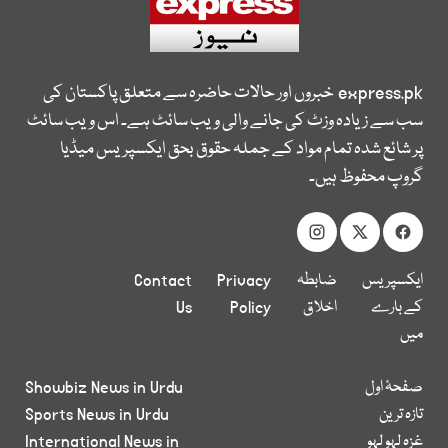
express.pk
خبروں اور حالات حاضرہ سے متعلق پاکستان کی
سب سے زیادہ وزٹ کی جانے والی ویب سائٹ ہے۔ اس ویب سائٹ
پر شائع شدہ تمام مواد کے جملہ حقوق بحق ایکسپریس میڈیا
گروپ محفوظ ہیں۔
ایکسپریس
ضابطہ
Privacy
Contact
کے بارے
اخلاق
Policy
Us
میں
صفحۂ اول
Showbiz News in Urdu
تازہ ترین
Sports News in Urdu
غزہ لہو لہو
International News in