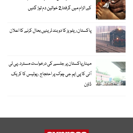
کے الزام میں گرفتار2 خواتین دم توڑ گئیں
پاکستان ریلویز کا دو بند ٹرینیں بحال کرنے کا اعلان
مینارِ پاکستان پر جلسے کی درخواست مسترد، پی ٹی
آئی کا پی ایم جی چوک پر احتجاج ، پولیس کا کریک
ڈاؤن