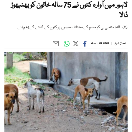
لاہور میں آوارہ کتوں نے 75 سالہ خاتون کو بھنبھوڑ
ڈالا
75 سالہ آمنہ بی بی کو جسم کے مختلف حصوں پر کتوں کے کاٹنے کے زخم آئے
نعمان شیخ
March 28, 2026