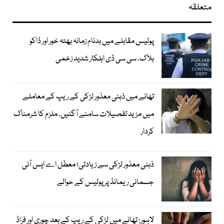
متعلقہ
پولیس مقابلے میں بدنام زمانہ بھتہ خور اور ڈاکو
ہلاک، سی سی ڈی اہلکار شدید زخمی
تھانے میں ذہنی معذور لڑکی کے ریپ کے معاملے
میں مزید تفصیلات سامنے آگئیں، ملزم کا شرمناک
کردار
ذہنی معذور لڑکی سے زیادتی؛ معطل اے ایس آئی
جسمانی ریمانڈ پر پولیس کے حوالے
لاہور: تھانے میں لڑکی کے ریپ کے بعد چوری اور فراڈ