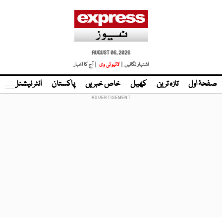
AUGUST 06, 2026
اشتہار لگائیں |
لائیو ٹی وی
| آج کا اخبار
صفحۂ اول
تازہ ترین
کھیل
خاص خبریں
پاکستان
انٹر نیشنل
ٹا