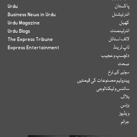
پاکستان
Urdu
انٹر نیشنل
Business News in Urdu
کھیل
Urdu Magazine
انٹرٹینمنٹ
Urdu Blogs
لائف اسٹائل
The Express Tribune
ٹاپ ٹرینڈ
Express Entertainment
دلچسپ و عجیب
صحت
سونے کے نرخ
پیٹرولیم مصنوعات کی قیمتیں
سائنس و ٹیکنالوجی
بلاگ
بزنس
ویڈیوز
جرائم