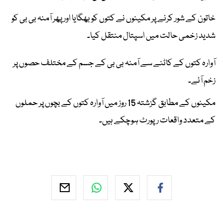
خاتون کے شور کرنے پر مکینوں نے کتوں کو بھگایا اور پھر آمنہ بی بی کو
شدید زخمی حالت میں اسپتال منتقل کیا۔
آوارہ کتوں کے کاٹنے سے آمنہ بی بی کے جسم کے مختلف حصوں پر
زخم آئے۔
مکینوں کے مطابق گزشتہ 15 روز میں آوارہ کتوں کے بچوں پر حملوں
کے متعدد واقعات رپورٹ ہوچکے ہیں۔