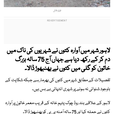
فوٹو فائل
لاہور شہر میں آوارہ کتوں نے شہریوں کی ناک میں
دم کر کے رکھ دیا ہے جہاں آج 75 سالہ بزرگ
خاتون کو گلی میں کتوں نے بھنبھوڑ ڈالا۔
تفصیلات کے مطابق شہر میں کتوں کی بھرمار ہے جبکہ شکایت کے
باوجود شنوائی نہ ہونے پر شہری انتہائی بے بس ہیں۔
لاہور کے علاقے بند روڈ چوک یتیم خانہ کے قریب معمر خاتون پر آوارہ
کتوں نے حملہ کیا اور 75 سالہ آمنہ بی بی کو بھنبھوڑ ڈالا۔