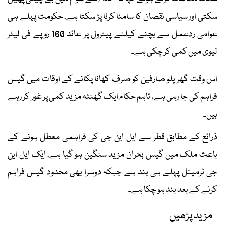
سکتی اور سیاسی نقصان کا سامنا کرنا پڑ سکتا ہے، حکومت پہلے ہی
عوامی ردعمل سے بچنے کیلئے پیٹرول پر عائد 160 روپے فی لیٹر
لیوی میں کمی کر چکی ہے۔
اس وقت گھریلو صارفین کو صرف کھانا پکانے کے اوقات میں گیس
فراہم کی جا رہی ہے، تاہم حکام ایک گھنٹہ مزید کمی پر غور کر رہے
ہیں۔
ذرائع کے مطابق قطر سے ایل این جی کی فراہمی معطل ہونے کے
باعث ملک میں گیس بحران مزید سنگین ہو گیا ہے، ایک ایل این
جی ٹرمینل پہلے ہی بند ہے جبکہ دوسرا بھی محدود گیس فراہم
کرنے کے بعد بند ہو چکا ہے۔
مزید پڑھیں