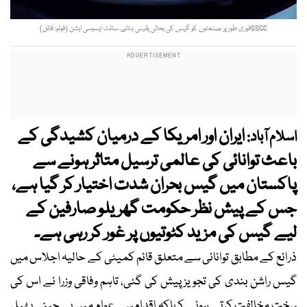
SSGCفوری طور پر صنعتوں کو گیس کی بحالی یقینی بنائے، سائٹ ایسوسی ایشن (فوٹو: فائل)
ایران اور امریکا کے درمیان کشیدگی کے
اسلام آباد:
باعث توانائی کی عالمی ترسیل متاثر ہونے سے
پاکستان میں گیس بحران شدت اختیار کر گیا ہے،
جس کے پیش نظر حکومت گھریلو صارفین کے
لیے گیس کی مزید کٹوتیوں پر غور کر رہی ہے۔
ذرائع کے مطابق توانائی سے متعلق قائم کمیٹی کے حالیہ اجلاس میں
گیس راشن بندی کی تجویز پیش کی گئی، تاہم وفاقی وزرا نے اس کی
سخت مخالفت کرتے ہوئے کہاکہ اقدام سے عوام میں بے چینی پھیل