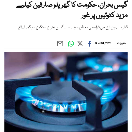
گیس بحران، حکومت کا گھریلو صارفین کیلیے
مزید کٹوتیوں پر غور
قطر سے ایل این جی فراہمی معطل ہونے سے گیس بحران سنگین ہو گیا، ذرائع
ظفر بھٹہ
April 04, 2026