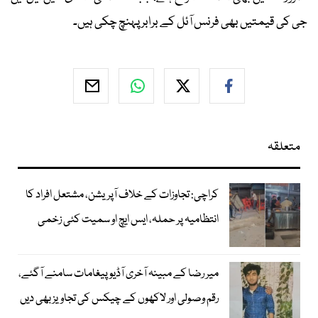
جی کی قیمتیں بھی فرنس آئل کے برابر پہنچ چکی ہیں۔
متعلقہ
کراچی: تجاوزات کے خلاف آپریشن، مشتعل افراد کا
انتظامیہ پر حملہ، ایس ایچ او سمیت کئی زخمی
میر رضا کے مبینہ آخری آڈیو پیغامات سامنے آگئے،
رقم وصولی اور لاکھوں کے چیکس کی تجاویز بھی دیں