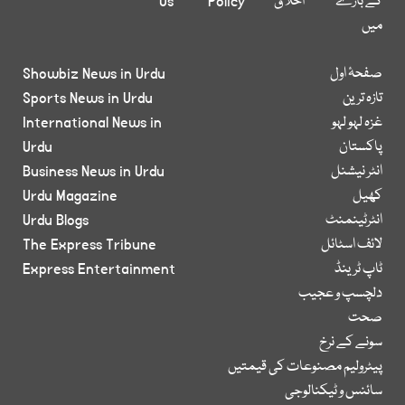
کے بارے
اخلاق
Policy
Us
میں
صفحۂ اول
Showbiz News in Urdu
تازہ ترین
Sports News in Urdu
غزہ لہو لہو
International News in
پاکستان
Urdu
انٹر نیشنل
Business News in Urdu
کھیل
Urdu Magazine
انٹرٹینمنٹ
Urdu Blogs
لائف اسٹائل
The Express Tribune
ٹاپ ٹرینڈ
Express Entertainment
دلچسپ و عجیب
صحت
سونے کے نرخ
پیٹرولیم مصنوعات کی قیمتیں
سائنس و ٹیکنالوجی