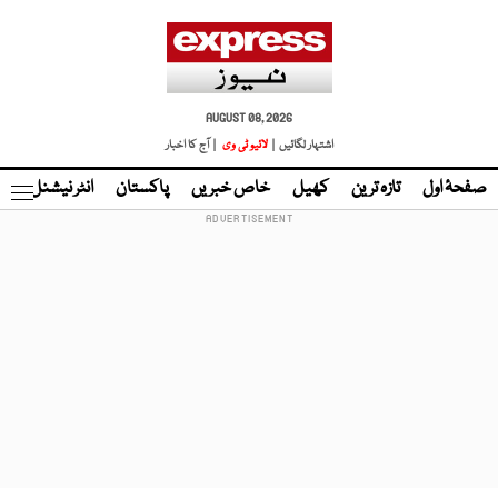
AUGUST 08, 2026
اشتہار لگائیں |
لائیو ٹی وی
| آج کا اخبار
صفحۂ اول
تازہ ترین
کھیل
خاص خبریں
پاکستان
انٹر نیشنل
ٹا