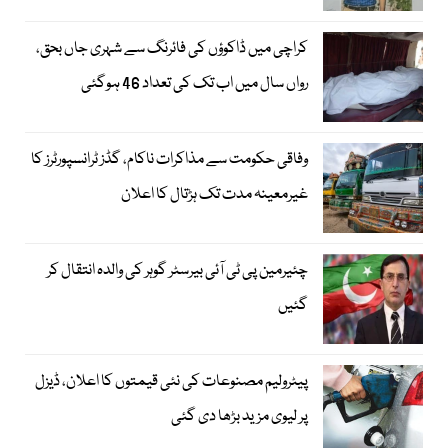
کراچی میں ڈاکوؤں کی فائرنگ سے شہری جاں بحق،
رواں سال میں اب تک کی تعداد 46 ہوگئی
وفاقی حکومت سے مذاکرات ناکام، گڈز ٹرانسپورٹرز کا
غیرمعینہ مدت تک ہڑتال کا اعلان
چئیرمین پی ٹی آئی بیرسٹر گوہر کی والدہ انتقال کر
گئیں
پیٹرولیم مصنوعات کی نئی قیمتوں کا اعلان، ڈیزل
پر لیوی مزید بڑھا دی گئی