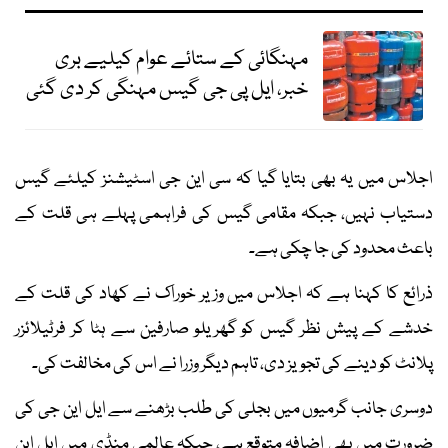
مہنگائی کے ستائے عوام کیلیے بری
خبر، ایل پی جی گیس مہنگی کر دی گئی
اجلاس میں یہ بھی بتایا گیا کہ سی این جی اسٹیشنز کیلئے گیس
دستیاب نہیں، جبکہ مقامی گیس کی فراہمی پہلے ہی قلت کے
باعث محدود کی جا چکی ہے۔
ذرائع کا کہنا ہے کہ اجلاس میں وزیر خوراک نے کھاد کی قلت کے
خدشے کے پیش نظر گیس کو گھریلو صارفین سے ہٹا کر فرٹیلائزر
پلانٹ کو دینے کی تجویز دی، تاہم دیگر وزرا نے اس کی مخالفت کی۔
دوسری جانب گرمیوں میں بجلی کی طلب بڑھنے سے ایل این جی کی
ضرورت میں بھی اضافہ متوقع ہے، جبکہ عالمی منڈی میں ایل این