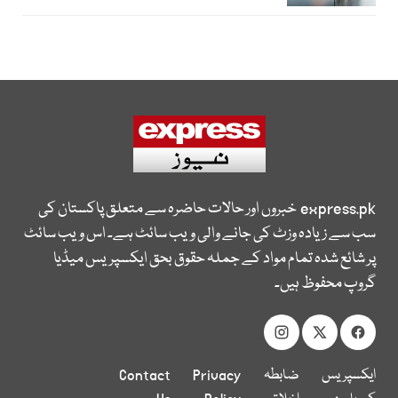
express.pk
خبروں اور حالات حاضرہ سے متعلق پاکستان کی
سب سے زیادہ وزٹ کی جانے والی ویب سائٹ ہے۔ اس ویب سائٹ
پر شائع شدہ تمام مواد کے جملہ حقوق بحق ایکسپریس میڈیا
گروپ محفوظ ہیں۔
ایکسپریس
ضابطہ
Privacy
Contact