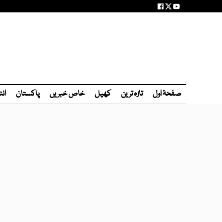
صفحۂ اول
تازہ ترین
کھیل
خاص خبریں
پاکستان
انٹ