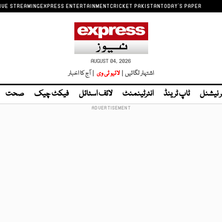
IVE STREAMING
EXPRESS ENTERTAINMENT
CRICKET PAKISTAN
TODAY'S PAPER
AUGUST 04, 2026
اشتہار لگائیں |
لائیو ٹی وی
| آج کا اخبار
ر نیشنل
ٹاپ ٹرینڈ
انٹرٹینمنٹ
لائف اسٹائل
فیکٹ چیک
صحت