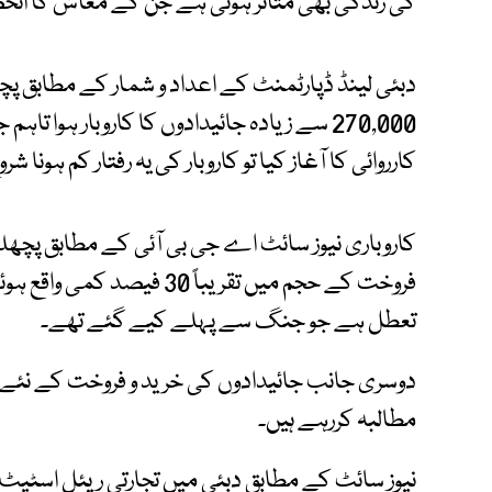
کی زندگی بھی متاثر ہوئی ہے جن کے معاش کا انحصا
270,000 سے زیادہ جائیدادوں کا کاروبار ہو
کارروائی کا آغاز کیا تو کاروبار کی یہ رفتار کم ہونا 
کاروباری نیوز سائٹ اے جی بی آئی کے مطابق پچھ
فروخت کے حجم میں تقریباً 30
تعطل ہے جو جنگ سے پہلے کیے گئے تھے۔
مطالبہ کررہے ہیں۔
نیوز سائٹ کے مطابق دبئی میں تجارتی ریئل اسٹیٹ ب