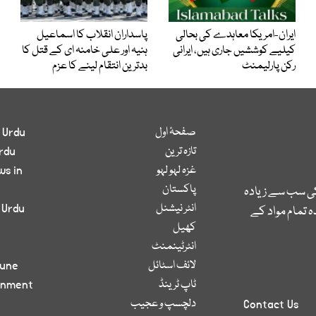
ایران-امریکا معاہدے کی بحالی
پاسداران انقلاب کا اسماعیل
کیلیے کوششیں جاری ہیں، ایرانی
ہنیہ اور علی خامنہ ای کے قتل کا
رکن پارلیمنٹ
بدترین انتقام لینے کا عزم
صفحۂ اول
 Urdu
تازہ ترین
rdu
غزہ لہو لہو
ws in
پاکستان
کی سب سے زیادہ
انٹر نیشنل
 Urdu
 تمام مواد کے
کھیل
انٹرٹینمنٹ
لائف اسٹائل
bune
ٹاپ ٹرینڈ
inment
دلچسپ و عجیب
Contact Us