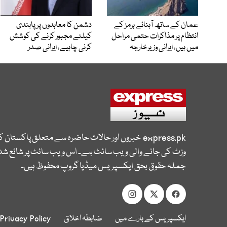
عمان کے ساتھ آبنائے ہرمز کے
دشمن کا معاہدوں پر پابندی
انتظام پر مذاکرات حتمی مراحل
کیلئے مجبور کرنے کی کوشش
میں ہیں، ایرانی وزیرخارجہ
کرنی چاہیے، ایرانی صدر
express.pk
خبروں اور حالات حاضرہ سے متعلق پاکستان 
وزٹ کی جانے والی ویب سائٹ ہے۔ اس ویب سائٹ پر شائع شدہ
جملہ حقوق بحق ایکسپریس میڈیا گروپ محفوظ ہیں۔
ایکسپریس کے بارے میں
ضابطہ اخلاق
Privacy Policy