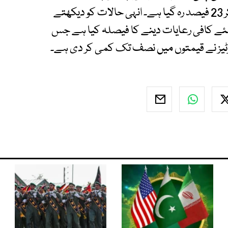
ہوٹلوں میں قیام معمول کے 90 فیصد سے کم ہو کر 23 فیصد رہ گیا ہے۔ انہی حالات کو دیکھتے
یلئے کافی رعایات دینے کا فیصلہ کیا ہے جس
رٹیز نے قیمتوں میں نصف تک کمی کر دی ہے۔