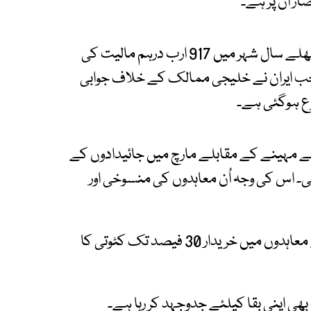
ر ان پر ہے۔
دبئی لینڈ ڈپارٹمنٹ کے اعداد و شمار کے مطابق پچھلے سال شہر میں 917 ارب درہم مالیت کی
ا تاہم جب ایران نے خلیجی ممالک کے خلاف جوابی
شروع ہوگئی ہے۔
لے مہینے کے مقابلے مارچ میں جائیدادوں کے
 فیصد کمی واقع ہوئی۔ اس کی وجہ اُن معاہدوں کی منسوخی اور
دوسری جانب جائیدادوں کی خرید و فروخت کے نئے معاہدوں میں خریدار 30 فیصد تک کٹوتی کا
ھی اپنی بقا کیلئے جدوجہد کر رہا ہے۔