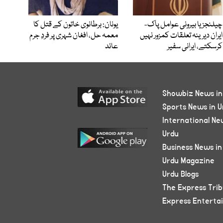
چیلنجز یا بیرونی عوامل پاک-
یونان: برطانوی خاتون کے قتل کا
ایران دیرینہ تعلقات کمزور نہیں
معمہ حل، افغان شہری پر فردِ جرم
کرسکتے، ایرانی سفیر
عائد
Showbiz News in
Sports News in U
International Ne
Urdu
Business News in
Urdu Magazine
Urdu Blogs
The Express Tri
Express Enterta