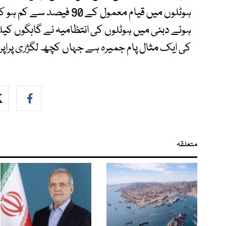
ہوئے دبئی میں ہوٹلوں کی انتظامیہ نے گاہگوں ک
کی ایک مثال پام جمیرہ ہے جہاں کچھ لگژری پراپ
متعلقہ