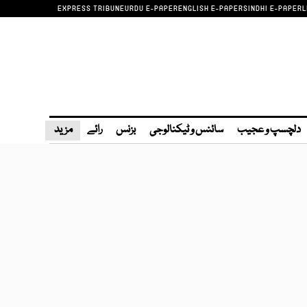
EXPRESS TRIBUNE
URDU E-PAPER
ENGLISH E-PAPER
SINDHI E-PAPER
L
دلچسپ و عجیب
سائنس و ٹیکنالوجی
بزنس
رائے
مزید