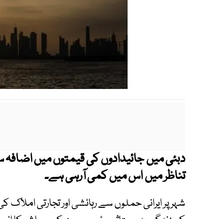
دبئی میں جائیدادوں کی قیمتوں میں اضافہ سا
تناظر میں اس میں کمی آرہی ہے۔
شہر پر ایرانی حملوں سے رہائشی اور تجارتی املاک ک